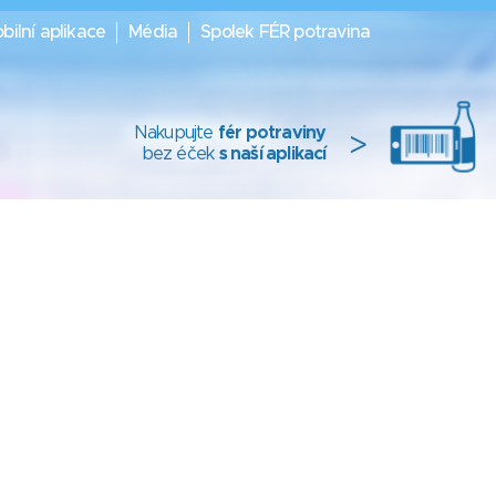
bilní aplikace
Média
Spolek FÉR potravina
Nakupujte
fér potraviny
>
bez éček
s naší aplikací