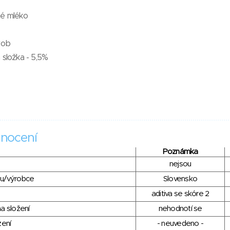
né mléko
rob
 složka - 5,5%
nocení
Poznámka
nejsou
du/výrobce
Slovensko
aditiva se skóre 2
a složení
nehodnotí se
zení
- neuvedeno -