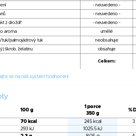
ení
- neuvedeno -
anů
- neuvedeno -
kt z droždí"
- neuvedeno -
ho aroma
umělé
/tuk/palmojádrový tuk
neobsahuje
) škrob, želatinu
obsahuje
Celkem:
ejte se na náš systém hodnocení.
oty
1 porce
100 g
% 
350 g
70 kcal
245 kcal
3
293 kJ
1025.5 kJ