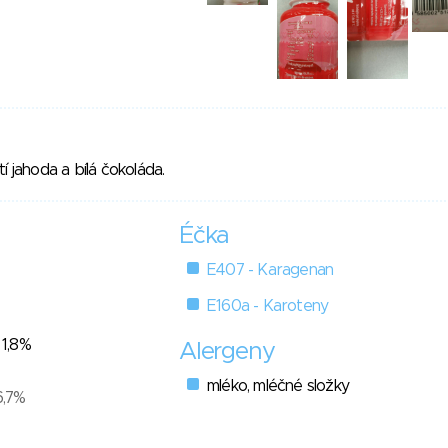
í jahoda a bílá čokoláda.
Éčka
E407 - Karagenan
E160a - Karoteny
 1,8%
Alergeny
mléko, mléčné složky
6,7%