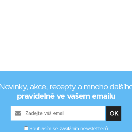
Novinky, akce, recepty a mnoho dalšíh
pravidelně ve vašem emailu
Souhlasím se zasíláním newsletterů