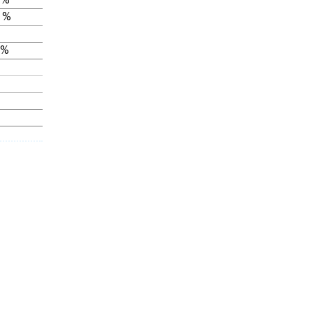
 %
 %
 %