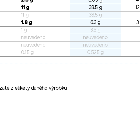
2.3 g
8.05 g
4
11 g
38.5 g
12
11 g
38.5 g
1.8 g
6.3 g
3
1 g
3.5 g
neuvedeno
neuvedeno
neuvedeno
neuvedeno
0.15 g
0.525 g
vzaté z etikety daného výrobku