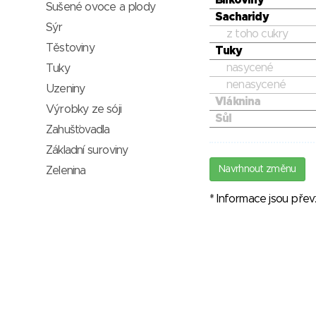
Bílkoviny
Sušené ovoce a plody
Sacharidy
Sýr
z toho cukry
Těstoviny
Tuky
nasycené
Tuky
nenasycené
Uzeniny
Vláknina
Výrobky ze sóji
Sůl
Zahušťovadla
Základní suroviny
Navrhnout změnu
Zelenina
* Informace jsou pře