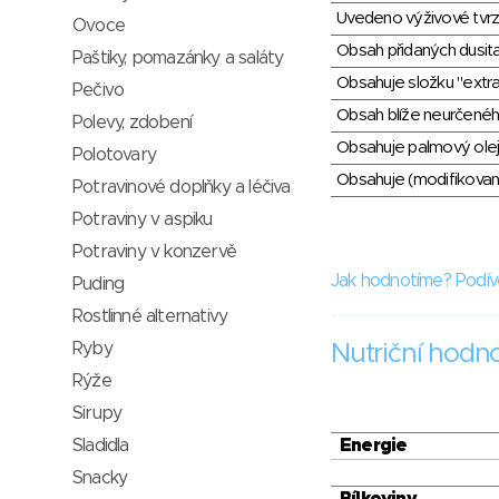
Uvedeno výživové tvrz
Ovoce
Obsah přidaných dusit
Paštiky, pomazánky a saláty
Obsahuje složku "extra
Pečivo
Obsah blíže neurčené
Polevy, zdobení
Obsahuje palmový olej
Polotovary
Obsahuje (modifikovaný
Potravinové doplňky a léčiva
Potraviny v aspiku
Potraviny v konzervě
Jak hodnotíme? Podív
Puding
Rostlinné alternativy
Ryby
Nutriční hodn
Rýže
Sirupy
Sladidla
Energie
Snacky