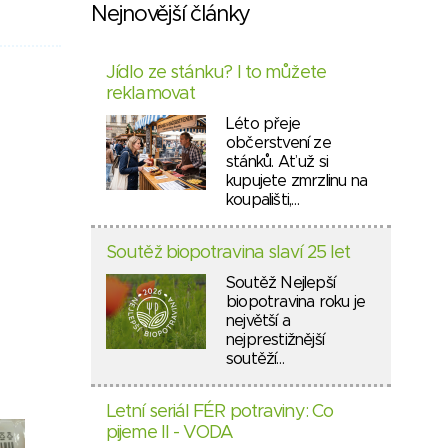
Nejnovější články
Jídlo ze stánku? I to můžete
reklamovat
Léto přeje
občerstvení ze
stánků. Ať už si
kupujete zmrzlinu na
koupališti,…
Soutěž biopotravina slaví 25 let
Soutěž Nejlepší
biopotravina roku je
největší a
nejprestižnější
soutěží…
Letní seriál FÉR potraviny: Co
pijeme II - VODA