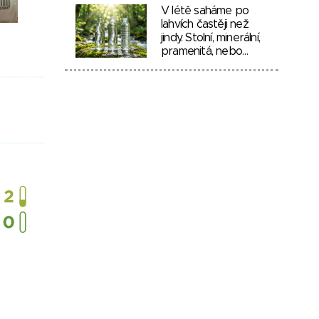
V létě saháme po
lahvích častěji než
jindy. Stolní, minerální,
pramenitá, nebo…