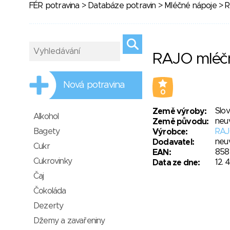
FÉR potravina
>
Databáze potravin
>
Mléčné nápoje
> R
RAJO mléčn
Nová potravina
0
Slo
Země výroby:
Alkohol
neu
Země původu:
Bagety
RAJO
Výrobce:
neu
Dodavatel:
Cukr
858
EAN:
Cukrovinky
12. 
Data ze dne:
Čaj
Čokoláda
Dezerty
Džemy a zavařeniny