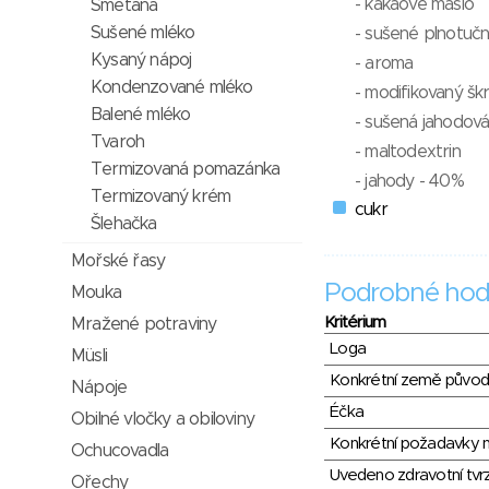
- kakaové máslo
Smetana
Sušené mléko
- sušené plnotuč
Kysaný nápoj
- aroma
Kondenzované mléko
- modifikovaný šk
Balené mléko
- sušená jahodová
Tvaroh
- maltodextrin
Termizovaná pomazánka
- jahody - 40%
Termizovaný krém
cukr
Šlehačka
Mořské řasy
Podrobné hod
Mouka
Kritérium
Mražené potraviny
Loga
Müsli
Konkrétní země půvo
Nápoje
Éčka
Obilné vločky a obiloviny
Konkrétní požadavky n
Ochucovadla
Uvedeno zdravotní tvr
Ořechy