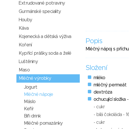
Extrudované potraviny
Gurmánské speciality
Houby
Káva
Kojenecká a dětská výživa
Popis
Koření
Mléčný nápoj s příchut
Kypřící prášky, soda a želé
Luštěniny
Složení
Maso
mléko
Mléčné výrobky
mléčný permeát
Jogurt
dextróza
Mléčné nápoje
ochucující složka -
Máslo
- cukr
Kefír
- bílá čokoláda - 1
Bifi drink
- cukr
Mléčné pomazánky