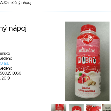
AJO mléčný nápoj
ý nápoj
vensko
vedeno
 a.s.
vedeno
5002513366
4. 2019