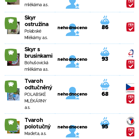
mlékárna a.s.
Skyr
30
ostružina
86
nehodnoceno
Polabské
Mlékárny a.s.
Skyr s
30
brusinkami
93
nehodnoceno
Bohušovická
mlékárna a.s.
Tvaroh
30
odtučněný
68
nehodnoceno
POLABSKÉ
MLÉKÁRNY
a.s.
Tvaroh
30
polotučný
95
nehodnoceno
Madeta, a.s.