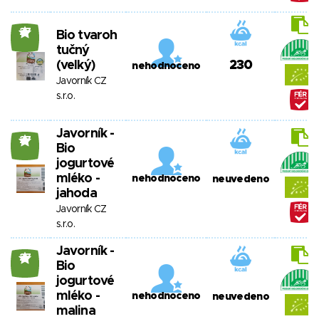
27
Bio tvaroh
tučný
(velký)
230
nehodnoceno
Javorník CZ
s.r.o.
Javorník -
27
Bio
jogurtové
mléko -
nehodnoceno
neuvedeno
jahoda
Javorník CZ
s.r.o.
Javorník -
27
Bio
jogurtové
mléko -
nehodnoceno
neuvedeno
malina