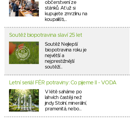
občerstvení ze
stánků. Ať už si
kupujete zmrzlinu na
koupališti,…
Soutěž biopotravina slaví 25 let
Soutěž Nejlepší
biopotravina roku je
největší a
nejprestižnější
soutěží…
Letní seriál FÉR potraviny: Co pijeme II - VODA
V létě saháme po
lahvích častěji než
jindy. Stolní, minerální,
pramenitá, nebo…