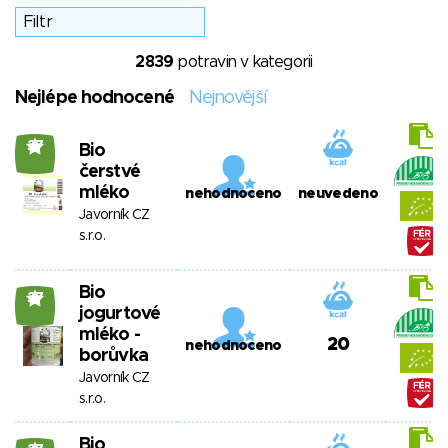
2839
potravin v kategorii
Nejlépe hodnocené
Nejnovější
27
Bio
čerstvé
mléko
nehodnoceno
neuvedeno
Javorník CZ
s.r.o.
Bio
27
jogurtové
mléko -
20
nehodnoceno
borůvka
Javorník CZ
s.r.o.
Bio