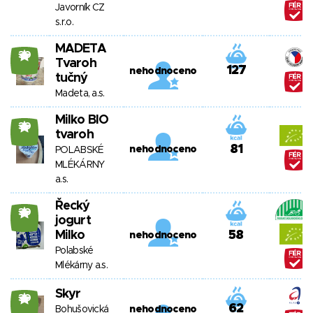
Javorník CZ
s.r.o.
MADETA
30
Tvaroh
127
nehodnoceno
tučný
Madeta, a.s.
Milko BIO
30
tvaroh
81
nehodnoceno
POLABSKÉ
MLÉKÁRNY
a.s.
Řecký
30
jogurt
Milko
58
nehodnoceno
Polabské
Mlékárny a.s.
Skyr
30
62
Bohušovická
nehodnoceno