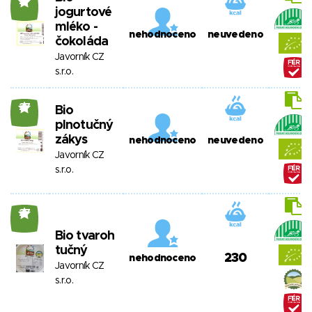
27
jogurtové
mléko -
nehodnoceno
neuvedeno
čokoláda
Javorník CZ
s.r.o.
27
Bio
plnotučný
zákys
nehodnoceno
neuvedeno
Javorník CZ
s.r.o.
27
Bio tvaroh
tučný
230
nehodnoceno
Javorník CZ
s.r.o.