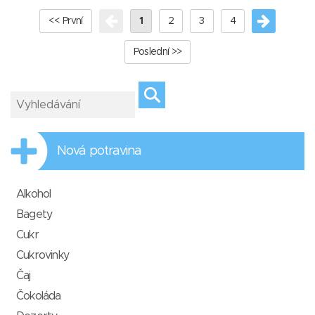
<< První
1
2
3
4
Poslední >>
Nová potravina
Alkohol
Bagety
Cukr
Cukrovinky
Čaj
Čokoláda