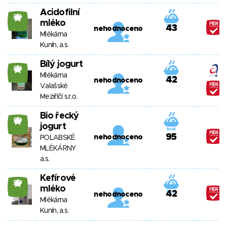
Acidofilní
29
mléko
43
nehodnoceno
Mlékárna
Kunín, a.s.
Bílý jogurt
29
Mlékárna
42
nehodnoceno
Valašské
Meziříčí s.r.o.
Bio řecký
29
jogurt
95
nehodnoceno
POLABSKÉ
MLÉKÁRNY
a.s.
Kefírové
29
mléko
42
nehodnoceno
Mlékárna
Kunín, a.s.