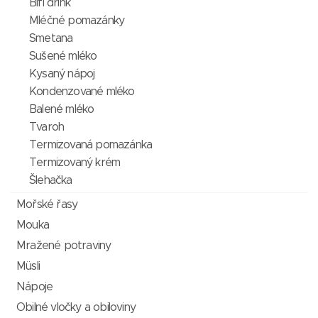
Bifi drink
Mléčné pomazánky
Smetana
Sušené mléko
Kysaný nápoj
Kondenzované mléko
Balené mléko
Tvaroh
Termizovaná pomazánka
Termizovaný krém
Šlehačka
Mořské řasy
Mouka
Mražené potraviny
Müsli
Nápoje
Obilné vločky a obiloviny