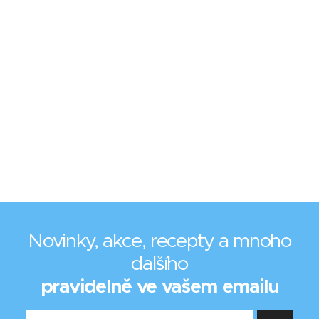
Novinky, akce, recepty a mnoho
dalšího
pravidelně ve vašem emailu