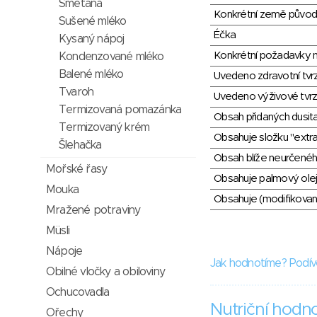
Smetana
Konkrétní země půvo
Sušené mléko
Éčka
Kysaný nápoj
Konkrétní požadavky n
Kondenzované mléko
Balené mléko
Uvedeno zdravotní tvr
Tvaroh
Uvedeno výživové tvrz
Termizovaná pomazánka
Obsah přidaných dusit
Termizovaný krém
Obsahuje složku "extra
Šlehačka
Obsah blíže neurčené
Mořské řasy
Obsahuje palmový olej
Mouka
Obsahuje (modifikovaný
Mražené potraviny
Müsli
Nápoje
Jak hodnotíme? Podív
Obilné vločky a obiloviny
Ochucovadla
Nutriční hodn
Ořechy