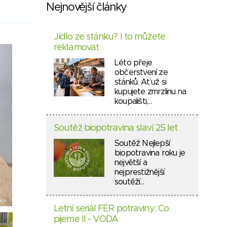
Nejnovější články
Jídlo ze stánku? I to můžete
reklamovat
Léto přeje
občerstvení ze
stánků. Ať už si
kupujete zmrzlinu na
koupališti,…
Soutěž biopotravina slaví 25 let
Soutěž Nejlepší
biopotravina roku je
největší a
nejprestižnější
soutěží…
Letní seriál FÉR potraviny: Co
pijeme II - VODA