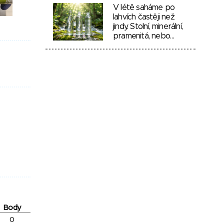
V létě saháme po
lahvích častěji než
jindy. Stolní, minerální,
pramenitá, nebo…
Body
0