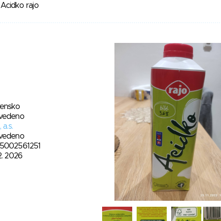
Acidko rajo
vensko
vedeno
 a.s.
vedeno
5002561251
2. 2026