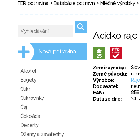
FÉR potravina
>
Databáze potravin
>
Mléčné výrobky
> 
Acidko rajo
Nová potravina
25
Slo
Země výroby:
Alkohol
neu
Země původu:
Bagety
Rajo,
Výrobce:
neu
Dodavatel:
Cukr
858
EAN:
Cukrovinky
24. 
Data ze dne:
Čaj
Čokoláda
Dezerty
Džemy a zavařeniny