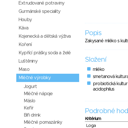
Extrudované potraviny
Gurmánské speciality
Houby
Káva
Popis
Kojenecká a dětská výživa
Zakysané mléko s kult
Koření
Kypřící prášky, soda a želé
Složení
Luštěniny
Maso
mléko
smetanová kultur
Mléčné výrobky
probiotická kultur
Jogurt
acidophilus
Mléčné nápoje
Máslo
Kefír
Podrobné hod
Bifi drink
Kritérium
Mléčné pomazánky
Loga