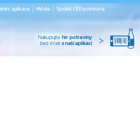
bilní aplikace
Média
Spolek FÉR potravina
Nakupujte
fér potraviny
>
bez éček
s naší aplikací