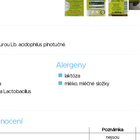
urou Lb. acidophilus plnotučné.
Alergeny
laktóza
a
mléko, mléčné složky
a Lactobacillus
nocení
Poznámka
nejsou