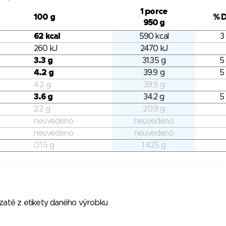
1 porce
100 g
% 
950 g
62 kcal
590 kcal
3
260 kJ
2470 kJ
3.3 g
31.35 g
5
4.2 g
39.9 g
5
4.2 g
39.9 g
3.6 g
34.2 g
5
2.2 g
20.9 g
neuvedeno
neuvedeno
neuvedeno
neuvedeno
0.15 g
1.425 g
vzaté z etikety daného výrobku