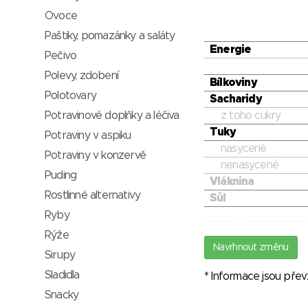
Ovoce
Paštiky, pomazánky a saláty
Energie
Pečivo
Polevy, zdobení
Bílkoviny
Polotovary
Sacharidy
Potravinové doplňky a léčiva
z toho cukry
Tuky
Potraviny v aspiku
nasycené
Potraviny v konzervě
nenasycené
Puding
Vláknina
Rostlinné alternativy
Sůl
Ryby
Rýže
Navrhnout změnu
Sirupy
Sladidla
* Informace jsou pře
Snacky