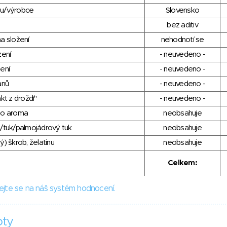
du/výrobce
Slovensko
bez aditiv
a složení
nehodnotí se
zení
- neuvedeno -
ení
- neuvedeno -
anů
- neuvedeno -
kt z droždí"
- neuvedeno -
ho aroma
neobsahuje
/tuk/palmojádrový tuk
neobsahuje
) škrob, želatinu
neobsahuje
Celkem:
ejte se na náš systém hodnocení.
oty