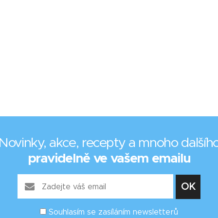
Novinky, akce, recepty a mnoho dalšíh
pravidelně ve vašem emailu
Souhlasím se zasíláním newsletterů