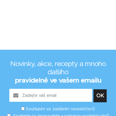
Novinky, akce, recepty a mnoho
dalšího
pravidelně ve vašem emailu
Souhlasím se zasíláním newsletterů