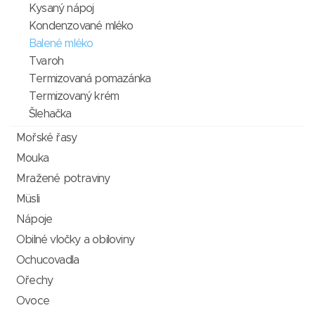
Kysaný nápoj
Kondenzované mléko
Balené mléko
Tvaroh
Termizovaná pomazánka
Termizovaný krém
Šlehačka
Mořské řasy
Mouka
Mražené potraviny
Müsli
Nápoje
Obilné vločky a obiloviny
Ochucovadla
Ořechy
Ovoce