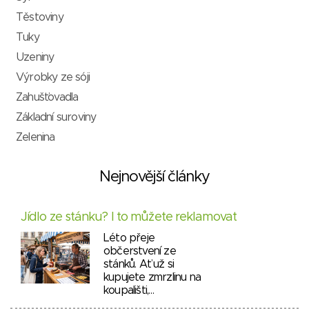
Těstoviny
Tuky
Uzeniny
Výrobky ze sóji
Zahušťovadla
Základní suroviny
Zelenina
Nejnovější články
Jídlo ze stánku? I to můžete reklamovat
Léto přeje
občerstvení ze
stánků. Ať už si
kupujete zmrzlinu na
koupališti,…