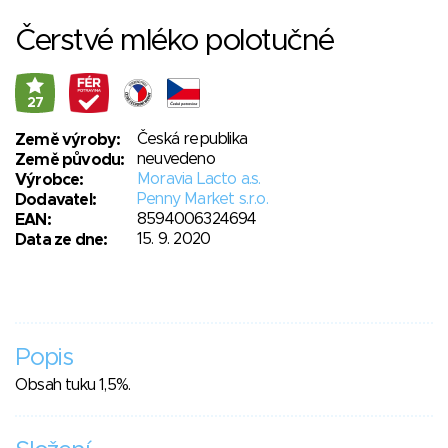
Čerstvé mléko polotučné
27
Česká republika
Země výroby:
neuvedeno
Země původu:
Moravia Lacto a.s.
Výrobce:
Penny Market s.r.o.
Dodavatel:
8594006324694
EAN:
15. 9. 2020
Data ze dne:
Popis
Obsah tuku 1,5%.