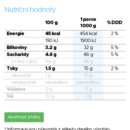
Nutriční hodnoty
1 porce
100 g
% DDD
1000 g
Energie
45 kcal
454 kcal
2 %
190 kJ
1900 kJ
Bílkoviny
3.2 g
32 g
5 %
Sacharidy
4.6 g
46 g
5 %
z toho cukry
4.6 g
46 g
Tuky
1.5 g
15 g
2 %
nasycené
1 g
10 g
nenasycené
neuvedeno
neuvedeno
Vláknina
0 g
0 g
Sůl
0.1 g
1 g
Navrhnout změnu
* Informace jsou převzaté z etikety daného výrobku