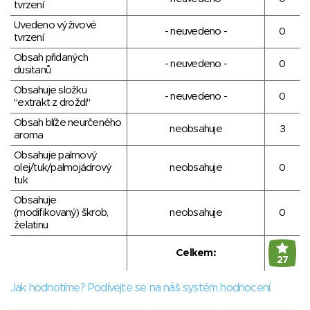
tvrzení
Uvedeno výživové
- neuvedeno -
0
tvrzení
Obsah přidaných
- neuvedeno -
0
dusitanů
Obsahuje složku
- neuvedeno -
0
"extrakt z droždí"
Obsah blíže neurčeného
neobsahuje
3
aroma
Obsahuje palmový
olej/tuk/palmojádrový
neobsahuje
0
tuk
Obsahuje
(modifikovaný) škrob,
neobsahuje
0
želatinu
Celkem:
27
Jak hodnotíme? Podívejte se na náš systém hodnocení.