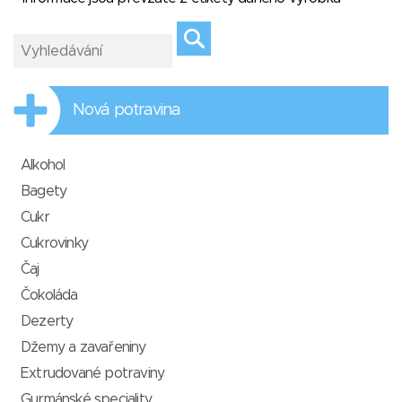
Nová potravina
Alkohol
Bagety
Cukr
Cukrovinky
Čaj
Čokoláda
Dezerty
Džemy a zavařeniny
Extrudované potraviny
Gurmánské speciality