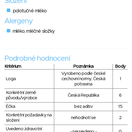
Složení
polotučné mléko
Alergeny
mléko, mléčné složky
Podrobné hodnocení
Kritérium
Poznámka
Body
Vyrobeno podle české
Loga
cechovní normy; Česká
1
potravina
Konkrétní země
Česká Republika
6
původu/výrobce
Éčka
bez aditiv
15
Konkrétní požadavky na
nehodnotí se
2
složení
Uvedeno zdravotní
- neuvedeno -
0