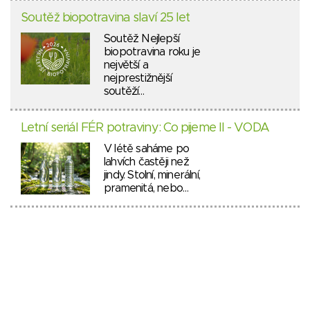
Soutěž biopotravina slaví 25 let
Soutěž Nejlepší
biopotravina roku je
největší a
nejprestižnější
soutěží…
Letní seriál FÉR potraviny: Co pijeme II - VODA
V létě saháme po
lahvích častěji než
jindy. Stolní, minerální,
pramenitá, nebo…