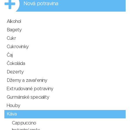
Nová potravina
Alkohol
Bagety
Cukr
Cukrovinky
Čaj
Čokoláda
Dezerty
Džemy a zavařeniny
Extrudované potraviny
Gurmánské speciality
Houby
Káva
Cappuccino