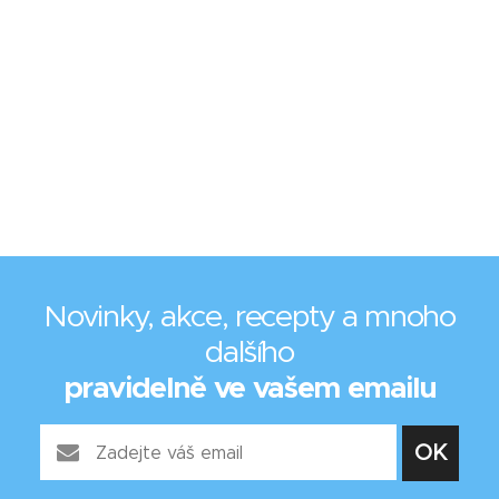
Novinky, akce, recepty a mnoho
dalšího
pravidelně ve vašem emailu