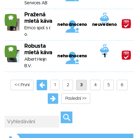
Services AB
Pražená
25
mletá káva
nehodnoceno
neuvedeno
Emco spol. s r.
o.
Robusta
25
mletá káva
1
nehodnoceno
Albert Heijn
B.V.
<< První
1
2
3
4
5
6
Poslední >>