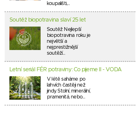
koupališti,…
Soutěž biopotravina slaví 25 let
Soutěž Nejlepší
biopotravina roku je
největší a
nejprestižnější
soutěží…
Letní seriál FÉR potraviny: Co pijeme II - VODA
V létě saháme po
lahvích častěji než
jindy. Stolní, minerální,
pramenitá, nebo…