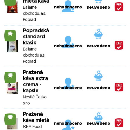
mletá káva
nehodnoceno
Baliarne
neuvedeno
obchodu, a.s.
Poprad
Popradská
25
standard
klasik
nehodnoceno
neuvedeno
Baliarne
obchodu a.s.
Poprad
Pražená
25
káva extra
crema -
nehodnoceno
neuvedeno
kapsle
Nestlé Česko
s.r.o
Pražená
25
káva mletá
nehodnoceno
neuvedeno
IKEA Food