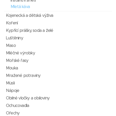
Instantní směs
Mletá káva
Kojenecká a dětská výživa
Koření
Kypřící prášky, soda a želé
Luštěniny
Maso
Mléčné výrobky
Mořské řasy
Mouka
Mražené potraviny
Müsli
Nápoje
Obilné vločky a obiloviny
Ochucovadla
Ořechy