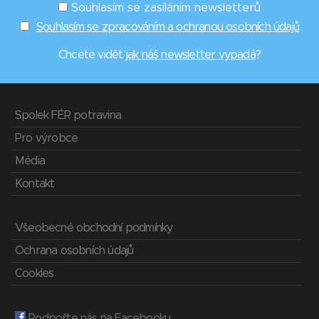
Souhlasím se zasíláním newsletterů
Souhlasím se zpracováním a ochranou osobních údajů
Chcete vidět
jak náš newsletter vypadá
?
Spolek FÉR potravina
Pro výrobce
Média
Kontakt
Všeobecné obchodní podmínky
Ochrana osobních údajů
Cookies
Podpořte nás na Facebooku