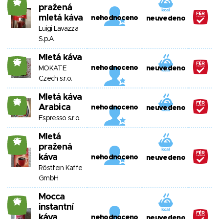
25
pražená
mletá káva
nehodnoceno
neuvedeno
Luigi Lavazza
S.p.A.
Mletá káva
25
nehodnoceno
MOKATE
neuvedeno
Czech s.r.o.
Mletá káva
25
Arabica
nehodnoceno
neuvedeno
Espresso s.r.o.
Mletá
25
pražená
káva
nehodnoceno
neuvedeno
Röstfein Kaffe
GmbH
Mocca
25
instantní
káva
nehodnoceno
neuvedeno