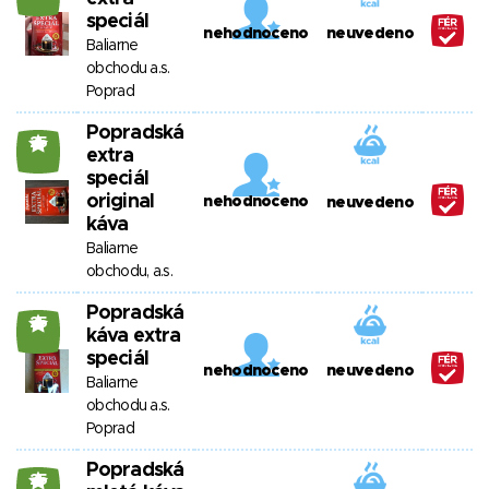
speciál
nehodnoceno
neuvedeno
Baliarne
obchodu a.s.
Poprad
Popradská
25
extra
speciál
original
nehodnoceno
neuvedeno
káva
Baliarne
obchodu, a.s.
Popradská
25
káva extra
speciál
nehodnoceno
neuvedeno
Baliarne
obchodu a.s.
Poprad
Popradská
25