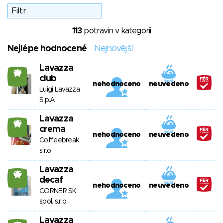
113
potravin v kategorii
Nejlépe hodnocené
Nejnovější
Lavazza
25
club
nehodnoceno
neuvedeno
Luigi Lavazza
S.p.A.
Lavazza
25
crema
nehodnoceno
neuvedeno
Coffeebreak
s.r.o.
Lavazza
25
decaf
nehodnoceno
neuvedeno
CORNER SK
spol. s.r.o.
Lavazza