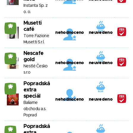
Instanta Sp. z
o. o.
Musetti
25
café
nehodnoceno
neuvedeno
Torre Fazione
Musetti S.r.l.
Nescafe
25
gold
nehodnoceno
neuvedeno
Nestlé Česko
s.r.o
Popradská
25
extra
speciál
nehodnoceno
neuvedeno
Baliarne
obchodu a.s.
Poprad
Popradská
25
extra