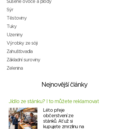
Sušené ovoce a plody
Sýr
Těstoviny
Tuky
Uzeniny
Výrobky ze sóji
Zahušťovadla
Základní suroviny
Zelenina
Nejnovější články
Jídlo ze stánku? I to můžete reklamovat
Léto přeje
občerstvení ze
stánků. Ať už si
kupujete zmrzlinu na