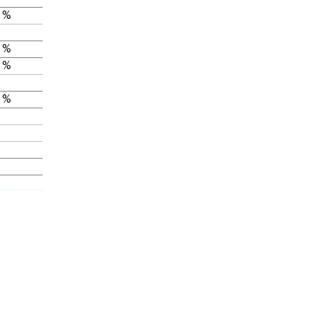
 %
 %
 %
 %