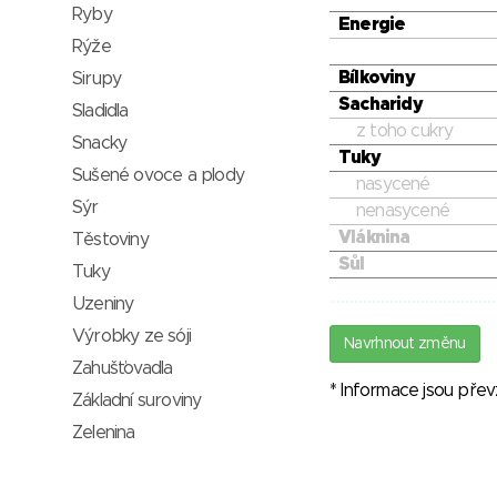
Ryby
Energie
Rýže
Bílkoviny
Sirupy
Sacharidy
Sladidla
z toho cukry
Snacky
Tuky
Sušené ovoce a plody
nasycené
Sýr
nenasycené
Vláknina
Těstoviny
Sůl
Tuky
Uzeniny
Výrobky ze sóji
Navrhnout změnu
Zahušťovadla
* Informace jsou pře
Základní suroviny
Zelenina