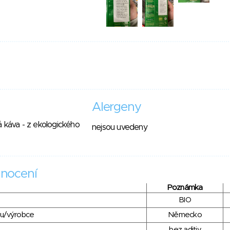
Alergeny
 káva - z ekologického
nejsou uvedeny
nocení
Poznámka
BIO
du/výrobce
Německo
bez aditiv