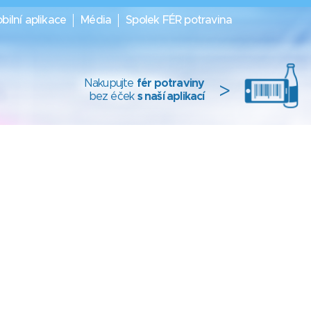
bilní aplikace
Média
Spolek FÉR potravina
Nakupujte
fér potraviny
>
bez éček
s naší aplikací