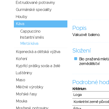
Extrudované potraviny
Gurmánské speciality
Houby
Káva
Popis
Cappuccino
Vakuově baleno.
Instantní směs
Mletá káva
Složení
Kojenecká a dětská výživa
Koření
Bio pražená mletá
zemědělství
Kypřící prášky, soda a želé
Luštěniny
Maso
Podrobné hod
Mléčné výrobky
Kritérium
Mořské řasy
Loga
Mouka
Konkrétní země půvo
Mražené potraviny
Éčka