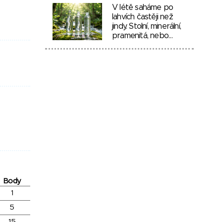
V létě saháme po
lahvích častěji než
jindy. Stolní, minerální,
pramenitá, nebo…
Body
1
5
15