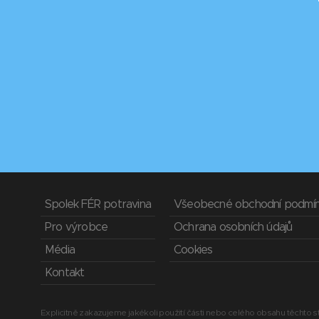
Spolek FÉR potravina
Všeobecné obchodní podmí
Pro výrobce
Ochrana osobních údajů
Média
Cookies
Kontakt
Explicitně zakazujeme jakékoli použití části nebo celého obsahu těchto st