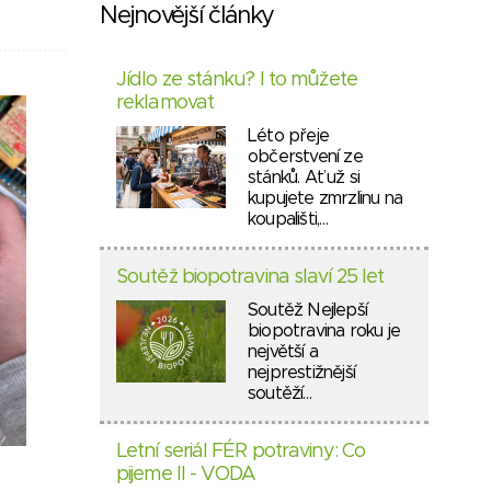
Nejnovější články
Jídlo ze stánku? I to můžete
reklamovat
Léto přeje
občerstvení ze
stánků. Ať už si
kupujete zmrzlinu na
koupališti,…
Soutěž biopotravina slaví 25 let
Soutěž Nejlepší
biopotravina roku je
největší a
nejprestižnější
soutěží…
Letní seriál FÉR potraviny: Co
pijeme II - VODA