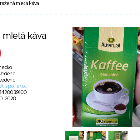
ražená mletá káva
 mletá káva
ecko
vedeno
vedeno
A, spol. s.r.o.
4420039100
10. 2020