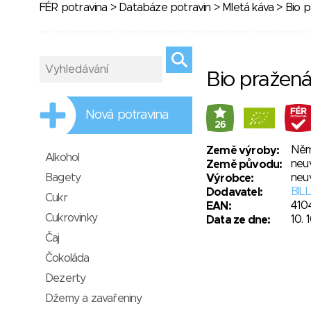
FÉR potravina
>
Databáze potravin
>
Mletá káva
> Bio p
Bio pražená
Nová potravina
26
Něm
Země výroby:
Alkohol
neu
Země původu:
Bagety
neu
Výrobce:
BILL
Dodavatel:
Cukr
410
EAN:
Cukrovinky
10. 
Data ze dne:
Čaj
Čokoláda
Dezerty
Džemy a zavařeniny