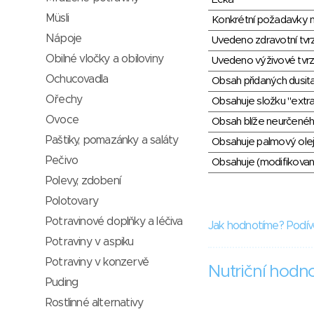
Müsli
Konkrétní požadavky n
Nápoje
Uvedeno zdravotní tvr
Obilné vločky a obiloviny
Uvedeno výživové tvrz
Ochucovadla
Obsah přidaných dusit
Ořechy
Obsahuje složku "extra
Ovoce
Obsah blíže neurčené
Paštiky, pomazánky a saláty
Obsahuje palmový olej
Pečivo
Obsahuje (modifikovaný
Polevy, zdobení
Polotovary
Potravinové doplňky a léčiva
Jak hodnotíme? Podív
Potraviny v aspiku
Potraviny v konzervě
Nutriční hodn
Puding
Rostlinné alternativy