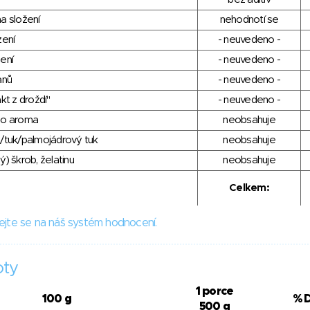
a složení
nehodnotí se
zení
- neuvedeno -
ení
- neuvedeno -
anů
- neuvedeno -
kt z droždí"
- neuvedeno -
ho aroma
neobsahuje
/tuk/palmojádrový tuk
neobsahuje
) škrob, želatinu
neobsahuje
Celkem:
ejte se na náš systém hodnocení.
oty
1 porce
100 g
% 
500 g