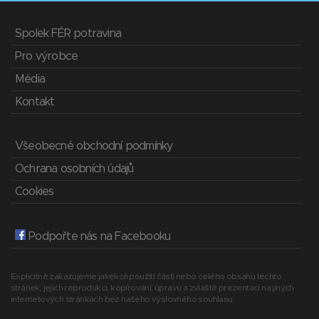
Spolek FÉR potravina
Pro výrobce
Média
Kontakt
Všeobecné obchodní podmínky
Ochrana osobních údajů
Cookies
Podpořte nás na Facebooku
Explicitně zakazujeme jakékoli použití části nebo celého obsahu těchto
stránek, jejich reprodukci, kopírování, úpravu a zvláště prezentaci na jiných
internetových stránkách bez našeho výslovného souhlasu.