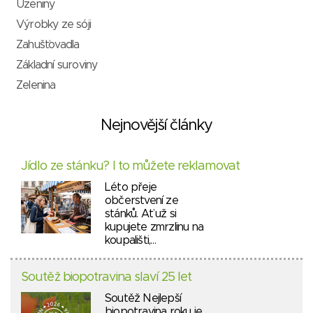
Uzeniny
Výrobky ze sóji
Zahušťovadla
Základní suroviny
Zelenina
Nejnovější články
Jídlo ze stánku? I to můžete reklamovat
Léto přeje
občerstvení ze
stánků. Ať už si
kupujete zmrzlinu na
koupališti,…
Soutěž biopotravina slaví 25 let
Soutěž Nejlepší
biopotravina roku je