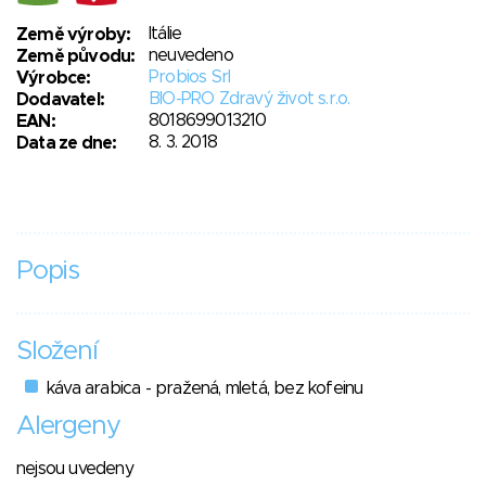
Itálie
Země výroby:
neuvedeno
Země původu:
Probios Srl
Výrobce:
BIO-PRO Zdravý život s.r.o.
Dodavatel:
8018699013210
EAN:
8. 3. 2018
Data ze dne:
Popis
Složení
káva arabica - pražená, mletá, bez kofeinu
Alergeny
nejsou uvedeny