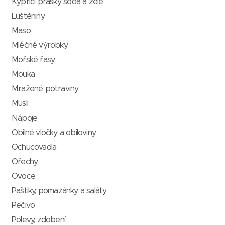
Kypřící prášky, soda a želé
Luštěniny
Maso
Mléčné výrobky
Mořské řasy
Mouka
Mražené potraviny
Müsli
Nápoje
Obilné vločky a obiloviny
Ochucovadla
Ořechy
Ovoce
Paštiky, pomazánky a saláty
Pečivo
Polevy, zdobení