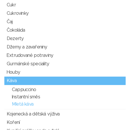
Cukr
Cukrovinky
Čaj
Čokoláda
Dezerty
Džemy a zavařeniny
Extrudované potraviny
Gurmánské speciality
Houby
Káva
Cappuccino
Instantní směs
Mletá káva
Kojenecká a dětská výživa
Koření