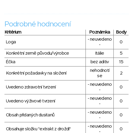
Podrobné hodnocení
Kritérium
Poznámka
Body
- neuvedeno
Loga
0
-
Konkrétní země původu/výrobce
Itálie
5
Éčka
bez aditiv
15
nehodnotí
Konkrétní požadavky na složení
2
se
- neuvedeno
Uvedeno zdravotní tvrzení
0
-
- neuvedeno
Uvedeno výživové tvrzení
0
-
- neuvedeno
Obsah přidaných dusitanů
0
-
- neuvedeno
Obsahuje složku "extrakt z droždí"
0
-