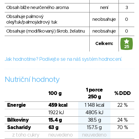
Obsah blíže neurčeného aroma
není
3
Obsahuje palmový
neobsahuje
0
olej/tuk/palmojádrový tuk
Obsahuje (modifikovaný) škrob, želatinu
neobsahuje
0
Celkem:
25
Jak hodnotíme? Podívejte se na náš systém hodnocení.
Nutriční hodnoty
1 porce
100 g
% DDD
250 g
Energie
459 kcal
1 148 kcal
22 %
1922 kJ
4805 kJ
Bílkoviny
15.4 g
38.5 g
24 %
Sacharidy
63 g
157.5 g
70 %
z toho cukry
neuvedeno
neuvedeno