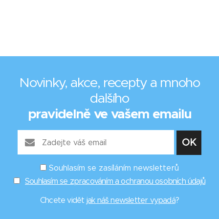
Novinky, akce, recepty a mnoho
dalšího
pravidelně ve vašem emailu
Souhlasím se zasíláním newsletterů
Souhlasím se zpracováním a ochranou osobních údajů
Chcete vidět
jak náš newsletter vypadá
?