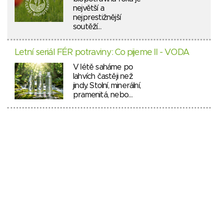
největší a
nejprestižnější
soutěží…
Letní seriál FÉR potraviny: Co pijeme II - VODA
V létě saháme po
lahvích častěji než
jindy. Stolní, minerální,
pramenitá, nebo…