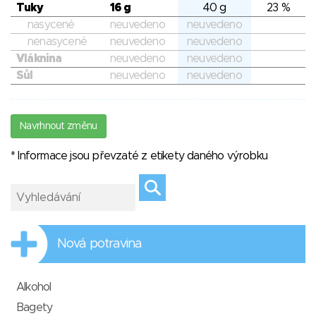
Tuky
16 g
40 g
23 %
nasycené
neuvedeno
neuvedeno
nenasycené
neuvedeno
neuvedeno
Vláknina
neuvedeno
neuvedeno
Sůl
neuvedeno
neuvedeno
Navrhnout změnu
* Informace jsou převzaté z etikety daného výrobku
Nová potravina
Alkohol
Bagety