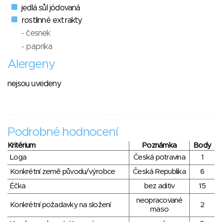
jedlá sůl jódovaná
rostlinné extrakty
- česnek
- paprika
Alergeny
nejsou uvedeny
Podrobné hodnocení
Kritérium
Poznámka
Body
Loga
Česká potravina
1
Konkrétní země původu/výrobce
Česká Republika
6
Éčka
bez aditiv
15
neopracované
Konkrétní požadavky na složení
2
maso