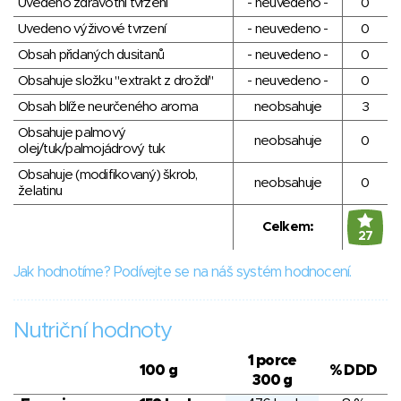
Uvedeno zdravotní tvrzení
- neuvedeno -
0
Uvedeno výživové tvrzení
- neuvedeno -
0
Obsah přidaných dusitanů
- neuvedeno -
0
Obsahuje složku "extrakt z droždí"
- neuvedeno -
0
Obsah blíže neurčeného aroma
neobsahuje
3
Obsahuje palmový
neobsahuje
0
olej/tuk/palmojádrový tuk
Obsahuje (modifikovaný) škrob,
neobsahuje
0
želatinu
Celkem:
27
Jak hodnotíme? Podívejte se na náš systém hodnocení.
Nutriční hodnoty
1 porce
100 g
% DDD
300 g