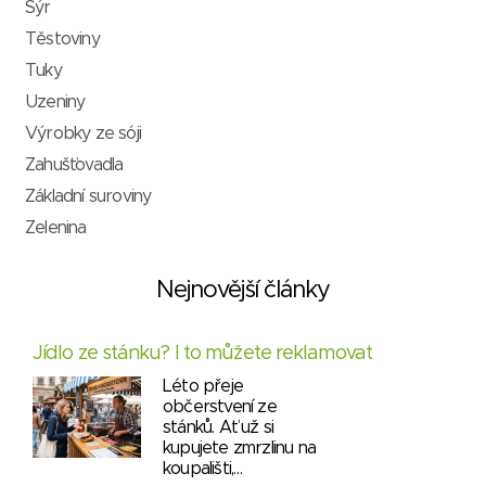
Sýr
Těstoviny
Tuky
Uzeniny
Výrobky ze sóji
Zahušťovadla
Základní suroviny
Zelenina
Nejnovější články
Jídlo ze stánku? I to můžete reklamovat
Léto přeje
občerstvení ze
stánků. Ať už si
kupujete zmrzlinu na
koupališti,…