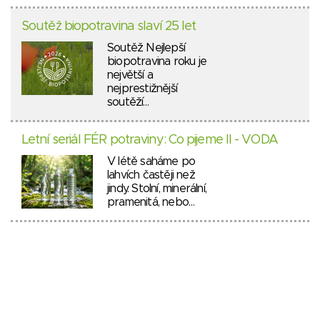
Soutěž biopotravina slaví 25 let
Soutěž Nejlepší
biopotravina roku je
největší a
nejprestižnější
soutěží…
Letní seriál FÉR potraviny: Co pijeme II - VODA
V létě saháme po
lahvích častěji než
jindy. Stolní, minerální,
pramenitá, nebo…