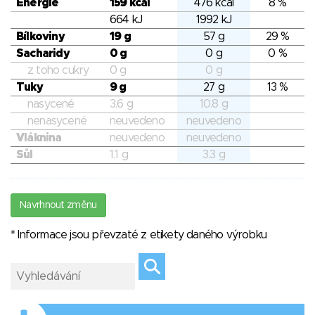
Energie
159 kcal
476 kcal
8 %
664 kJ
1992 kJ
Bílkoviny
19 g
57 g
29 %
Sacharidy
0 g
0 g
0 %
z toho cukry
0 g
0 g
Tuky
9 g
27 g
13 %
nasycené
3.6 g
10.8 g
nenasycené
neuvedeno
neuvedeno
Vláknina
neuvedeno
neuvedeno
Sůl
1.1 g
3.3 g
Navrhnout změnu
* Informace jsou převzaté z etikety daného výrobku