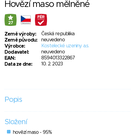
Hovězí maso mělněné
27
Česká republika
Země výroby:
neuvedeno
Země původu:
Kostelecké uzeniny a.s.
Výrobce:
neuvedeno
Dodavatel:
8594013322867
EAN:
10. 2. 2023
Data ze dne:
Popis
Složení
hovězí maso - 95%