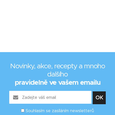
Novinky, akce, recepty a mnoho
dalšího
pravidelně ve vašem emailu
Souhlasím se zasíláním newsletterů