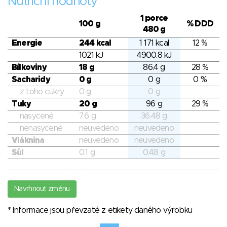
Nutriční hodnoty
1 porce
100 g
% DDD
480 g
Energie
244 kcal
1 171 kcal
12 %
1021 kJ
4900.8 kJ
Bílkoviny
18 g
86.4 g
28 %
Sacharidy
0 g
0 g
0 %
z toho cukry
0 g
0 g
Tuky
20 g
96 g
29 %
nasycené
7.6 g
36.48 g
nenasycené
neuvedeno
neuvedeno
Vláknina
neuvedeno
neuvedeno
Sůl
0.1 g
0.48 g
Navrhnout změnu
* Informace jsou převzaté z etikety daného výrobku