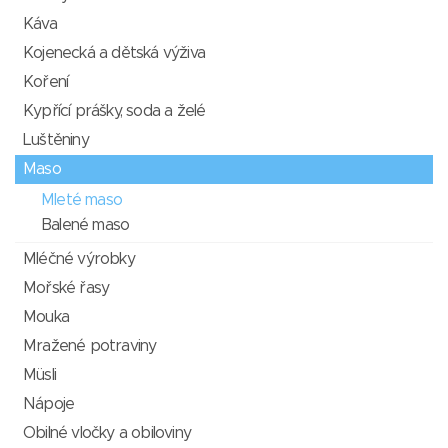
Káva
Kojenecká a dětská výživa
Koření
Kypřící prášky, soda a želé
Luštěniny
Maso
Mleté maso
Balené maso
Mléčné výrobky
Mořské řasy
Mouka
Mražené potraviny
Müsli
Nápoje
Obilné vločky a obiloviny