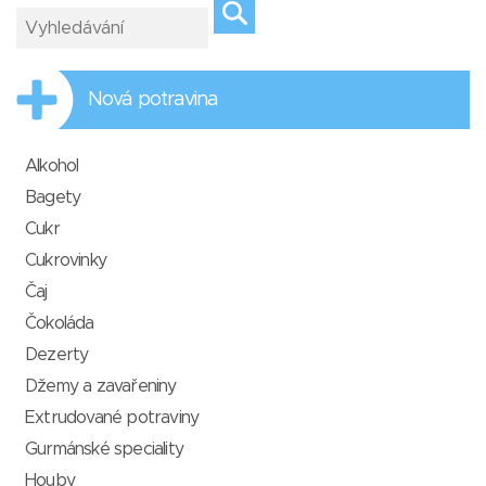
Nová potravina
Alkohol
Bagety
Cukr
Cukrovinky
Čaj
Čokoláda
Dezerty
Džemy a zavařeniny
Extrudované potraviny
Gurmánské speciality
Houby