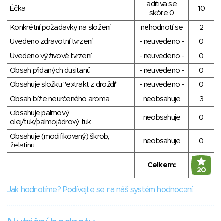
aditiva se
Éčka
10
skóre 0
Konkrétní požadavky na složení
nehodnotí se
2
Uvedeno zdravotní tvrzení
- neuvedeno -
0
Uvedeno výživové tvrzení
- neuvedeno -
0
Obsah přidaných dusitanů
- neuvedeno -
0
Obsahuje složku "extrakt z droždí"
- neuvedeno -
0
Obsah blíže neurčeného aroma
neobsahuje
3
Obsahuje palmový
neobsahuje
0
olej/tuk/palmojádrový tuk
Obsahuje (modifikovaný) škrob,
neobsahuje
0
želatinu
Celkem:
20
Jak hodnotíme? Podívejte se na náš systém hodnocení.