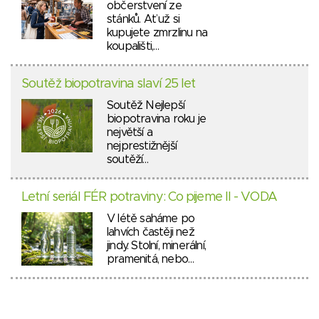
občerstvení ze
stánků. Ať už si
kupujete zmrzlinu na
koupališti,…
Soutěž biopotravina slaví 25 let
Soutěž Nejlepší
biopotravina roku je
největší a
nejprestižnější
soutěží…
Letní seriál FÉR potraviny: Co pijeme II - VODA
V létě saháme po
lahvích častěji než
jindy. Stolní, minerální,
pramenitá, nebo…