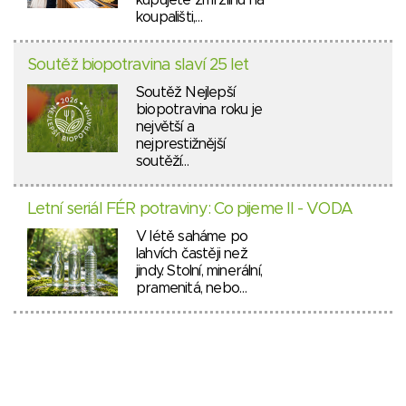
kupujete zmrzlinu na
koupališti,…
Soutěž biopotravina slaví 25 let
Soutěž Nejlepší
biopotravina roku je
největší a
nejprestižnější
soutěží…
Letní seriál FÉR potraviny: Co pijeme II - VODA
V létě saháme po
lahvích častěji než
jindy. Stolní, minerální,
pramenitá, nebo…