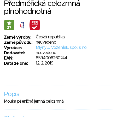
Předměřická celozrnná
plnohodnotná
27
Česká republika
Země výroby:
neuvedeno
Země původu:
Mlýny J. Voženílek, spol. s r.o.
Výrobce:
neuvedeno
Dodavatel:
8594006260244
EAN:
12. 2. 2019
Data ze dne:
Popis
Mouka pšeničná jemná celozrnná