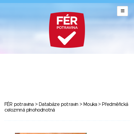
FÉR potravina
>
Databáze potravin
>
Mouka
> Předměřická
celozrnná plnohodnotná