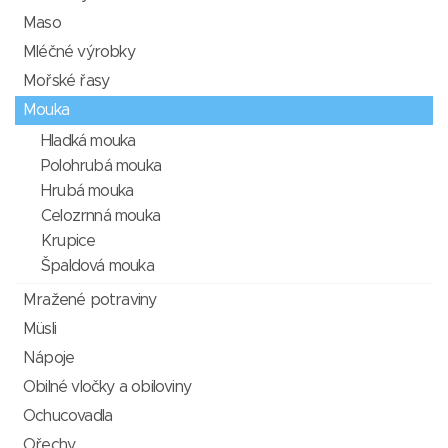
Maso
Mléčné výrobky
Mořské řasy
Mouka
Hladká mouka
Polohrubá mouka
Hrubá mouka
Celozrnná mouka
Krupice
Špaldová mouka
Mražené potraviny
Müsli
Nápoje
Obilné vločky a obiloviny
Ochucovadla
Ořechy