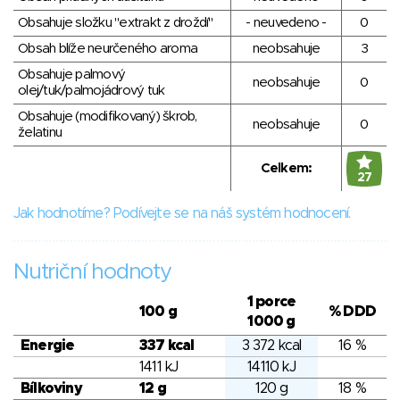
Obsahuje složku "extrakt z droždí"
- neuvedeno -
0
Obsah blíže neurčeného aroma
neobsahuje
3
Obsahuje palmový
neobsahuje
0
olej/tuk/palmojádrový tuk
Obsahuje (modifikovaný) škrob,
neobsahuje
0
želatinu
Celkem:
27
Jak hodnotíme? Podívejte se na náš systém hodnocení.
Nutriční hodnoty
1 porce
100 g
% DDD
1000 g
Energie
337 kcal
3 372 kcal
16 %
1411 kJ
14110 kJ
Bílkoviny
12 g
120 g
18 %