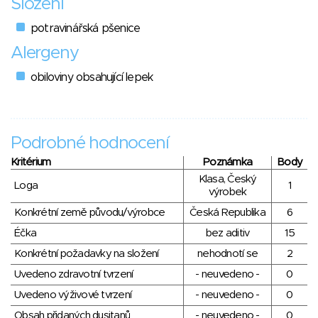
Složení
potravinářská pšenice
Alergeny
obiloviny obsahující lepek
Podrobné hodnocení
Kritérium
Poznámka
Body
Klasa, Český
Loga
1
výrobek
Konkrétní země původu/výrobce
Česká Republika
6
Éčka
bez aditiv
15
Konkrétní požadavky na složení
nehodnotí se
2
Uvedeno zdravotní tvrzení
- neuvedeno -
0
Uvedeno výživové tvrzení
- neuvedeno -
0
Obsah přidaných dusitanů
- neuvedeno -
0