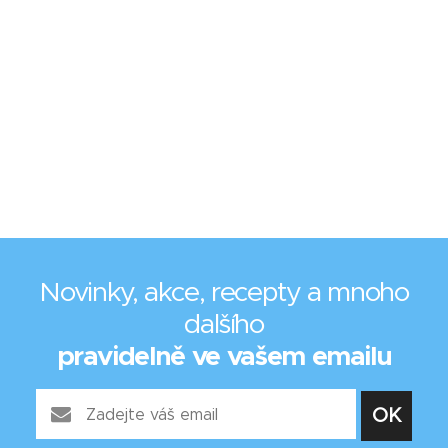
Novinky, akce, recepty a mnoho
dalšího
pravidelně ve vašem emailu