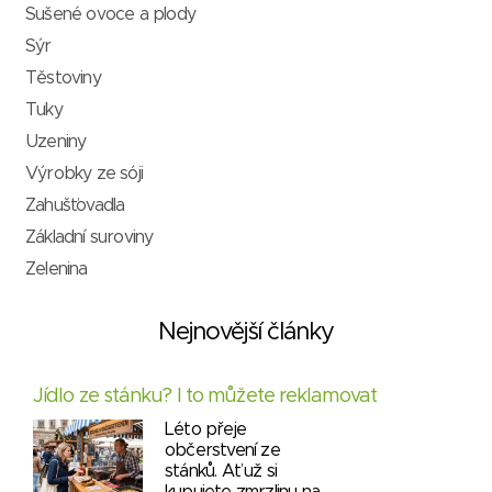
Sušené ovoce a plody
Sýr
Těstoviny
Tuky
Uzeniny
Výrobky ze sóji
Zahušťovadla
Základní suroviny
Zelenina
Nejnovější články
Jídlo ze stánku? I to můžete reklamovat
Léto přeje
občerstvení ze
stánků. Ať už si