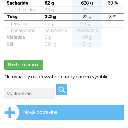
Sacharidy
62 g
620 g
69 %
z toho cukry
2.3 g
23 g
Tuky
2.2 g
22 g
3 %
nasycené
0.3 g
3 g
nenasycené
neuvedeno
neuvedeno
Vláknina
9 g
90 g
Sůl
0.01 g
0.1 g
Navrhnout změnu
* Informace jsou převzaté z etikety daného výrobku
Nová potravina