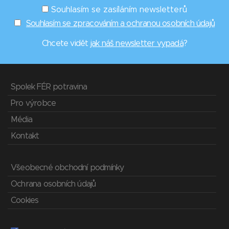
Souhlasím se zasíláním newsletterů
Souhlasím se zpracováním a ochranou osobních údajů
Chcete vidět
jak náš newsletter vypadá
?
Spolek FÉR potravina
Pro výrobce
Média
Kontakt
Všeobecné obchodní podmínky
Ochrana osobních údajů
Cookies