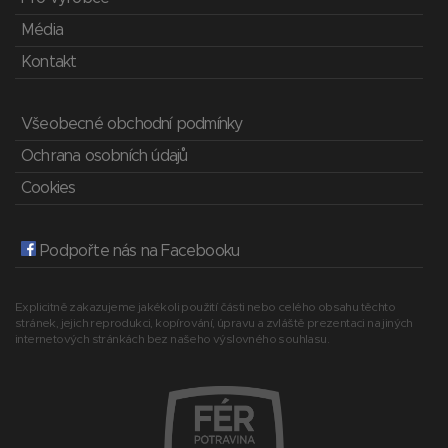
Média
Kontakt
Všeobecné obchodní podmínky
Ochrana osobních údajů
Cookies
Podpořte nás na Facebooku
Explicitně zakazujeme jakékoli použití části nebo celého obsahu těchto
stránek, jejich reprodukci, kopírování, úpravu a zvláště prezentaci na jiných
internetových stránkách bez našeho výslovného souhlasu.