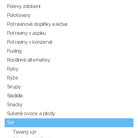
Polevy, zdobení
Polotovary
Potravinové doplňky a léčiva
Potraviny v aspiku
Potraviny v konzervě
Puding
Rostlinné alternativy
Ryby
Rýže
Sirupy
Sladidla
Snacky
Sušené ovoce a plody
Sýr
Tavený sýr