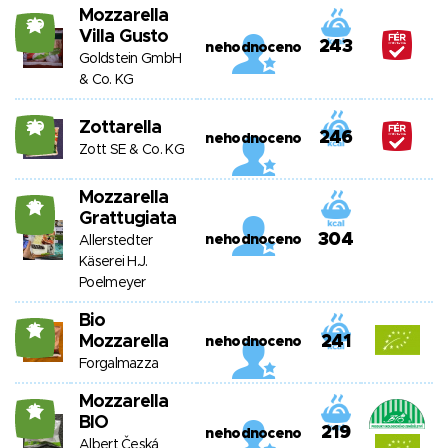
Mozzarella
20
Villa Gusto
243
nehodnoceno
Goldstein GmbH
& Co. KG
Zottarella
20
246
nehodnoceno
Zott SE & Co. KG
Mozzarella
18
Grattugiata
304
nehodnoceno
Allerstedter
Käserei H.J.
Poelmeyer
Bio
16
Mozzarella
241
nehodnoceno
Forgalmazza
Mozzarella
16
BIO
219
nehodnoceno
Albert Česká