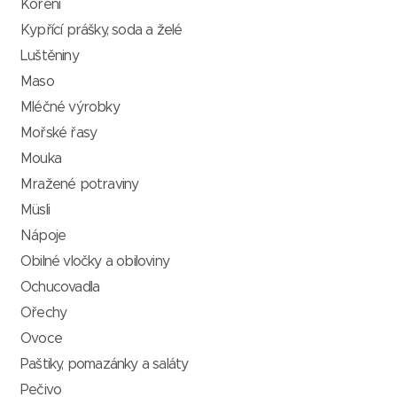
Koření
Kypřící prášky, soda a želé
Luštěniny
Maso
Mléčné výrobky
Mořské řasy
Mouka
Mražené potraviny
Müsli
Nápoje
Obilné vločky a obiloviny
Ochucovadla
Ořechy
Ovoce
Paštiky, pomazánky a saláty
Pečivo