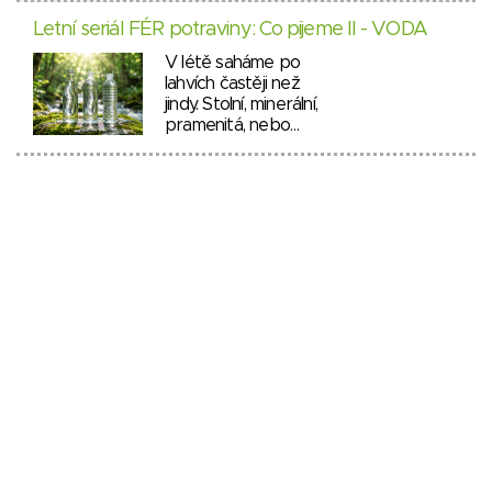
Letní seriál FÉR potraviny: Co pijeme II - VODA
V létě saháme po
lahvích častěji než
jindy. Stolní, minerální,
pramenitá, nebo…