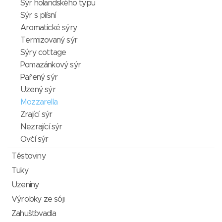
Sýr holandského typu
Sýr s plísní
Aromatické sýry
Termizovaný sýr
Sýry cottage
Pomazánkový sýr
Pařený sýr
Uzený sýr
Mozzarella
Zrající sýr
Nezrající sýr
Ovčí sýr
Těstoviny
Tuky
Uzeniny
Výrobky ze sóji
Zahušťovadla