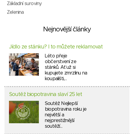
Základní suroviny
Zelenina
Nejnovější články
Jídlo ze stánku? I to můžete reklamovat
Léto přeje
občerstvení ze
stánků. Ať už si
kupujete zmrzlinu na
koupališti,…
Soutěž biopotravina slaví 25 let
Soutěž Nejlepší
biopotravina roku je
největší a
nejprestižnější
soutěží…