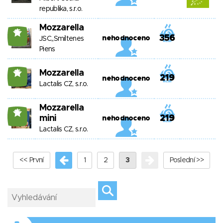
republika, s.r.o.
Mozzarella
15
356
nehodnoceno
JSC,,Smiltenes
Piens
Mozzarella
15
219
nehodnoceno
Lactalis CZ, s.r.o.
Mozzarella
15
mini
219
nehodnoceno
Lactalis CZ, s.r.o.
<< První
1
2
3
Poslední >>