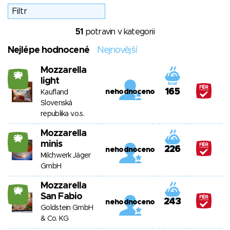
51
potravin v kategorii
Nejlépe hodnocené
Nejnovější
Mozzarella
20
light
165
nehodnoceno
Kaufland
Slovenská
republika v.o.s.
Mozzarella
20
minis
226
nehodnoceno
Milchwerk Jäger
GmbH
Mozzarella
20
San Fabio
243
nehodnoceno
Goldstein GmbH
& Co. KG