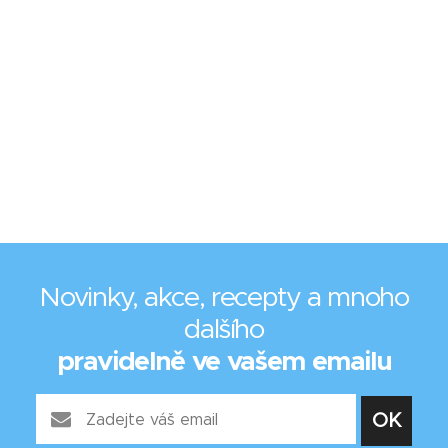
Novinky, akce, recepty a mnoho
dalšího
pravidelně ve vašem emailu