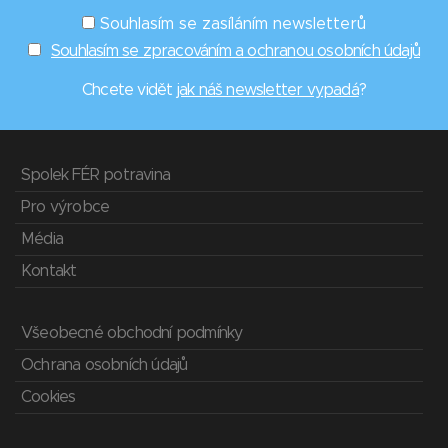
Souhlasím se zasíláním newsletterů
Souhlasím se zpracováním a ochranou osobních údajů
Chcete vidět
jak náš newsletter vypadá
?
Spolek FÉR potravina
Pro výrobce
Média
Kontakt
Všeobecné obchodní podmínky
Ochrana osobních údajů
Cookies