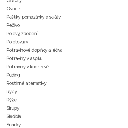
Ořechy
Ovoce
Paštiky, pomazánky a saláty
Pečivo
Polevy, zdobení
Polotovary
Potravinové doplňky a léčiva
Potraviny v aspiku
Potraviny v konzervě
Puding
Rostlinné alternativy
Ryby
Rýže
Sirupy
Sladidla
Snacky