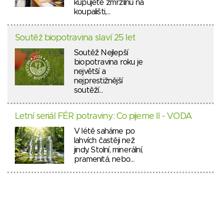
kupujete zmrzlinu na
koupališti,…
Soutěž biopotravina slaví 25 let
Soutěž Nejlepší
biopotravina roku je
největší a
nejprestižnější
soutěží…
Letní seriál FÉR potraviny: Co pijeme II - VODA
V létě saháme po
lahvích častěji než
jindy. Stolní, minerální,
pramenitá, nebo…