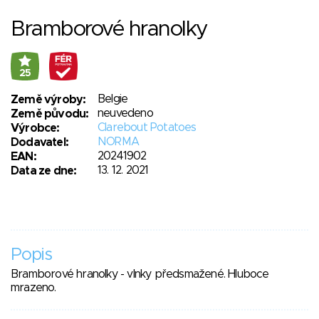
Bramborové hranolky
25
Belgie
Země výroby:
neuvedeno
Země původu:
Clarebout Potatoes
Výrobce:
NORMA
Dodavatel:
20241902
EAN:
13. 12. 2021
Data ze dne:
Popis
Bramborové hranolky - vlnky předsmažené. Hluboce
mrazeno.