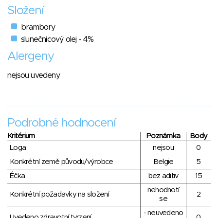
Složení
brambory
slunečnicový olej - 4%
Alergeny
nejsou uvedeny
Podrobné hodnocení
Kritérium
Poznámka
Body
Loga
nejsou
0
Konkrétní země původu/výrobce
Belgie
5
Éčka
bez aditiv
15
nehodnotí
Konkrétní požadavky na složení
2
se
- neuvedeno
Uvedeno zdravotní tvrzení
0