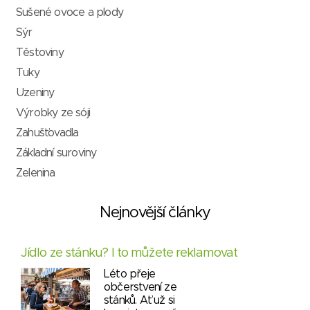
Sušené ovoce a plody
Sýr
Těstoviny
Tuky
Uzeniny
Výrobky ze sóji
Zahušťovadla
Základní suroviny
Zelenina
Nejnovější články
Jídlo ze stánku? I to můžete reklamovat
Léto přeje
občerstvení ze
stánků. Ať už si