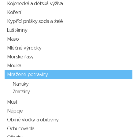
Kojenecká a dětská výživa
Koření
Kypřící prášky, soda a želé
Luštěniny
Maso
Mléčné výrobky
Mořské řasy
Mouka
Mražené potraviny
Nanuky
Zmrzliny
Müsli
Nápoje
Obilné vločky a obiloviny
Ochucovadla