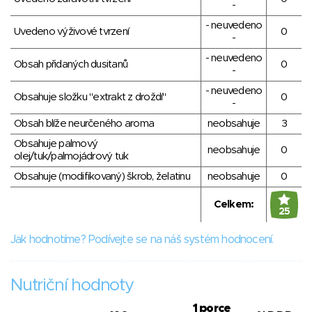
-
- neuvedeno
Uvedeno výživové tvrzení
0
-
- neuvedeno
Obsah přidaných dusitanů
0
-
- neuvedeno
Obsahuje složku "extrakt z droždí"
0
-
Obsah blíže neurčeného aroma
neobsahuje
3
Obsahuje palmový
neobsahuje
0
olej/tuk/palmojádrový tuk
Obsahuje (modifikovaný) škrob, želatinu
neobsahuje
0
Celkem:
25
Jak hodnotíme? Podívejte se na náš systém hodnocení.
Nutriční hodnoty
1 porce