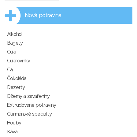
Nová potravina
Alkohol
Bagety
Cukr
Cukrovinky
Čaj
Čokoláda
Dezerty
Džemy a zavařeniny
Extrudované potraviny
Gurmánské speciality
Houby
Káva