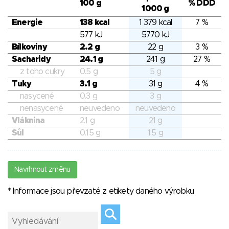
100 g
% DDD
1000 g
Energie
138 kcal
1 379 kcal
7 %
577 kJ
5770 kJ
Bílkoviny
2.2 g
22 g
3 %
Sacharidy
24.1 g
241 g
27 %
z toho cukry
0.5 g
5 g
Tuky
3.1 g
31 g
4 %
nasycené
0.3 g
3 g
nenasycené
neuvedeno
neuvedeno
Vláknina
2.1 g
21 g
Sůl
0.15 g
1.5 g
Navrhnout změnu
* Informace jsou převzaté z etikety daného výrobku