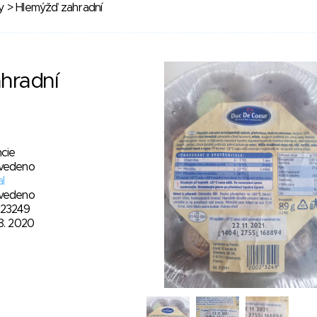
y
> Hlemýžď zahradní
hradní
cie
vedeno
l
vedeno
23249
8. 2020