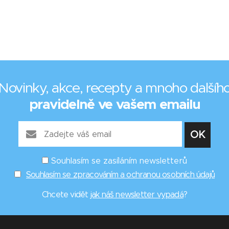
Novinky, akce, recepty a mnoho dalšíh
pravidelně ve vašem emailu
Souhlasím se zasíláním newsletterů
Souhlasím se zpracováním a ochranou osobních údajů
Chcete vidět
jak náš newsletter vypadá
?