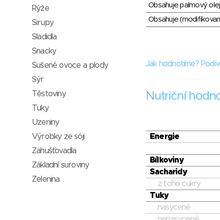
Obsahuje palmový olej
Rýže
Obsahuje (modifikovaný
Sirupy
Sladidla
Snacky
Jak hodnotíme? Podív
Sušené ovoce a plody
Sýr
Těstoviny
Nutriční hodn
Tuky
Uzeniny
Výrobky ze sóji
Energie
Zahušťovadla
Bílkoviny
Základní suroviny
Sacharidy
Zelenina
z toho cukry
Tuky
nasycené
nenasycené