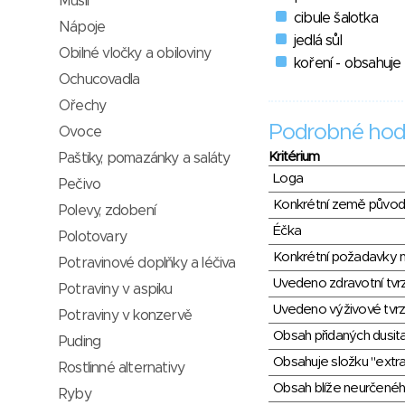
Müsli
cibule šalotka
Nápoje
jedlá sůl
Obilné vločky a obiloviny
koření - obsahuje
Ochucovadla
Ořechy
Podrobné hod
Ovoce
Kritérium
Paštiky, pomazánky a saláty
Loga
Pečivo
Konkrétní země půvo
Polevy, zdobení
Éčka
Polotovary
Konkrétní požadavky n
Potravinové doplňky a léčiva
Uvedeno zdravotní tvr
Potraviny v aspiku
Uvedeno výživové tvrz
Potraviny v konzervě
Obsah přidaných dusit
Puding
Obsahuje složku "extra
Rostlinné alternativy
Obsah blíže neurčené
Ryby