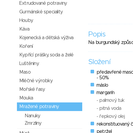
Extrudované potraviny
Gurmánské speciality
Houby
Káva
Popis
Kojenecká a dětská výživa
Na burgundský způso
Koření
Kypřící prášky, soda a želé
Složení
Luštěniny
Maso
předavřené maso
- 50%
Mléčné výrobky
máslo
Mořské řasy
margarín
Mouka
- palmový tuk
Mražené potraviny
- pitná voda
Nanuky
- řepkový olej
Zmrzliny
rekonstituovaný 
petržel