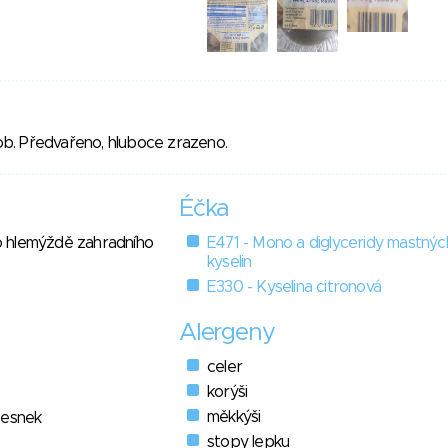
b. Předvařeno, hluboce zrazeno.
Éčka
 hlemýždě zahradního
E471 - Mono a diglyceridy mastnýc
kyselin
E330 - Kyselina citronová
Alergeny
celer
korýši
měkkýši
česnek
stopy lepku