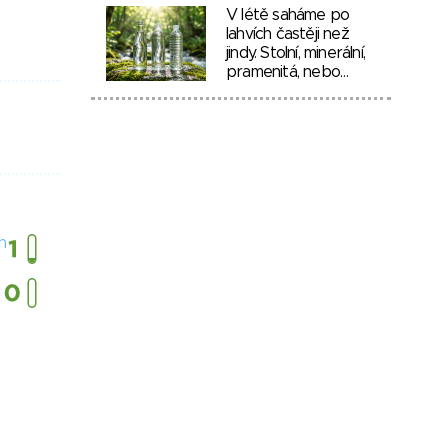
V létě saháme po
lahvích častěji než
jindy. Stolní, minerální,
pramenitá, nebo…
h