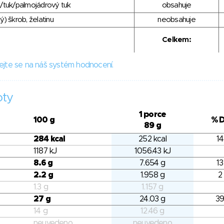
/tuk/palmojádrový tuk
obsahuje
) škrob, želatinu
neobsahuje
Celkem:
ejte se na náš systém hodnocení.
oty
1 porce
100 g
% 
89 g
284 kcal
252 kcal
14
1187 kJ
1056.43 kJ
8.6 g
7.654 g
13
2.2 g
1.958 g
2
1.3 g
1.157 g
27 g
24.03 g
39
14 g
12.46 g
neuvedeno
neuvedeno