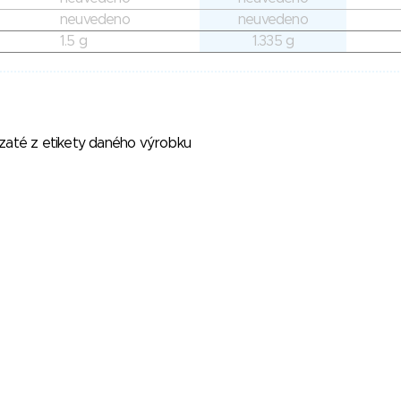
neuvedeno
neuvedeno
1.5 g
1.335 g
vzaté z etikety daného výrobku