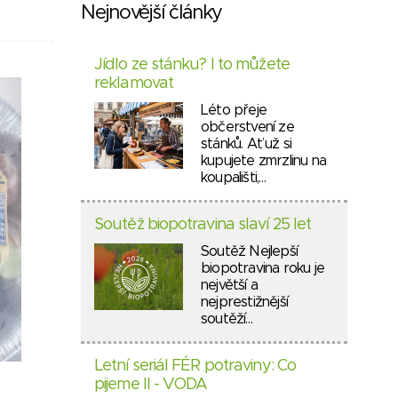
Nejnovější články
Jídlo ze stánku? I to můžete
reklamovat
Léto přeje
občerstvení ze
stánků. Ať už si
kupujete zmrzlinu na
koupališti,…
Soutěž biopotravina slaví 25 let
Soutěž Nejlepší
biopotravina roku je
největší a
nejprestižnější
soutěží…
Letní seriál FÉR potraviny: Co
pijeme II - VODA