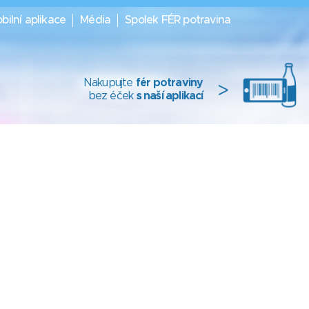
bilní aplikace
Média
Spolek FÉR potravina
Nakupujte
fér potraviny
>
bez éček
s naší aplikací