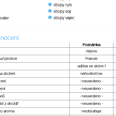
stopy ryb
stopy soji
stopy vajec
 celer
nocení
Poznámka
nejsou
du/výrobce
Francie
aditiva se skóre 1
a složení
nehodnotí se
zení
- neuvedeno -
ení
- neuvedeno -
anů
- neuvedeno -
kt z droždí"
- neuvedeno -
ho aroma
neobsahuje