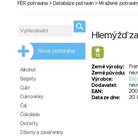
FÉR potravina
>
Databáze potravin
>
Mražené potravin
Hlemýžď za
Nová potravina
13
Fran
Země výroby:
Alkohol
neu
Země původu:
Bagety
Esca
Výrobce:
neu
Dodavatel:
Cukr
200
EAN:
Cukrovinky
20. 
Data ze dne:
Čaj
Čokoláda
Dezerty
Džemy a zavařeniny