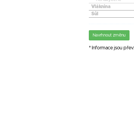
Vláknina
Sůl
Navrhnout změnu
* Informace jsou pře