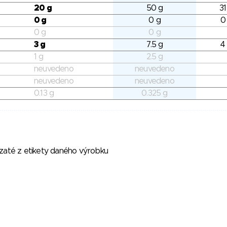
20 g
50 g
31
0 g
0 g
0
0 g
0 g
3 g
7.5 g
4
1 g
2.5 g
neuvedeno
neuvedeno
neuvedeno
neuvedeno
0.13 g
0.325 g
vzaté z etikety daného výrobku