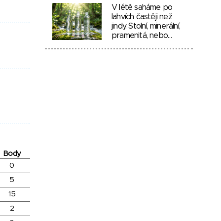
V létě saháme po
lahvích častěji než
jindy. Stolní, minerální,
pramenitá, nebo…
Body
0
5
15
2