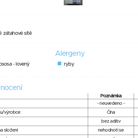
é zátahové sítě
Alergeny
lososa - lovený
ryby
nocení
Poznámka
- neuvedeno -
du/výrobce
Čína
bez aditiv
a složení
nehodnotí se