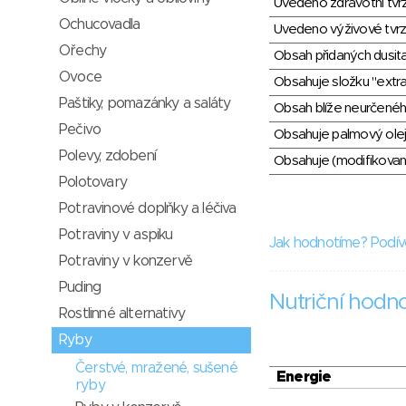
Uvedeno zdravotní tvr
Ochucovadla
Uvedeno výživové tvrz
Ořechy
Obsah přidaných dusit
Ovoce
Obsahuje složku "extra
Paštiky, pomazánky a saláty
Obsah blíže neurčené
Pečivo
Obsahuje palmový olej
Polevy, zdobení
Obsahuje (modifikovaný
Polotovary
Potravinové doplňky a léčiva
Potraviny v aspiku
Jak hodnotíme? Podív
Potraviny v konzervě
Puding
Nutriční hodn
Rostlinné alternativy
Ryby
Čerstvé, mražené, sušené
Energie
ryby