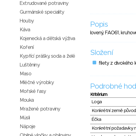
Extrudované potraviny
Gurmánské speciality
Houby
Popis
Káva
lovený, FAO61, kruhov
Kojenecká a dětská výživa
Koření
Složení
Kypřící prášky, soda a želé
filety z divokého 
Luštěniny
Maso
Mléčné výrobky
Podrobné hod
Mořské řasy
Kritérium
Mouka
Loga
Mražené potraviny
Konkrétní země půvo
Müsli
Éčka
Nápoje
Konkrétní požadavky n
Obilné vločky a obiloviny