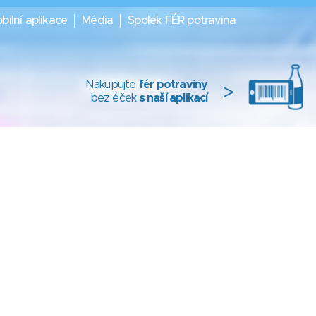
bilní aplikace
Média
Spolek FÉR potravina
Nakupujte
fér potraviny
>
bez éček
s naší aplikací