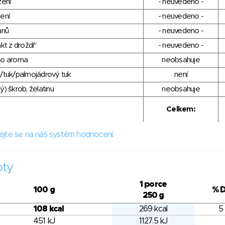
zení
- neuvedeno -
ení
- neuvedeno -
anů
- neuvedeno -
kt z droždí"
- neuvedeno -
ho aroma
neobsahuje
/tuk/palmojádrový tuk
není
) škrob, želatinu
neobsahuje
Celkem:
ejte se na náš systém hodnocení.
oty
1 porce
100 g
% 
250 g
108 kcal
269 kcal
5
451 kJ
1127.5 kJ