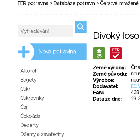
FÉR potravina
>
Databáze potravin
>
Čerstvé, mražené,
Divoký loso
Nová potravina
25
Čína
Země výroby:
Alkohol
neu
Země původu:
Bagety
neu
Výrobce:
ICE
Dodavatel:
Cukr
438
EAN:
Cukrovinky
23. 
Data ze dne:
Čaj
Čokoláda
Dezerty
Džemy a zavařeniny