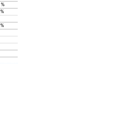
 %
 %
 %