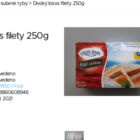
 sušené ryby
> Divoký losos filety 250g
s filety 250g
vedeno
vedeno
WIND Prod.
8860608946
3. 2021