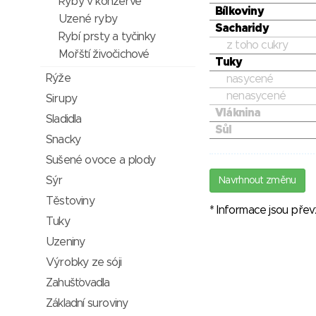
Ryby v konzervě
Bílkoviny
Uzené ryby
Sacharidy
Rybí prsty a tyčinky
z toho cukry
Mořští živočichové
Tuky
Rýže
nasycené
nenasycené
Sirupy
Vláknina
Sladidla
Sůl
Snacky
Sušené ovoce a plody
Sýr
Navrhnout změnu
Těstoviny
* Informace jsou pře
Tuky
Uzeniny
Výrobky ze sóji
Zahušťovadla
Základní suroviny