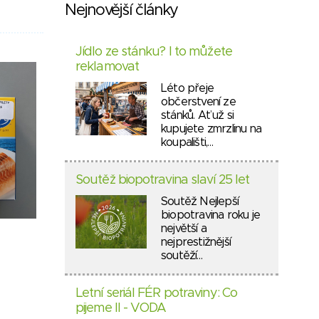
Nejnovější články
Jídlo ze stánku? I to můžete
reklamovat
Léto přeje
občerstvení ze
stánků. Ať už si
kupujete zmrzlinu na
koupališti,…
Soutěž biopotravina slaví 25 let
Soutěž Nejlepší
biopotravina roku je
největší a
nejprestižnější
soutěží…
Letní seriál FÉR potraviny: Co
pijeme II - VODA