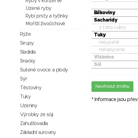
Ryby v konzervě
Uzené ryby
Bílkoviny
Rybí prsty a tyčinky
Sacharidy
Mořští živočichové
z toho cukry
Rýže
Tuky
nasycené
Sirupy
nenasycené
Sladidla
Vláknina
Snacky
Sůl
Sušené ovoce a plody
Sýr
Navrhnout změnu
Těstoviny
Tuky
* Informace jsou pře
Uzeniny
Výrobky ze sóji
Zahušťovadla
Základní suroviny