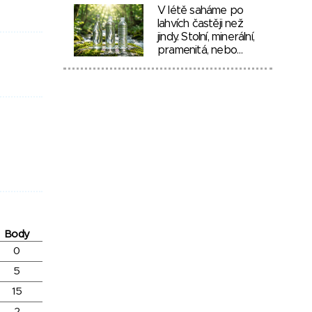
V létě saháme po
lahvích častěji než
jindy. Stolní, minerální,
pramenitá, nebo…
Body
0
5
15
2