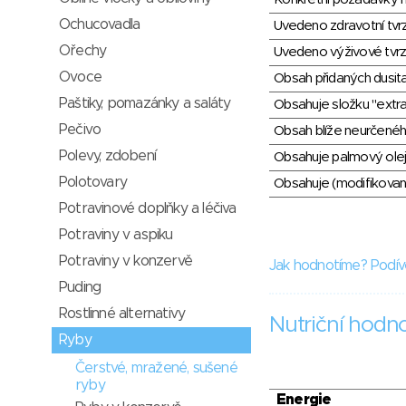
Ochucovadla
Uvedeno zdravotní tvr
Ořechy
Uvedeno výživové tvrz
Ovoce
Obsah přidaných dusit
Paštiky, pomazánky a saláty
Obsahuje složku "extra
Pečivo
Obsah blíže neurčené
Polevy, zdobení
Obsahuje palmový olej
Polotovary
Obsahuje (modifikovaný
Potravinové doplňky a léčiva
Potraviny v aspiku
Potraviny v konzervě
Jak hodnotíme? Podív
Puding
Rostlinné alternativy
Nutriční hodn
Ryby
Čerstvé, mražené, sušené
ryby
Energie