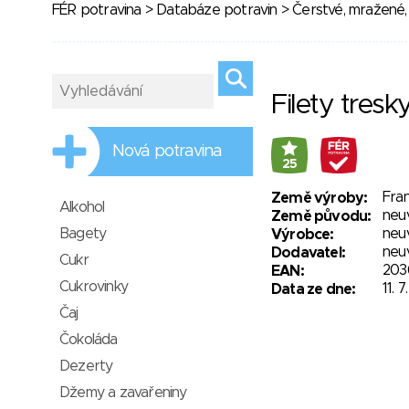
FÉR potravina
>
Databáze potravin
>
Čerstvé, mražené,
Filety tresk
Nová potravina
25
Fran
Země výroby:
Alkohol
neu
Země původu:
Bagety
neu
Výrobce:
neu
Dodavatel:
Cukr
203
EAN:
Cukrovinky
11. 
Data ze dne:
Čaj
Čokoláda
Dezerty
Džemy a zavařeniny