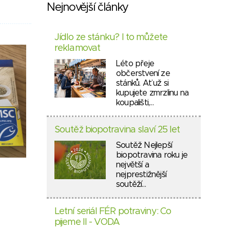
Nejnovější články
Jídlo ze stánku? I to můžete
reklamovat
Léto přeje
občerstvení ze
stánků. Ať už si
kupujete zmrzlinu na
koupališti,…
Soutěž biopotravina slaví 25 let
Soutěž Nejlepší
biopotravina roku je
největší a
nejprestižnější
soutěží…
Letní seriál FÉR potraviny: Co
pijeme II - VODA