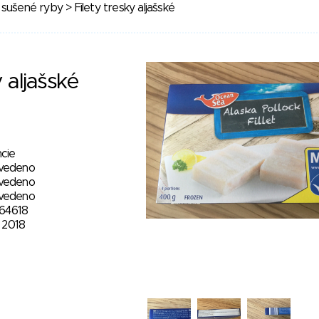
 sušené ryby
> Filety tresky aljašské
y aljašské
cie
vedeno
vedeno
vedeno
64618
7. 2018