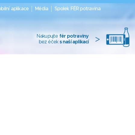
bilní aplikace
Média
Spolek FÉR potravina
Nakupujte
fér potraviny
>
bez éček
s naší aplikací