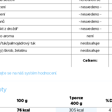
zení
- neuvedeno -
ení
- neuvedeno -
anů
- neuvedeno -
kt z droždí"
- neuvedeno -
ho aroma
není
/tuk/palmojádrový tuk
neobsahuje
) škrob, želatinu
neobsahuje
Celkem:
ejte se na náš systém hodnocení.
oty
1 porce
100 g
% 
400 g
76 kcal
305 kcal
4