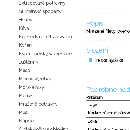
Extrudované potraviny
Gurmánské speciality
Houby
Popis
Káva
Mražené filety loven
Kojenecká a dětská výživa
Koření
Složení
Kypřící prášky, soda a želé
treska aljašská
Luštěniny
Maso
Mléčné výrobky
Mořské řasy
Podrobné hod
Mouka
Kritérium
Mražené potraviny
Loga
Müsli
Konkrétní země půvo
Nápoje
Éčka
Obilné vločky a obiloviny
Konkrétní požadavky n