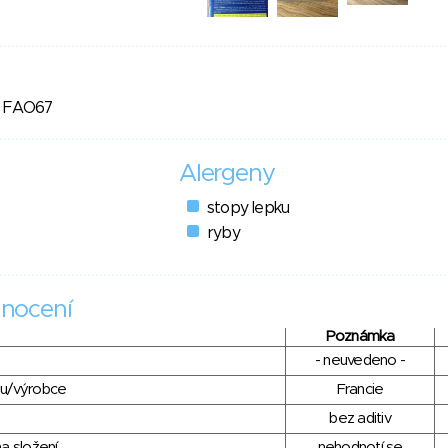
o FAO67
Alergeny
stopy lepku
ryby
nocení
Poznámka
- neuvedeno -
du/výrobce
Francie
bez aditiv
a složení
nehodnotí se