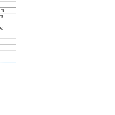
 %
 %
 %