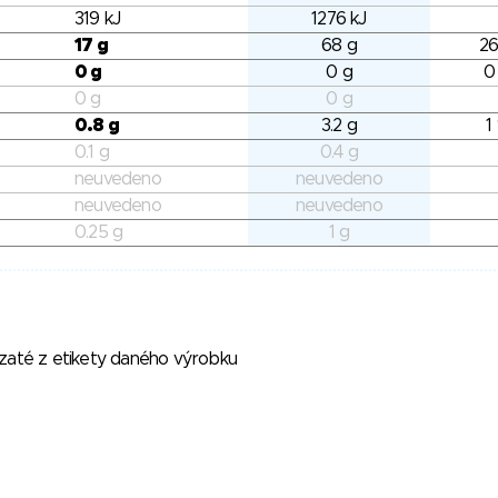
319 kJ
1276 kJ
17 g
68 g
26
0 g
0 g
0
0 g
0 g
0.8 g
3.2 g
1
0.1 g
0.4 g
neuvedeno
neuvedeno
neuvedeno
neuvedeno
0.25 g
1 g
vzaté z etikety daného výrobku