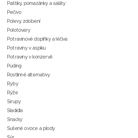
Paštiky, pomazánky a saláty
Pečivo
Polevy, zdobení
Polotovary
Potravinové doplňky a léčiva
Potraviny v aspiku
Potraviny v konzervě
Puding
Rostlinné alternativy
Ryby
Rýže
Sirupy
Sladidla
Snacky
Sušené ovoce a plody
Sýr