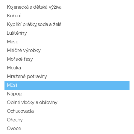
Kojenecká a dětská výživa
Koření
Kypřící prášky, soda a želé
Luštěniny
Maso
Mléčné výrobky
Mořské řasy
Mouka
Mražené potraviny
Müsli
Nápoje
Obilné vločky a obiloviny
Ochucovadla
Ořechy
Ovoce