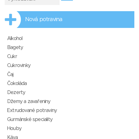
Nová potravina
Alkohol
Bagety
Cukr
Cukrovinky
Čaj
Čokoláda
Dezerty
Džemy a zavařeniny
Extrudované potraviny
Gurmánské speciality
Houby
Káva