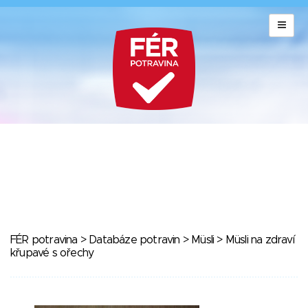
FÉR potravina
>
Databáze potravin
>
Müsli
> Müsli na zdraví
křupavé s ořechy