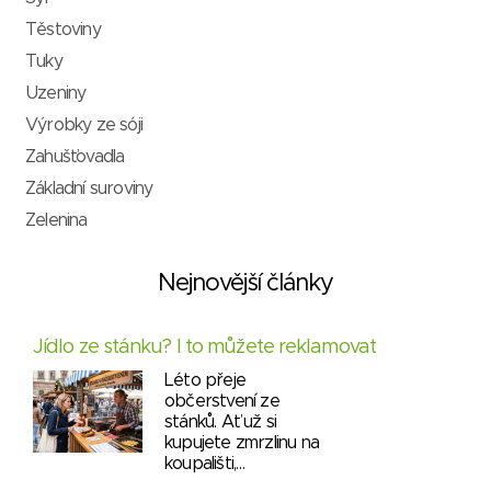
Těstoviny
Tuky
Uzeniny
Výrobky ze sóji
Zahušťovadla
Základní suroviny
Zelenina
Nejnovější články
Jídlo ze stánku? I to můžete reklamovat
Léto přeje
občerstvení ze
stánků. Ať už si
kupujete zmrzlinu na
koupališti,…