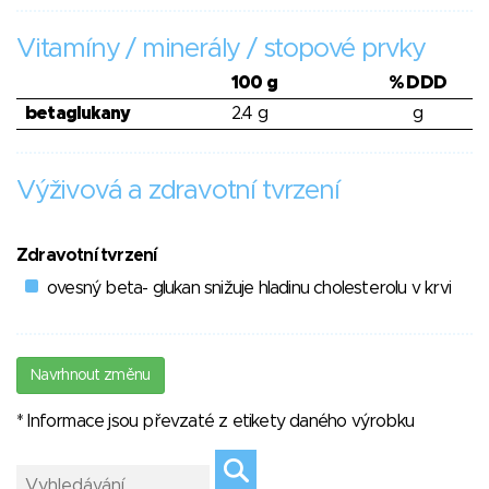
Vitamíny / minerály / stopové prvky
100 g
% DDD
betaglukany
2.4 g
g
Výživová a zdravotní tvrzení
Zdravotní tvrzení
ovesný beta- glukan snižuje hladinu cholesterolu v krvi
Navrhnout změnu
* Informace jsou převzaté z etikety daného výrobku