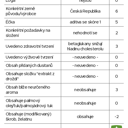
Loga
nejsou
0
Konkrétní země
Česká Republika
6
původu/výrobce
Éčka
aditiva se skóre 1
5
Konkrétní požadavky na
nehodnotí se
2
složení
betaglukany snižují
Uvedeno zdravotní tvrzení
3
hladinu cholesterolu
Uvedeno výživové tvrzení
- neuvedeno -
0
Obsah přidaných dusitanů
- neuvedeno -
0
Obsahuje složku "extrakt z
- neuvedeno -
0
droždí"
Obsah blíže neurčeného
neobsahuje
3
aroma
Obsahuje palmový
neobsahuje
0
olej/tuk/palmojádrový tuk
Obsahuje (modifikovaný)
obsahuje
-2
škrob, želatinu