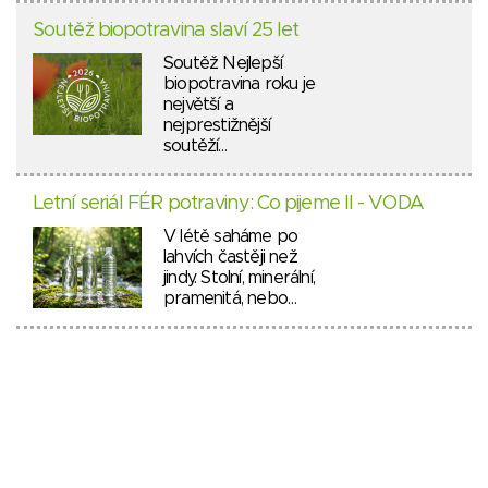
Soutěž biopotravina slaví 25 let
Soutěž Nejlepší
biopotravina roku je
největší a
nejprestižnější
soutěží…
Letní seriál FÉR potraviny: Co pijeme II - VODA
V létě saháme po
lahvích častěji než
jindy. Stolní, minerální,
pramenitá, nebo…