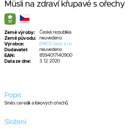
Müsli na zdraví křupavé s ořechy
17
Česká republika
Země výroby:
neuvedeno
Země původu:
EMCO spol. s.r.o.
Výrobce:
neuvedeno
Dodavatel:
8594017140900
EAN:
3. 12. 2020
Data ze dne:
Popis
Směs cereálií a lískových ořechů.
Složení