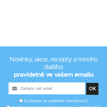
Novinky, akce, recepty a mnoho
dalšího
pravidelně ve vašem emailu
Souhlasím se zasíláním newsletterů