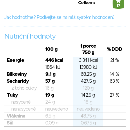
Celkem:
17
Jak hodnotíme? Podívejte se na náš systém hodnocení.
Nutriční hodnoty
1 porce
100 g
% DDD
750 g
Energie
446 kcal
3 341 kcal
21 %
1864 kJ
13980 kJ
Bílkoviny
9.1 g
68.25 g
14 %
Sacharidy
57 g
427.5 g
63 %
z toho cukry
16 g
120 g
Tuky
19 g
142.5 g
27 %
nasycené
2.4 g
18 g
nenasycené
neuvedeno
neuvedeno
Vláknina
6.5 g
48.75 g
Sůl
0.09 g
0.675 g