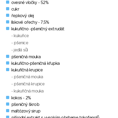
ovesné vločky - 52%
cukr
řepkový olej
lískové ořechy - 7,5%
kukuřično -pšeničný extrudát
- kukuřice
- pšenice
- jedlá sůl
pšeničná mouka
kukuřično-pšeničná křupka
kukuřičná krupice
- pšeničná mouka
- pšeničná krupice
- kukuřičná mouka
kokos - 2%
pšeničný škrob
maltózový sirup
přírodní extrakt s vysokým obshame tokofenolů