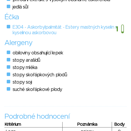
jedlá sůl
Éčka
E304 - Askorbylpalmitát - Estery mastných kyselin s
kyselinou askorbovou
Alergeny
obiloviny obsahující lepek
stopy arašídů
stopy mléka
stopy skořápkových plodů
stopy soji
suché skořápkové plody
Podrobné hodnocení
Kritérium
Poznámka
Body