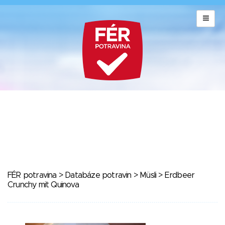
FÉR potravina
>
Databáze potravin
>
Müsli
> Erdbeer
Crunchy mit Quinova