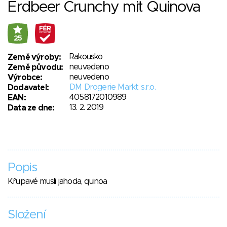
Erdbeer Crunchy mit Quinova
25
Rakousko
Země výroby:
neuvedeno
Země původu:
neuvedeno
Výrobce:
DM Drogerie Markt s.r.o.
Dodavatel:
4058172010989
EAN:
13. 2. 2019
Data ze dne:
Popis
Křupavé musli jahoda, quinoa
Složení