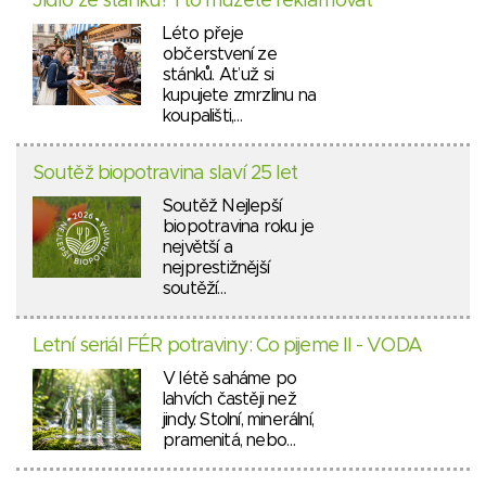
Jídlo ze stánku? I to můžete reklamovat
Léto přeje
občerstvení ze
stánků. Ať už si
kupujete zmrzlinu na
koupališti,…
Soutěž biopotravina slaví 25 let
Soutěž Nejlepší
biopotravina roku je
největší a
nejprestižnější
soutěží…
Letní seriál FÉR potraviny: Co pijeme II - VODA
V létě saháme po
lahvích častěji než
jindy. Stolní, minerální,
pramenitá, nebo…