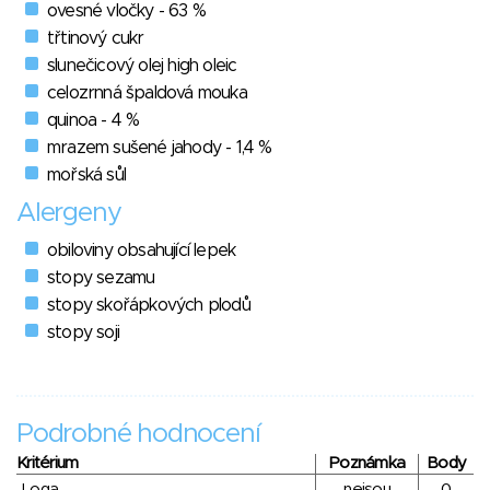
ovesné vločky - 63 %
třtinový cukr
slunečicový olej high oleic
celozrnná špaldová mouka
quinoa - 4 %
mrazem sušené jahody - 1,4 %
mořská sůl
Alergeny
obiloviny obsahující lepek
stopy sezamu
stopy skořápkových plodů
stopy soji
Podrobné hodnocení
Kritérium
Poznámka
Body
Loga
nejsou
0