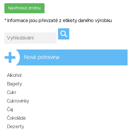
Navrhnout změnu
* Informace jsou převzaté z etikety daného výrobku
Nová potravina
Alkohol
Bagety
Cukr
Cukrovinky
Čaj
Čokoláda
Dezerty