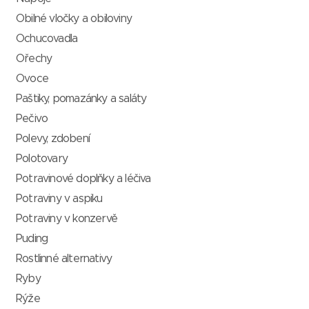
Obilné vločky a obiloviny
Ochucovadla
Ořechy
Ovoce
Paštiky, pomazánky a saláty
Pečivo
Polevy, zdobení
Polotovary
Potravinové doplňky a léčiva
Potraviny v aspiku
Potraviny v konzervě
Puding
Rostlinné alternativy
Ryby
Rýže