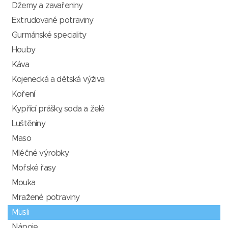
Džemy a zavařeniny
Extrudované potraviny
Gurmánské speciality
Houby
Káva
Kojenecká a dětská výživa
Koření
Kypřící prášky, soda a želé
Luštěniny
Maso
Mléčné výrobky
Mořské řasy
Mouka
Mražené potraviny
Müsli
Nápoje