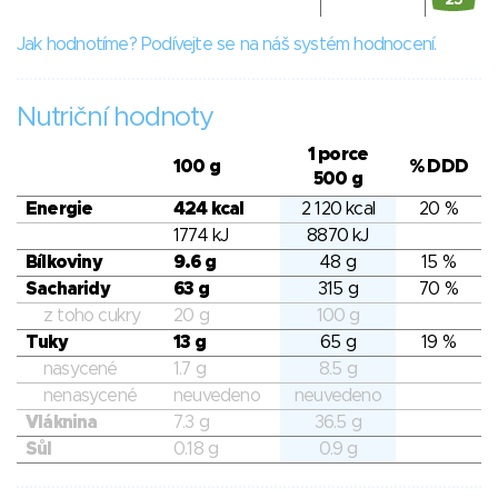
25
Jak hodnotíme? Podívejte se na náš systém hodnocení.
Nutriční hodnoty
1 porce
100 g
% DDD
500 g
Energie
424 kcal
2 120 kcal
20 %
1774 kJ
8870 kJ
Bílkoviny
9.6 g
48 g
15 %
Sacharidy
63 g
315 g
70 %
z toho cukry
20 g
100 g
Tuky
13 g
65 g
19 %
nasycené
1.7 g
8.5 g
nenasycené
neuvedeno
neuvedeno
Vláknina
7.3 g
36.5 g
Sůl
0.18 g
0.9 g