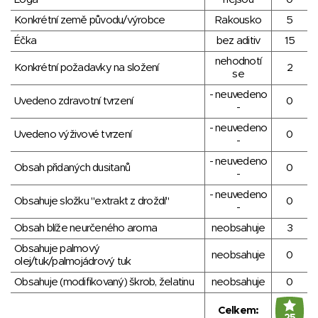
Konkrétní země původu/výrobce
Rakousko
5
Éčka
bez aditiv
15
nehodnotí
Konkrétní požadavky na složení
2
se
- neuvedeno
Uvedeno zdravotní tvrzení
0
-
- neuvedeno
Uvedeno výživové tvrzení
0
-
- neuvedeno
Obsah přidaných dusitanů
0
-
- neuvedeno
Obsahuje složku "extrakt z droždí"
0
-
Obsah blíže neurčeného aroma
neobsahuje
3
Obsahuje palmový
neobsahuje
0
olej/tuk/palmojádrový tuk
Obsahuje (modifikovaný) škrob, želatinu
neobsahuje
0
Celkem: