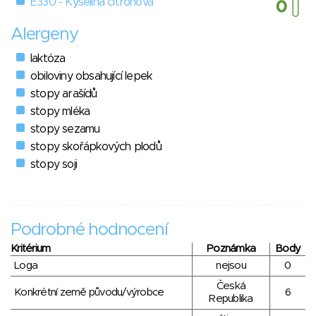
E330 - Kyselina citronová
Alergeny
laktóza
obiloviny obsahující lepek
stopy arašídů
stopy mléka
stopy sezamu
stopy skořápkových plodů
stopy soji
Podrobné hodnocení
Kritérium
Poznámka
Body
Loga
nejsou
0
Česká
Konkrétní země původu/výrobce
6
Republika