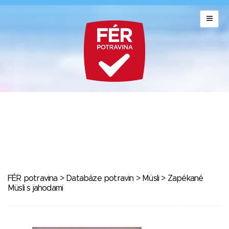
FÉR potravina
>
Databáze potravin
>
Müsli
> Zapékané
Müsli s jahodami