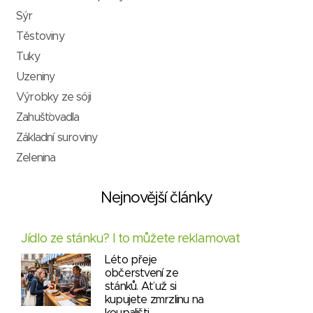
Sýr
Těstoviny
Tuky
Uzeniny
Výrobky ze sóji
Zahušťovadla
Základní suroviny
Zelenina
Nejnovější články
Jídlo ze stánku? I to můžete reklamovat
Léto přeje
občerstvení ze
stánků. Ať už si
kupujete zmrzlinu na