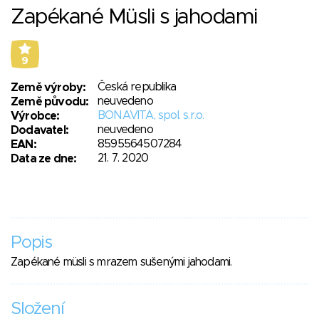
Zapékané Müsli s jahodami
9
Česká republika
Země výroby:
neuvedeno
Země původu:
BONAVITA, spol. s.r.o.
Výrobce:
neuvedeno
Dodavatel:
8595564507284
EAN:
21. 7. 2020
Data ze dne:
Popis
Zapékané müsli s mrazem sušenými jahodami.
Složení