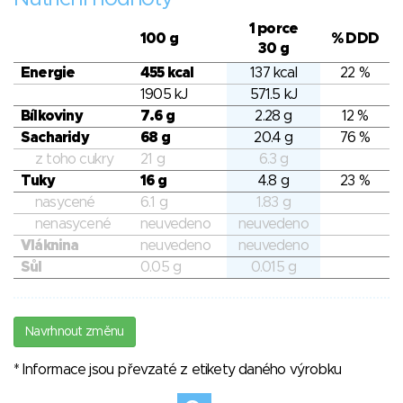
1 porce
100 g
% DDD
30 g
Energie
455 kcal
137 kcal
22 %
1905 kJ
571.5 kJ
Bílkoviny
7.6 g
2.28 g
12 %
Sacharidy
68 g
20.4 g
76 %
z toho cukry
21 g
6.3 g
Tuky
16 g
4.8 g
23 %
nasycené
6.1 g
1.83 g
nenasycené
neuvedeno
neuvedeno
Vláknina
neuvedeno
neuvedeno
Sůl
0.05 g
0.015 g
Navrhnout změnu
* Informace jsou převzaté z etikety daného výrobku