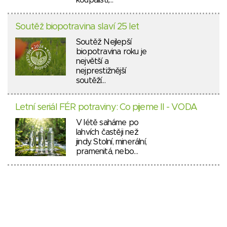
koupališti,…
Soutěž biopotravina slaví 25 let
Soutěž Nejlepší
biopotravina roku je
největší a
nejprestižnější
soutěží…
Letní seriál FÉR potraviny: Co pijeme II - VODA
V létě saháme po
lahvích častěji než
jindy. Stolní, minerální,
pramenitá, nebo…