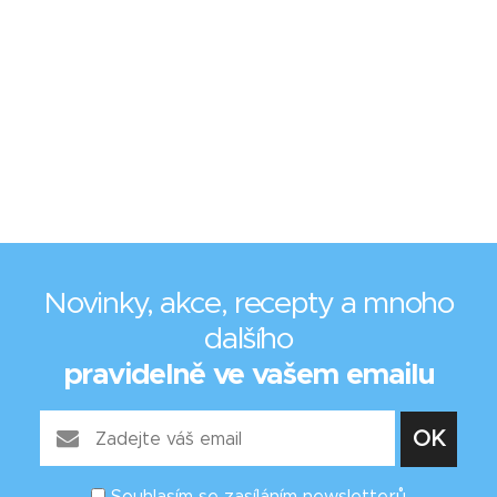
Novinky, akce, recepty a mnoho
dalšího
pravidelně ve vašem emailu