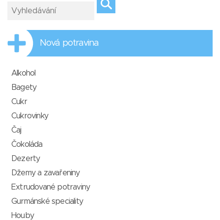
Nová potravina
Alkohol
Bagety
Cukr
Cukrovinky
Čaj
Čokoláda
Dezerty
Džemy a zavařeniny
Extrudované potraviny
Gurmánské speciality
Houby