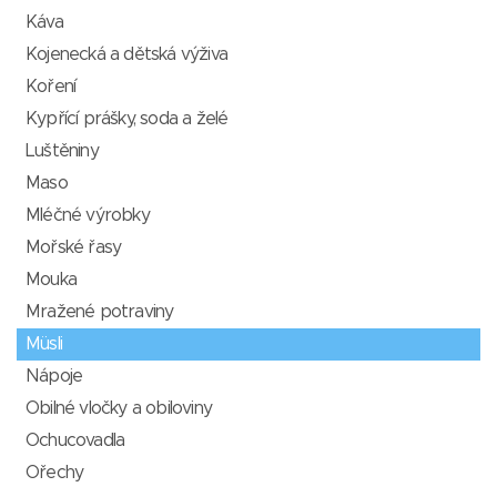
Káva
Kojenecká a dětská výživa
Koření
Kypřící prášky, soda a želé
Luštěniny
Maso
Mléčné výrobky
Mořské řasy
Mouka
Mražené potraviny
Müsli
Nápoje
Obilné vločky a obiloviny
Ochucovadla
Ořechy