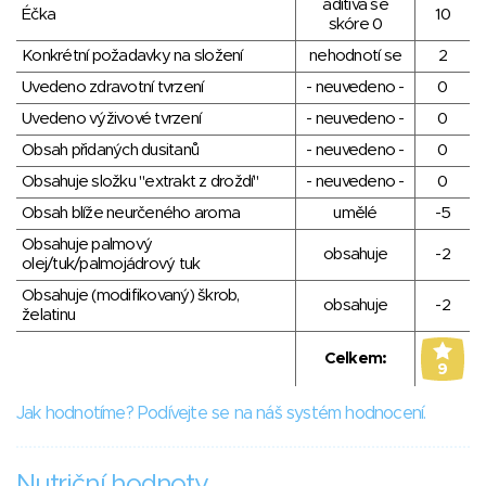
aditiva se
Éčka
10
skóre 0
Konkrétní požadavky na složení
nehodnotí se
2
Uvedeno zdravotní tvrzení
- neuvedeno -
0
Uvedeno výživové tvrzení
- neuvedeno -
0
Obsah přidaných dusitanů
- neuvedeno -
0
Obsahuje složku "extrakt z droždí"
- neuvedeno -
0
Obsah blíže neurčeného aroma
umělé
-5
Obsahuje palmový
obsahuje
-2
olej/tuk/palmojádrový tuk
Obsahuje (modifikovaný) škrob,
obsahuje
-2
želatinu
Celkem:
9
Jak hodnotíme? Podívejte se na náš systém hodnocení.
Nutriční hodnoty