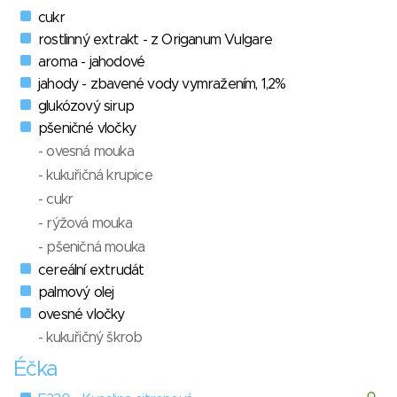
cukr
rostlinný extrakt - z Origanum Vulgare
aroma - jahodové
jahody - zbavené vody vymražením, 1,2%
glukózový sirup
pšeničné vločky
- ovesná mouka
- kukuřičná krupice
- cukr
- rýžová mouka
- pšeničná mouka
cereální extrudát
palmový olej
ovesné vločky
- kukuřičný škrob
Éčka