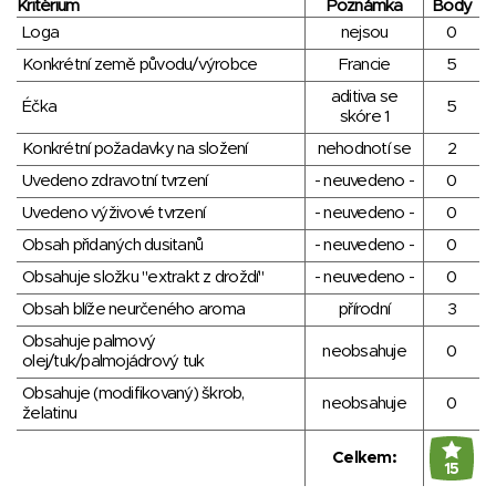
Kritérium
Poznámka
Body
Loga
nejsou
0
Konkrétní země původu/výrobce
Francie
5
aditiva se
Éčka
5
skóre 1
Konkrétní požadavky na složení
nehodnotí se
2
Uvedeno zdravotní tvrzení
- neuvedeno -
0
Uvedeno výživové tvrzení
- neuvedeno -
0
Obsah přidaných dusitanů
- neuvedeno -
0
Obsahuje složku "extrakt z droždí"
- neuvedeno -
0
Obsah blíže neurčeného aroma
přírodní
3
Obsahuje palmový
neobsahuje
0
olej/tuk/palmojádrový tuk
Obsahuje (modifikovaný) škrob,
neobsahuje
0
želatinu
Celkem:
15