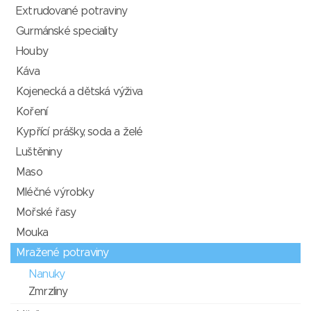
Extrudované potraviny
Gurmánské speciality
Houby
Káva
Kojenecká a dětská výživa
Koření
Kypřící prášky, soda a želé
Luštěniny
Maso
Mléčné výrobky
Mořské řasy
Mouka
Mražené potraviny
Nanuky
Zmrzliny