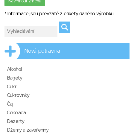
Navrhnout změnu
* Informace jsou převzaté z etikety daného výrobku
Nová potravina
Alkohol
Bagety
Cukr
Cukrovinky
Čaj
Čokoláda
Dezerty
Džemy a zavařeniny