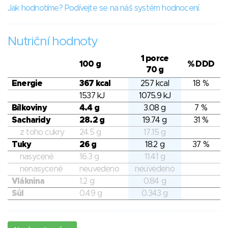
Jak hodnotíme? Podívejte se na náš systém hodnocení.
Nutriční hodnoty
1 porce
100 g
% DDD
70 g
Energie
367 kcal
257 kcal
18 %
1537 kJ
1075.9 kJ
Bílkoviny
4.4 g
3.08 g
7 %
Sacharidy
28.2 g
19.74 g
31 %
z toho cukry
24.5 g
17.15 g
Tuky
26 g
18.2 g
37 %
nasycené
16.3 g
11.41 g
nenasycené
neuvedeno
neuvedeno
Vláknina
1.2 g
0.84 g
Sůl
0.49 g
0.343 g