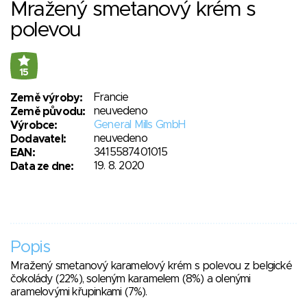
Mražený smetanový krém s
polevou
15
Francie
Země výroby:
neuvedeno
Země původu:
General Mills GmbH
Výrobce:
neuvedeno
Dodavatel:
3415587401015
EAN:
19. 8. 2020
Data ze dne:
Popis
Mražený smetanový karamelový krém s polevou z belgické
čokolády (22%), soleným karamelem (8%) a olenými
aramelovými křupinkami (7%).