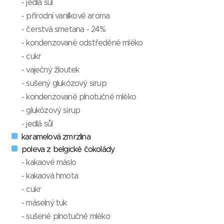
- jedlá sůl
- přírodní vanilkové aroma
- čerstvá smetana - 24%
- kondenzované odstředěné mléko
- cukr
- vaječný žloutek
- sušený glukózový sirup
- kondenzované plnotučné mléko
- glukózový sirup
- jedlá sůl
karamelová zmrzlina
poleva z belgické čokolády
- kakaové máslo
- kakaová hmota
- cukr
- máselný tuk
- sušené plnotučné mléko