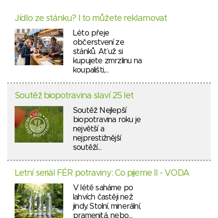
Jídlo ze stánku? I to můžete reklamovat
Léto přeje
občerstvení ze
stánků. Ať už si
kupujete zmrzlinu na
koupališti,…
Soutěž biopotravina slaví 25 let
Soutěž Nejlepší
biopotravina roku je
největší a
nejprestižnější
soutěží…
Letní seriál FÉR potraviny: Co pijeme II - VODA
V létě saháme po
lahvích častěji než
jindy. Stolní, minerální,
pramenitá, nebo…