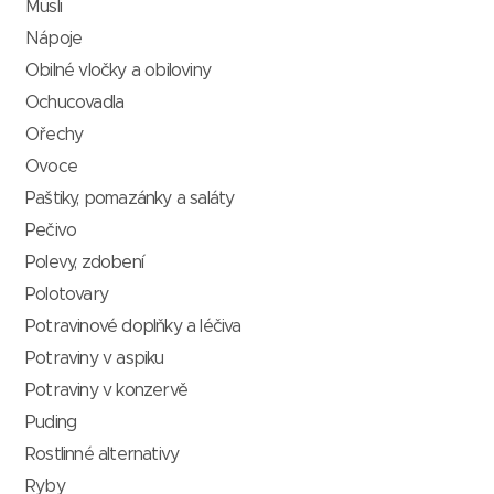
Müsli
Nápoje
Obilné vločky a obiloviny
Ochucovadla
Ořechy
Ovoce
Paštiky, pomazánky a saláty
Pečivo
Polevy, zdobení
Polotovary
Potravinové doplňky a léčiva
Potraviny v aspiku
Potraviny v konzervě
Puding
Rostlinné alternativy
Ryby