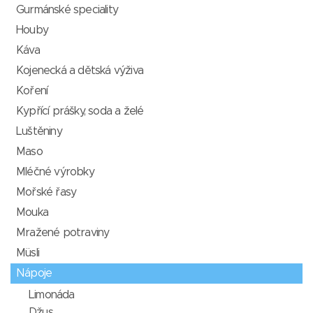
Gurmánské speciality
Houby
Káva
Kojenecká a dětská výživa
Koření
Kypřící prášky, soda a želé
Luštěniny
Maso
Mléčné výrobky
Mořské řasy
Mouka
Mražené potraviny
Müsli
Nápoje
Limonáda
Džus