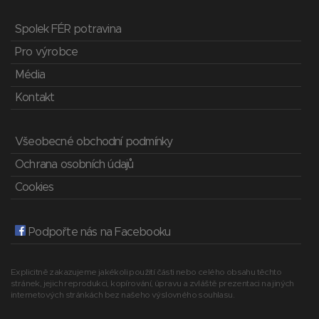
Spolek FÉR potravina
Pro výrobce
Média
Kontakt
Všeobecné obchodní podmínky
Ochrana osobních údajů
Cookies
Podpořte nás na Facebooku
Explicitně zakazujeme jakékoli použití části nebo celého obsahu těchto
stránek, jejich reprodukci, kopírování, úpravu a zvláště prezentaci na jiných
internetových stránkách bez našeho výslovného souhlasu.