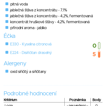
pitná voda
jablečná šťáva z koncentrátu - 7,1%
jablečná šťáva z koncentrátu - 4,2%, fermentovaná
koncentrát hruškové šťávy - 4,2%, fermentovaná
přírodní aroma - jablko
Éčka
E330 - Kyselina citronová
E224 - Disiřičitan draselný
Alergeny
oxid siřičitý a siřičitany
Podrobné hodnocení
Kritérium
Poznámka
Body
Loga
- neuvedeno -
0