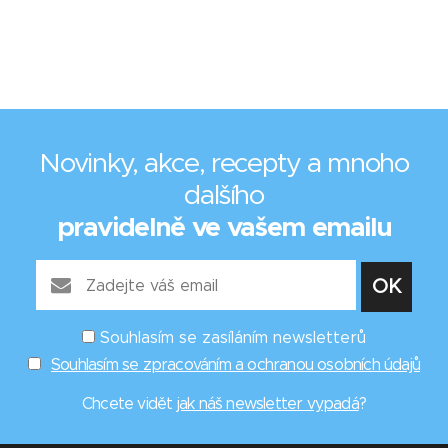
Novinky, akce, recepty a mnoho
dalšího
pravidelně ve vašem emailu
Souhlasím se zasíláním newsletterů
Souhlasím se zpracováním a ochranou osobních údajů
Chcete vidět
jak náš newsletter vypadá
?