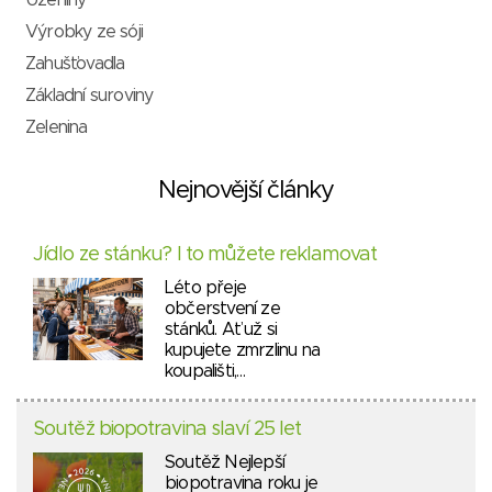
Uzeniny
Výrobky ze sóji
Zahušťovadla
Základní suroviny
Zelenina
Nejnovější články
Jídlo ze stánku? I to můžete reklamovat
Léto přeje
občerstvení ze
stánků. Ať už si
kupujete zmrzlinu na
koupališti,…
Soutěž biopotravina slaví 25 let
Soutěž Nejlepší
biopotravina roku je