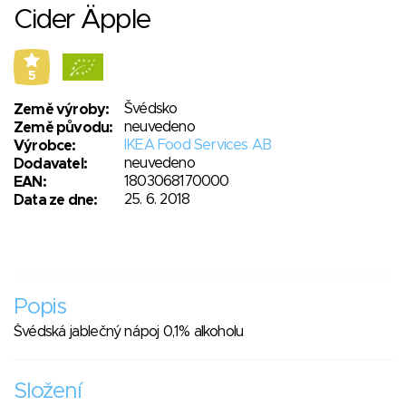
Cider Äpple
5
Švédsko
Země výroby:
neuvedeno
Země původu:
IKEA Food Services AB
Výrobce:
neuvedeno
Dodavatel:
1803068170000
EAN:
25. 6. 2018
Data ze dne:
Popis
Švédská jablečný nápoj 0,1% alkoholu
Složení