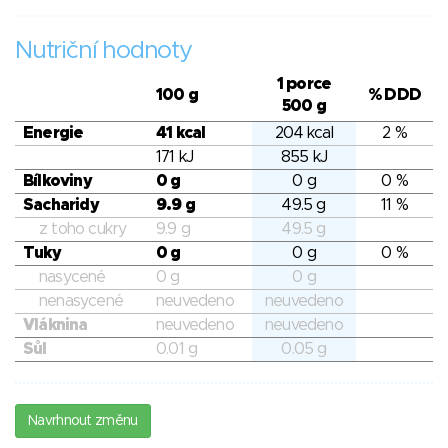
Nutriční hodnoty
1 porce
100 g
% DDD
500 g
Energie
41 kcal
204 kcal
2 %
171 kJ
855 kJ
Bílkoviny
0 g
0 g
0 %
Sacharidy
9.9 g
49.5 g
11 %
z toho cukry
9.9 g
49.5 g
Tuky
0 g
0 g
0 %
nasycené
0 g
0 g
nenasycené
neuvedeno
neuvedeno
Vláknina
neuvedeno
neuvedeno
Sůl
0.01 g
0.05 g
Navrhnout změnu