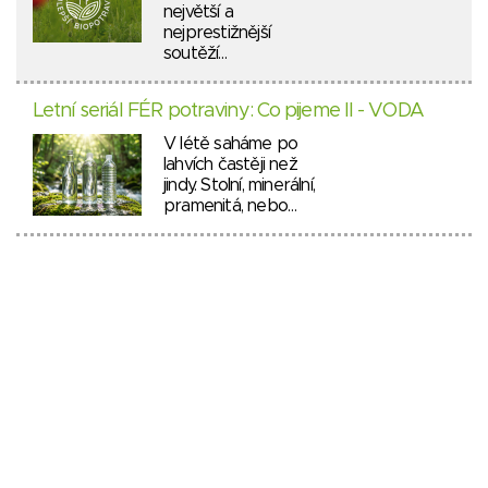
největší a
nejprestižnější
soutěží…
Letní seriál FÉR potraviny: Co pijeme II - VODA
V létě saháme po
lahvích častěji než
jindy. Stolní, minerální,
pramenitá, nebo…