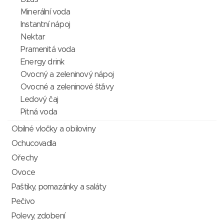
Minerální voda
Instantní nápoj
Nektar
Pramenitá voda
Energy drink
Ovocný a zeleninový nápoj
Ovocné a zeleninové šťávy
Ledový čaj
Pitná voda
Obilné vločky a obiloviny
Ochucovadla
Ořechy
Ovoce
Paštiky, pomazánky a saláty
Pečivo
Polevy, zdobení