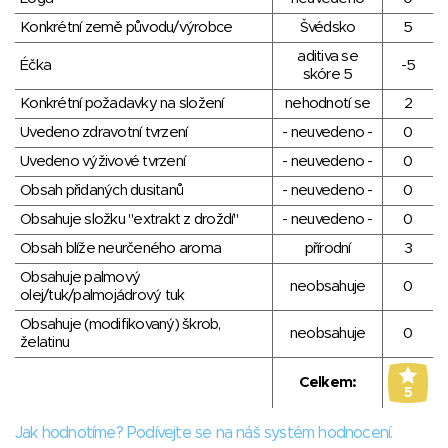
Konkrétní země původu/výrobce
Švédsko
5
aditiva se
Éčka
-5
skóre 5
Konkrétní požadavky na složení
nehodnotí se
2
Uvedeno zdravotní tvrzení
- neuvedeno -
0
Uvedeno výživové tvrzení
- neuvedeno -
0
Obsah přidaných dusitanů
- neuvedeno -
0
Obsahuje složku "extrakt z droždí"
- neuvedeno -
0
Obsah blíže neurčeného aroma
přírodní
3
Obsahuje palmový
neobsahuje
0
olej/tuk/palmojádrový tuk
Obsahuje (modifikovaný) škrob,
neobsahuje
0
želatinu
Celkem:
5
Jak hodnotíme? Podívejte se na náš systém hodnocení.