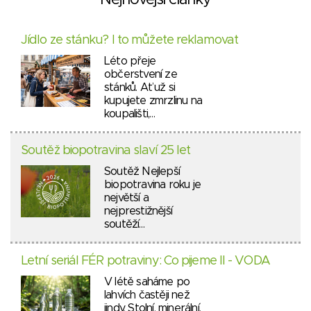
Jídlo ze stánku? I to můžete reklamovat
Léto přeje
občerstvení ze
stánků. Ať už si
kupujete zmrzlinu na
koupališti,…
Soutěž biopotravina slaví 25 let
Soutěž Nejlepší
biopotravina roku je
největší a
nejprestižnější
soutěží…
Letní seriál FÉR potraviny: Co pijeme II - VODA
V létě saháme po
lahvích častěji než
jindy. Stolní, minerální,