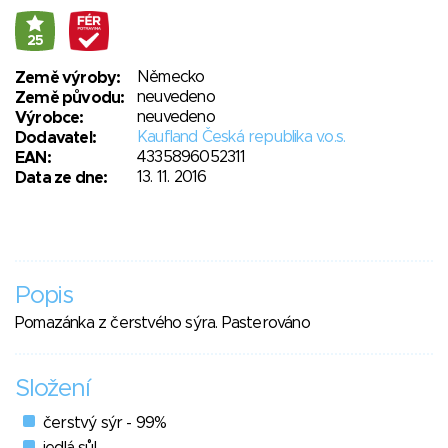
25
Německo
Země výroby:
neuvedeno
Země původu:
neuvedeno
Výrobce:
Kaufland Česká republika v.o.s.
Dodavatel:
4335896052311
EAN:
13. 11. 2016
Data ze dne:
Popis
Pomazánka z čerstvého sýra. Pasterováno
Složení
čerstvý sýr - 99%
jedlá sůl