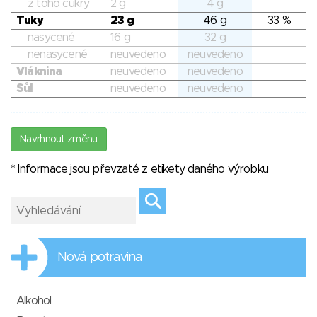
z toho cukry
2 g
4 g
Tuky
23 g
46 g
33 %
nasycené
16 g
32 g
nenasycené
neuvedeno
neuvedeno
Vláknina
neuvedeno
neuvedeno
Sůl
neuvedeno
neuvedeno
Navrhnout změnu
* Informace jsou převzaté z etikety daného výrobku
Nová potravina
Alkohol