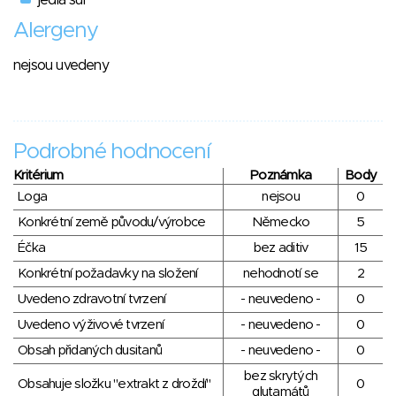
Alergeny
nejsou uvedeny
Podrobné hodnocení
Kritérium
Poznámka
Body
Loga
nejsou
0
Konkrétní země původu/výrobce
Německo
5
Éčka
bez aditiv
15
Konkrétní požadavky na složení
nehodnotí se
2
Uvedeno zdravotní tvrzení
- neuvedeno -
0
Uvedeno výživové tvrzení
- neuvedeno -
0
Obsah přidaných dusitanů
- neuvedeno -
0
bez skrytých
Obsahuje složku "extrakt z droždí"
0
glutamátů