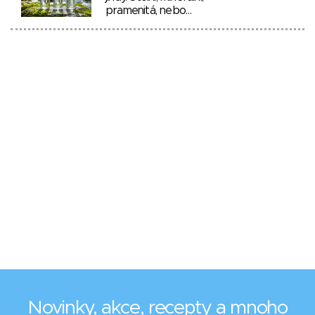
pramenitá, nebo…
Novinky, akce, recepty a mnoho