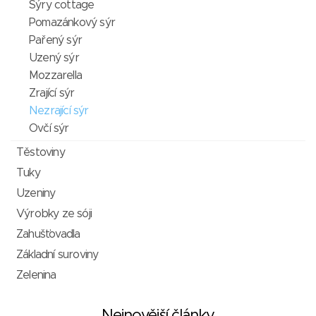
Sýry cottage
Pomazánkový sýr
Pařený sýr
Uzený sýr
Mozzarella
Zrající sýr
Nezrající sýr
Ovčí sýr
Těstoviny
Tuky
Uzeniny
Výrobky ze sóji
Zahušťovadla
Základní suroviny
Zelenina
Nejnovější články