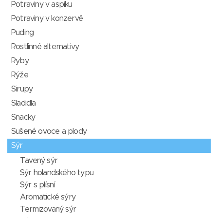
Potraviny v aspiku
Potraviny v konzervě
Puding
Rostlinné alternativy
Ryby
Rýže
Sirupy
Sladidla
Snacky
Sušené ovoce a plody
Sýr
Tavený sýr
Sýr holandského typu
Sýr s plísní
Aromatické sýry
Termizovaný sýr