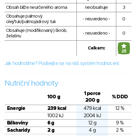
Obsah blíže neurčeného aroma
neobsahuje
3
Obsahuje palmový
- neuvedeno -
0
olej/tuk/palmojádrový tuk
Obsahuje (modifikovaný) škrob,
- neuvedeno -
0
želatinu
Celkem:
25
Jak hodnotíme? Podívejte se na náš systém hodnocení.
Nutriční hodnoty
1 porce
100 g
% DDD
200 g
Energie
239 kcal
479 kcal
12 %
1002 kJ
2004 kJ
Bílkoviny
6 g
12 g
9 %
Sacharidy
2 g
4 g
2 %