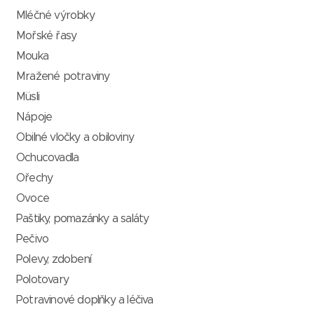
Mléčné výrobky
Mořské řasy
Mouka
Mražené potraviny
Müsli
Nápoje
Obilné vločky a obiloviny
Ochucovadla
Ořechy
Ovoce
Paštiky, pomazánky a saláty
Pečivo
Polevy, zdobení
Polotovary
Potravinové doplňky a léčiva