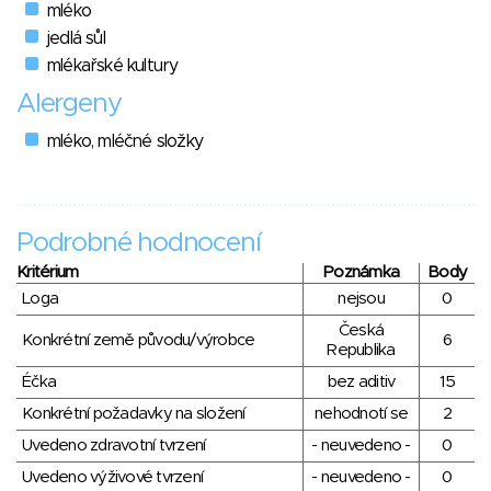
mléko
jedlá sůl
mlékařské kultury
Alergeny
mléko, mléčné složky
Podrobné hodnocení
Kritérium
Poznámka
Body
Loga
nejsou
0
Česká
Konkrétní země původu/výrobce
6
Republika
Éčka
bez aditiv
15
Konkrétní požadavky na složení
nehodnotí se
2
Uvedeno zdravotní tvrzení
- neuvedeno -
0
Uvedeno výživové tvrzení
- neuvedeno -
0