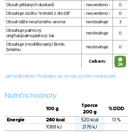
Obsah přidaných dusitanů
- neuvedeno -
0
Obsahuje složku "extrakt z droždí"
- neuvedeno -
0
Obsah blíže neurčeného aroma
neobsahuje
3
Obsahuje palmový
neobsahuje
0
olej/tuk/palmojádrový tuk
Obsahuje (modifikovaný) škrob,
neobsahuje
0
želatinu
Celkem:
26
Jak hodnotíme? Podívejte se na náš systém hodnocení.
Nutriční hodnoty
1 porce
100 g
% DDD
200 g
Energie
260 kcal
520 kcal
13 %
1088 kJ
2176 kJ