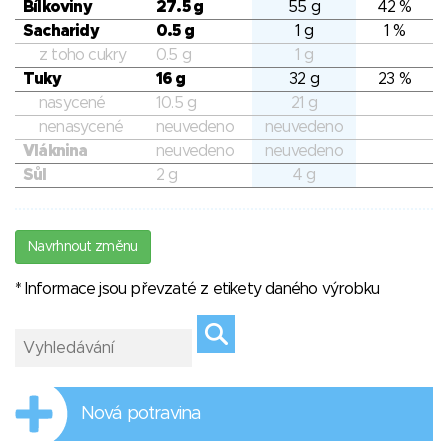
Bílkoviny
27.5 g
55 g
42 %
Sacharidy
0.5 g
1 g
1 %
z toho cukry
0.5 g
1 g
Tuky
16 g
32 g
23 %
nasycené
10.5 g
21 g
nenasycené
neuvedeno
neuvedeno
Vláknina
neuvedeno
neuvedeno
Sůl
2 g
4 g
Navrhnout změnu
* Informace jsou převzaté z etikety daného výrobku
Nová potravina