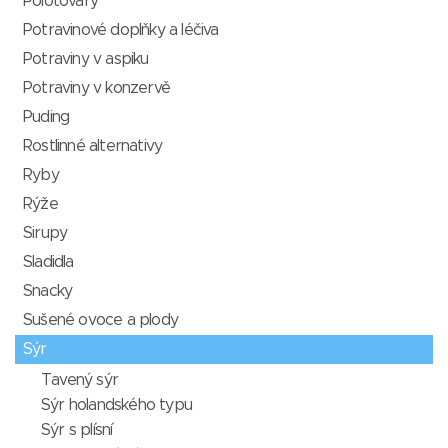
Polotovary
Potravinové doplňky a léčiva
Potraviny v aspiku
Potraviny v konzervě
Puding
Rostlinné alternativy
Ryby
Rýže
Sirupy
Sladidla
Snacky
Sušené ovoce a plody
Sýr
Tavený sýr
Sýr holandského typu
Sýr s plísní