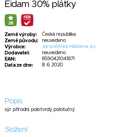
Eidam 30% plátky
26
Česká republika
Země výroby:
neuvedeno
Země původu:
Jaroměřická mlékárna, a.s.,
Výrobce:
neuvedeno
Dodavatel:
8590421041871
EAN:
8. 6. 2020
Data ze dne:
Popis
sýr přírodní, polotvrdý, polotučný
Složení