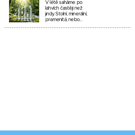
V létě saháme po
lahvích častěji než
jindy. Stolní, minerální,
pramenitá, nebo…