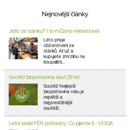
Nejnovější články
Jídlo ze stánku? I to můžete reklamovat
Léto přeje
občerstvení ze
stánků. Ať už si
kupujete zmrzlinu na
koupališti,…
Soutěž biopotravina slaví 25 let
Soutěž Nejlepší
biopotravina roku je
největší a
nejprestižnější
soutěží…
Letní seriál FÉR potraviny: Co pijeme II - VODA