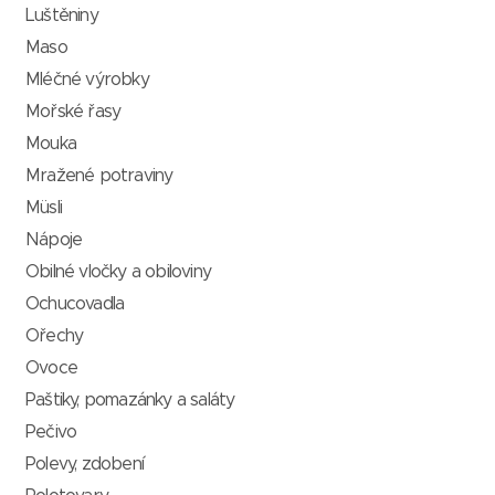
Luštěniny
Maso
Mléčné výrobky
Mořské řasy
Mouka
Mražené potraviny
Müsli
Nápoje
Obilné vločky a obiloviny
Ochucovadla
Ořechy
Ovoce
Paštiky, pomazánky a saláty
Pečivo
Polevy, zdobení