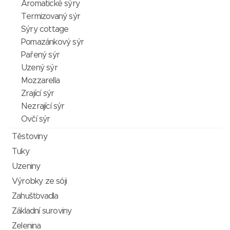
Aromatické sýry
Termizovaný sýr
Sýry cottage
Pomazánkový sýr
Pařený sýr
Uzený sýr
Mozzarella
Zrající sýr
Nezrající sýr
Ovčí sýr
Těstoviny
Tuky
Uzeniny
Výrobky ze sóji
Zahušťovadla
Základní suroviny
Zelenina