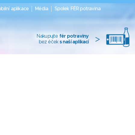
bilní aplikace
Média
Spolek FÉR potravina
Nakupujte
fér potraviny
>
bez éček
s naší aplikací