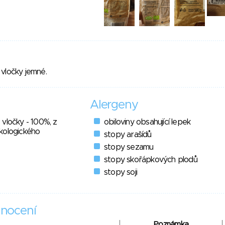
vločky jemné.
Alergeny
vločky - 100%, z
obiloviny obsahující lepek
kologického
stopy arašídů
stopy sezamu
stopy skořápkových plodů
stopy soji
nocení
Poznámka