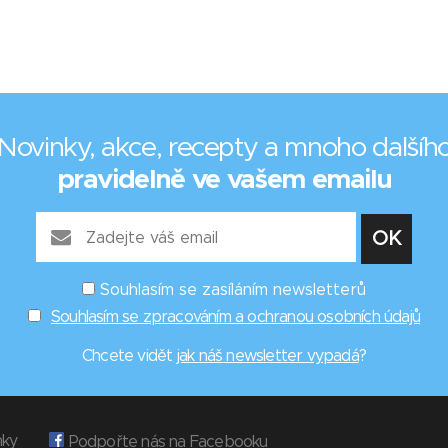
Novinky, akce, recepty a mnoho dalšíh
pravidelně ve vašem emailu
Souhlasím se zasíláním newsletterů
Souhlasím se zpracováním a ochranou osobních údajů
Chcete vidět
jak náš newsletter vypadá
?
nky
Podpořte nás na Facebooku