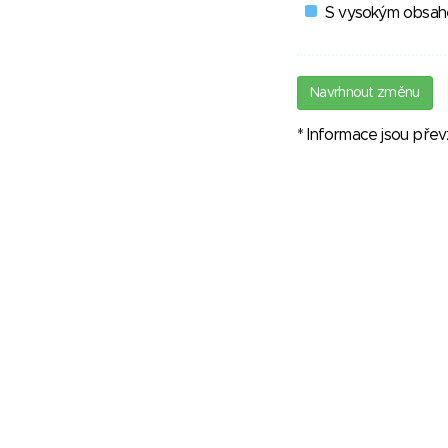
S vysokým obsahe
Navrhnout změnu
* Informace jsou pře