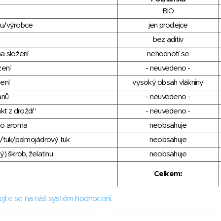
BIO
du/výrobce
jen prodejce
bez aditiv
a složení
nehodnotí se
zení
- neuvedeno -
ení
vysoký obsah vlákniny
anů
- neuvedeno -
kt z droždí"
- neuvedeno -
ho aroma
neobsahuje
/tuk/palmojádrový tuk
neobsahuje
) škrob, želatinu
neobsahuje
Celkem:
ejte se na náš systém hodnocení.