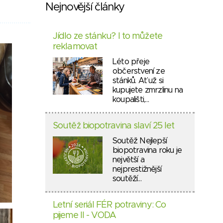
Nejnovější články
Jídlo ze stánku? I to můžete
reklamovat
Léto přeje
občerstvení ze
stánků. Ať už si
kupujete zmrzlinu na
koupališti,…
Soutěž biopotravina slaví 25 let
Soutěž Nejlepší
biopotravina roku je
největší a
nejprestižnější
soutěží…
Letní seriál FÉR potraviny: Co
pijeme II - VODA