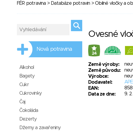
FÉR potravina
>
Databáze potravin
>
Obilné vločky a obi
Ovesné vlo
Nová potravina
24
neu
Země výroby:
Alkohol
neu
Země původu:
Bagety
neu
Výrobce:
APEK
Dodavatel:
Cukr
858
EAN:
Cukrovinky
9. 2
Data ze dne:
Čaj
Čokoláda
Dezerty
Džemy a zavařeniny