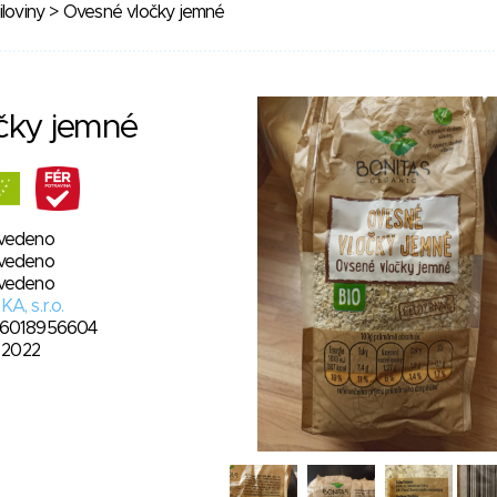
loviny
> Ovesné vločky jemné
čky jemné
vedeno
vedeno
vedeno
A, s.r.o.
6018956604
. 2022