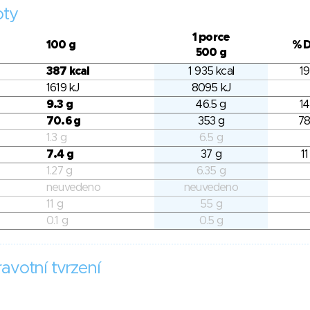
oty
1 porce
100 g
% 
500 g
387 kcal
1 935 kcal
19
1619 kJ
8095 kJ
9.3 g
46.5 g
14
70.6 g
353 g
78
1.3 g
6.5 g
7.4 g
37 g
11
1.27 g
6.35 g
neuvedeno
neuvedeno
11 g
55 g
0.1 g
0.5 g
avotní tvrzení