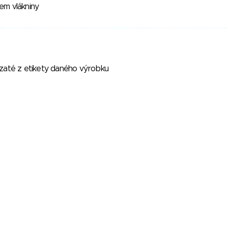
m vlákniny
vzaté z etikety daného výrobku