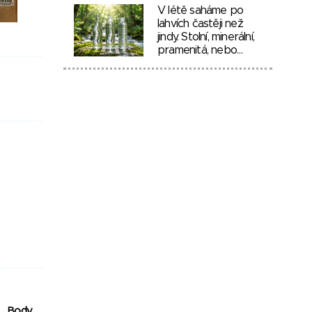
V létě saháme po
lahvích častěji než
jindy. Stolní, minerální,
pramenitá, nebo…
Body