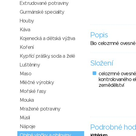
Extrudované potraviny
Gurmánské speciality
Houby
Káva
Popis
Kojenecká a dětská výživa
Bio celozrnné ovesné 
Koření
Kypřící prášky, soda a želé
Složení
Luštěniny
Maso
celozrnné ovesné 
kontrolovaného e
Mléčné výrobky
zemědělství
Mořské řasy
Mouka
Mražené potraviny
Müsli
Podrobné hod
Nápoje
Obilné vločky a obiloviny
Kritérium