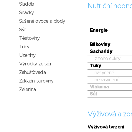
Sladidla
Nutriční hodn
Snacky
Sušené ovoce a plody
Sýr
Energie
Těstoviny
Bílkoviny
Tuky
Sacharidy
Uzeniny
z toho cukry
Výrobky ze sóji
Tuky
Zahušťovadla
nasycené
nenasycené
Základní suroviny
Vláknina
Zelenina
Sůl
Výživová a zdr
Výživová tvrzení