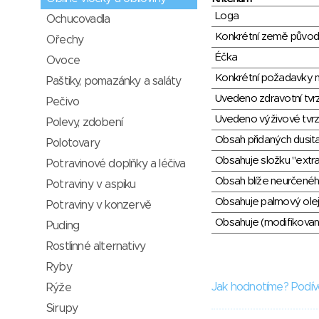
Loga
Ochucovadla
Konkrétní země půvo
Ořechy
Éčka
Ovoce
Konkrétní požadavky n
Paštiky, pomazánky a saláty
Uvedeno zdravotní tvr
Pečivo
Uvedeno výživové tvrz
Polevy, zdobení
Obsah přidaných dusit
Polotovary
Obsahuje složku "extra
Potravinové doplňky a léčiva
Obsah blíže neurčené
Potraviny v aspiku
Obsahuje palmový olej
Potraviny v konzervě
Obsahuje (modifikovaný
Puding
Rostlinné alternativy
Ryby
Jak hodnotíme? Podív
Rýže
Sirupy