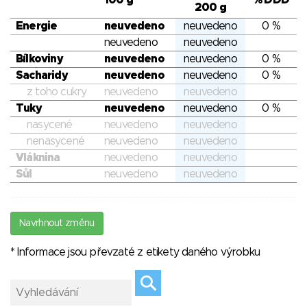
100 g
% DDD
200 g
Energie
neuvedeno
neuvedeno
0 %
neuvedeno
neuvedeno
Bílkoviny
neuvedeno
neuvedeno
0 %
Sacharidy
neuvedeno
neuvedeno
0 %
z toho cukry
neuvedeno
neuvedeno
Tuky
neuvedeno
neuvedeno
0 %
nasycené
neuvedeno
neuvedeno
nenasycené
neuvedeno
neuvedeno
Vláknina
neuvedeno
neuvedeno
Sůl
neuvedeno
neuvedeno
Navrhnout změnu
* Informace jsou převzaté z etikety daného výrobku