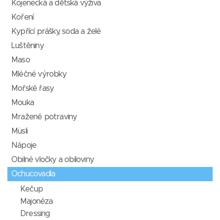
Kojenecká a dětská výživa
Koření
Kypřící prášky, soda a želé
Luštěniny
Maso
Mléčné výrobky
Mořské řasy
Mouka
Mražené potraviny
Müsli
Nápoje
Obilné vločky a obiloviny
Ochucovadla
Kečup
Majonéza
Dressing