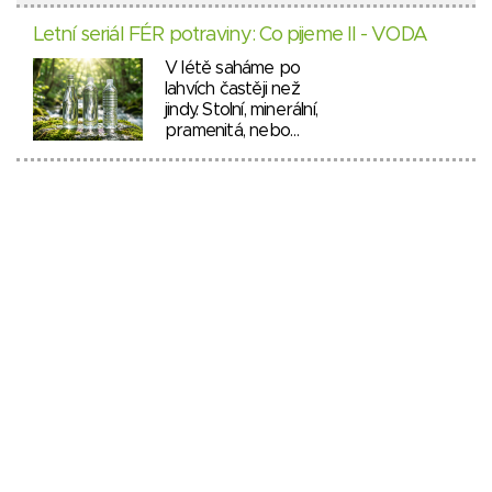
Letní seriál FÉR potraviny: Co pijeme II - VODA
V létě saháme po
lahvích častěji než
jindy. Stolní, minerální,
pramenitá, nebo…