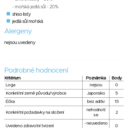
- mořská jedlá sůl - 20%
shiso listy
jedlá sůl mořská
Alergeny
nejsou uvedeny
Podrobné hodnocení
Kritérium
Poznámka
Body
Loga
nejsou
0
Konkrétní země původu/výrobce
Japonsko
5
Éčka
bez aditiv
15
nehodnotí
Konkrétní požadavky na složení
2
se
- neuvedeno
Uvedeno zdravotní tvrzení
0