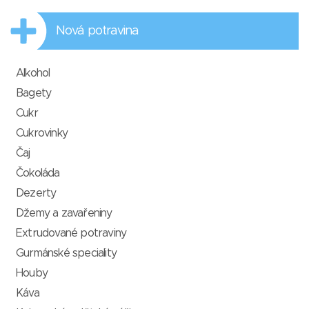
Nová potravina
Alkohol
Bagety
Cukr
Cukrovinky
Čaj
Čokoláda
Dezerty
Džemy a zavařeniny
Extrudované potraviny
Gurmánské speciality
Houby
Káva