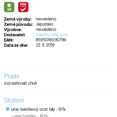
25
neuvedeno
Země výroby:
Japonsko
Země původu:
neuvedeno
Výrobce:
Country Life, s.r.o.
Dodavatel:
8595016590796
EAN:
23. 9. 2019
Data ze dne:
Popis
zvýrazňovač chuti
Složení
ume švestkový ocet bílý - 61%
- ume švestky - 80%