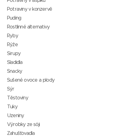
Potraviny v aspiku
Potraviny v konzervě
Puding
Rostlinné alternativy
Ryby
Rýže
Sirupy
Sladidla
Snacky
Sušené ovoce a plody
Sýr
Těstoviny
Tuky
Uzeniny
Výrobky ze sóji
Zahušťovadla