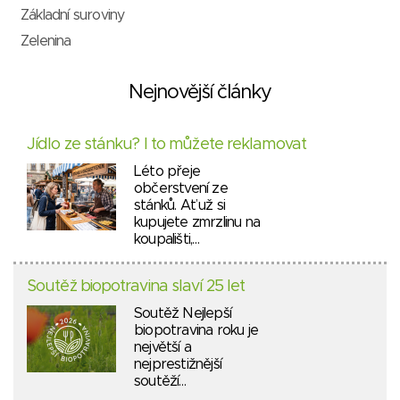
Základní suroviny
Zelenina
Nejnovější články
Jídlo ze stánku? I to můžete reklamovat
Léto přeje
občerstvení ze
stánků. Ať už si
kupujete zmrzlinu na
koupališti,…
Soutěž biopotravina slaví 25 let
Soutěž Nejlepší
biopotravina roku je
největší a
nejprestižnější
soutěží…