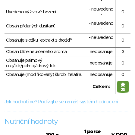
-
- neuvedeno
Uvedeno výživové tvrzení
0
-
- neuvedeno
Obsah přidaných dusitanů
0
-
- neuvedeno
Obsahuje složku "extrakt z droždí"
0
-
Obsah blíže neurčeného aroma
neobsahuje
3
Obsahuje palmový
neobsahuje
0
olej/tuk/palmojádrový tuk
Obsahuje (modifikovaný) škrob, želatinu
neobsahuje
0
Celkem:
25
Jak hodnotíme? Podívejte se na náš systém hodnocení.
Nutriční hodnoty
1 porce