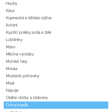
Houby
Káva
Kojenecká a dětská výživa
Koření
Kypřící prášky, soda a želé
Luštěniny
Maso
Mléčné výrobky
Mořské řasy
Mouka
Mražené potraviny
Müsli
Nápoje
Obilné vločky a obiloviny
Ochucovadla