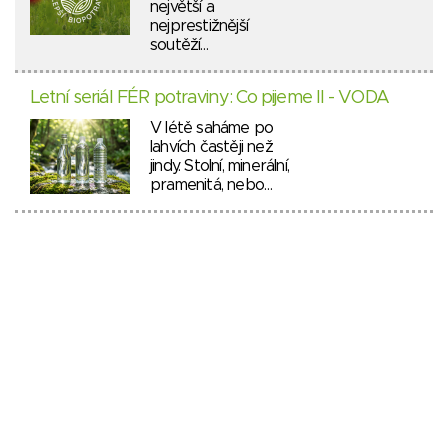
největší a
nejprestižnější
soutěží…
Letní seriál FÉR potraviny: Co pijeme II - VODA
V létě saháme po
lahvích častěji než
jindy. Stolní, minerální,
pramenitá, nebo…