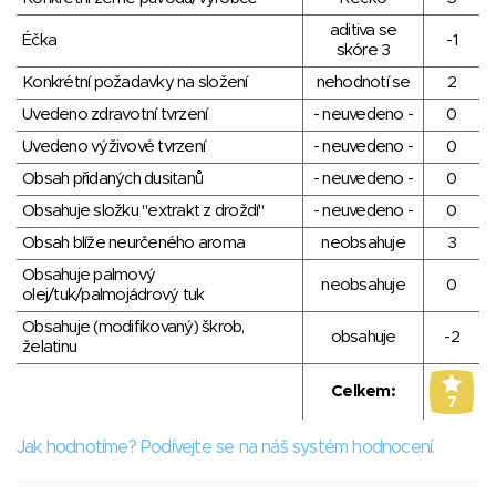
aditiva se
Éčka
-1
skóre 3
Konkrétní požadavky na složení
nehodnotí se
2
Uvedeno zdravotní tvrzení
- neuvedeno -
0
Uvedeno výživové tvrzení
- neuvedeno -
0
Obsah přidaných dusitanů
- neuvedeno -
0
Obsahuje složku "extrakt z droždí"
- neuvedeno -
0
Obsah blíže neurčeného aroma
neobsahuje
3
Obsahuje palmový
neobsahuje
0
olej/tuk/palmojádrový tuk
Obsahuje (modifikovaný) škrob,
obsahuje
-2
želatinu
Celkem:
7
Jak hodnotíme? Podívejte se na náš systém hodnocení.