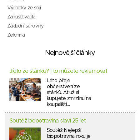
Výrobky ze sóji
Zahušťovadla
Základní suroviny
Zelenina
Nejnovější články
Jídlo ze stánku? I to můžete reklamovat
Léto přeje
občerstvení ze
stánků. Ať už si
kupujete zmrzlinu na
koupališti,…
Soutěž biopotravina slaví 25 let
Soutěž Nejlepší
biopotravina roku je