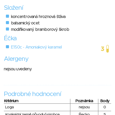
Složení
koncentrovaná hroznová šťáva
balsamický ocet
modifikovaný bramborový škrob
Éčka
E150c - Amoniakový karamel
Alergeny
nejsou uvedeny
Podrobné hodnocení
Kritérium
Poznámka
Body
Loga
nejsou
0
Konkrétní země původu/výrobce
Řecko
5