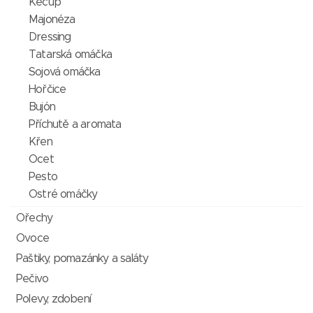
Kečup
Majonéza
Dressing
Tatarská omáčka
Sojová omáčka
Hořčice
Bujón
Příchutě a aromata
Křen
Ocet
Pesto
Ostré omáčky
Ořechy
Ovoce
Paštiky, pomazánky a saláty
Pečivo
Polevy, zdobení