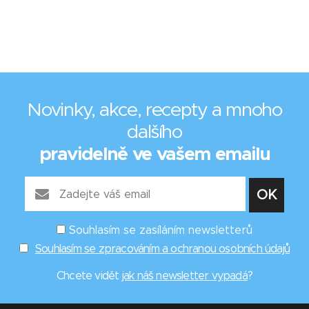
Novinky, akce, recepty a mnoho
dalšího
pravidelně ve vašem emailu
Souhlasím se zasíláním newsletterů
Souhlasím se zpracováním a ochranou osobních údajů
Chcete vidět
jak náš newsletter vypadá
?