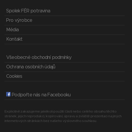
Spolek FÉR potravina
Pro výrobce
Média
Kontakt
Všeobecné obchodní podmínky
Ochrana osobních údajů
Cookies
Podpořte nás na Facebooku
Explicitně zakazujeme jakékoli použití části nebo celého obsahu těchto
stránek, jejich reprodukci, kopírování, úpravu a zvláště prezentaci na jiných
internetových stránkách bez našeho výslovného souhlasu.