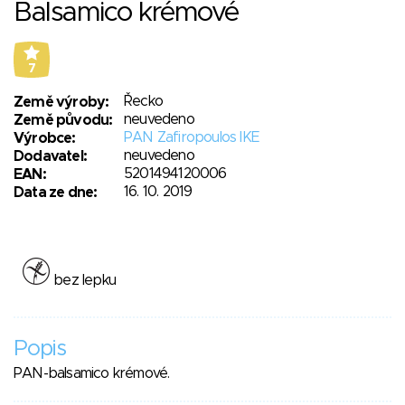
Balsamico krémové
7
Řecko
Země výroby:
neuvedeno
Země původu:
PAN Zafiropoulos IKE
Výrobce:
neuvedeno
Dodavatel:
5201494120006
EAN:
16. 10. 2019
Data ze dne:
bez lepku
Popis
PAN-balsamico krémové.