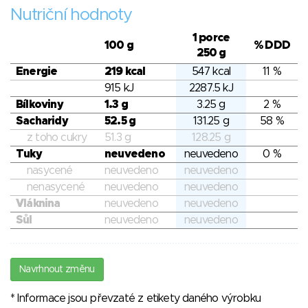
Nutriční hodnoty
1 porce
100 g
% DDD
250 g
Energie
219 kcal
547 kcal
11 %
915 kJ
2287.5 kJ
Bílkoviny
1.3 g
3.25 g
2 %
Sacharidy
52.5 g
131.25 g
58 %
z toho cukry
51.3 g
128.25 g
Tuky
neuvedeno
neuvedeno
0 %
nasycené
neuvedeno
neuvedeno
nenasycené
neuvedeno
neuvedeno
Vláknina
neuvedeno
neuvedeno
Sůl
neuvedeno
neuvedeno
Navrhnout změnu
* Informace jsou převzaté z etikety daného výrobku