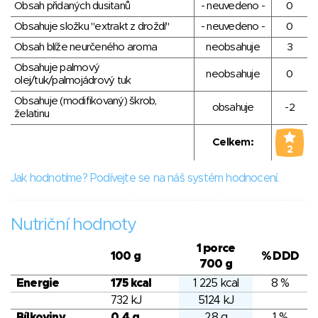
Obsah přidaných dusitanů
- neuvedeno -
0
Obsahuje složku "extrakt z droždí"
- neuvedeno -
0
Obsah blíže neurčeného aroma
neobsahuje
3
Obsahuje palmový
neobsahuje
0
olej/tuk/palmojádrový tuk
Obsahuje (modifikovaný) škrob,
obsahuje
-2
želatinu
Celkem:
2
Jak hodnotíme? Podívejte se na náš systém hodnocení.
Nutriční hodnoty
1 porce
100 g
% DDD
700 g
Energie
175 kcal
1 225 kcal
8 %
732 kJ
5124 kJ
Bílkoviny
0.4 g
2.8 g
1 %