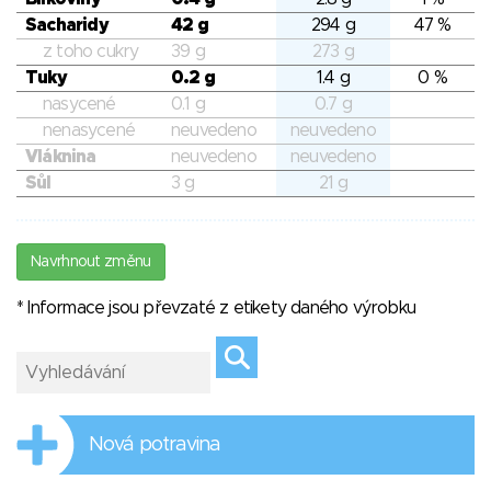
Sacharidy
42 g
294 g
47 %
z toho cukry
39 g
273 g
Tuky
0.2 g
1.4 g
0 %
nasycené
0.1 g
0.7 g
nenasycené
neuvedeno
neuvedeno
Vláknina
neuvedeno
neuvedeno
Sůl
3 g
21 g
Navrhnout změnu
* Informace jsou převzaté z etikety daného výrobku
Nová potravina