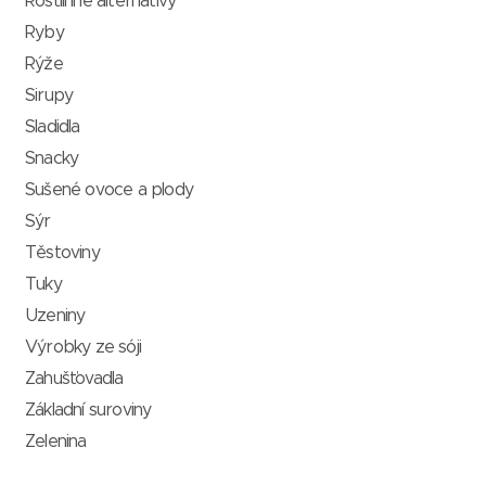
Rostlinné alternativy
Ryby
Rýže
Sirupy
Sladidla
Snacky
Sušené ovoce a plody
Sýr
Těstoviny
Tuky
Uzeniny
Výrobky ze sóji
Zahušťovadla
Základní suroviny
Zelenina