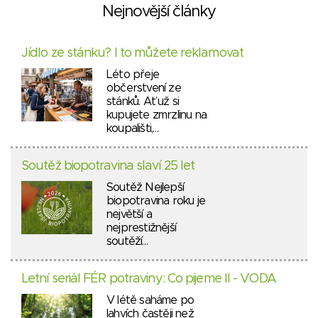
Nejnovější články
Jídlo ze stánku? I to můžete reklamovat
Léto přeje
občerstvení ze
stánků. Ať už si
kupujete zmrzlinu na
koupališti,…
Soutěž biopotravina slaví 25 let
Soutěž Nejlepší
biopotravina roku je
největší a
nejprestižnější
soutěží…
Letní seriál FÉR potraviny: Co pijeme II - VODA
V létě saháme po
lahvích častěji než