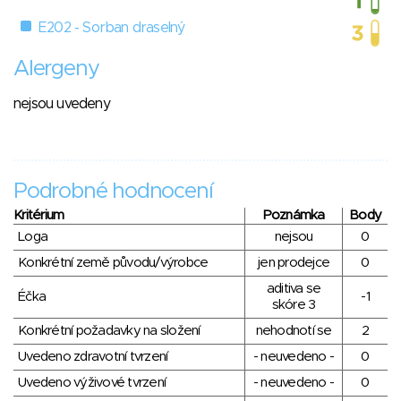
E202 - Sorban draselný
Alergeny
nejsou uvedeny
Podrobné hodnocení
Kritérium
Poznámka
Body
Loga
nejsou
0
Konkrétní země původu/výrobce
jen prodejce
0
aditiva se
Éčka
-1
skóre 3
Konkrétní požadavky na složení
nehodnotí se
2
Uvedeno zdravotní tvrzení
- neuvedeno -
0
Uvedeno výživové tvrzení
- neuvedeno -
0