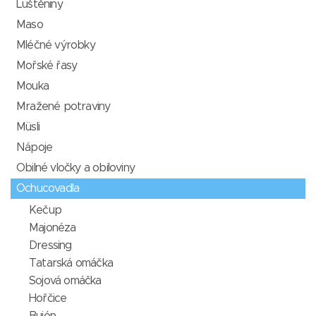
Luštěniny
Maso
Mléčné výrobky
Mořské řasy
Mouka
Mražené potraviny
Müsli
Nápoje
Obilné vločky a obiloviny
Ochucovadla
Kečup
Majonéza
Dressing
Tatarská omáčka
Sojová omáčka
Hořčice