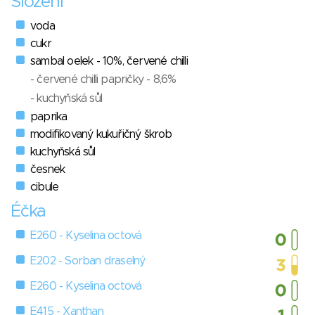
Složení
voda
cukr
sambal oelek - 10%, červené chilli
- červené chilli papričky - 8,6%
- kuchyňská sůl
paprika
modifikovaný kukuřičný škrob
kuchyňská sůl
česnek
cibule
Éčka
E260 - Kyselina octová
E202 - Sorban draselný
E260 - Kyselina octová
E415 - Xanthan