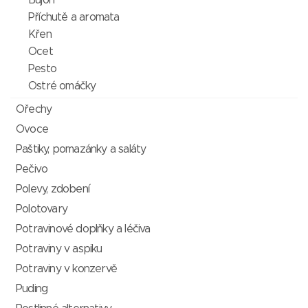
Bujón
Příchutě a aromata
Křen
Ocet
Pesto
Ostré omáčky
Ořechy
Ovoce
Paštiky, pomazánky a saláty
Pečivo
Polevy, zdobení
Polotovary
Potravinové doplňky a léčiva
Potraviny v aspiku
Potraviny v konzervě
Puding