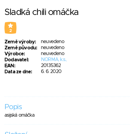
Sladká chili omáčka
2
neuvedeno
Země výroby:
neuvedeno
Země původu:
neuvedeno
Výrobce:
NORMA, k.s.,
Dodavatel:
20135362
EAN:
6. 6. 2020
Data ze dne:
Popis
asijská omáčka