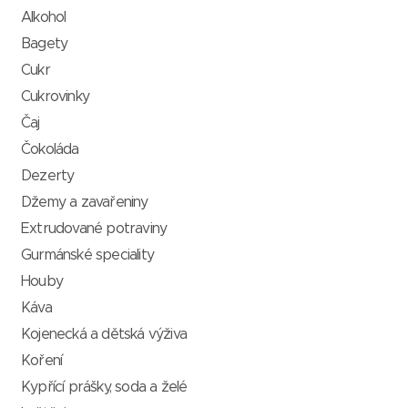
Alkohol
Bagety
Cukr
Cukrovinky
Čaj
Čokoláda
Dezerty
Džemy a zavařeniny
Extrudované potraviny
Gurmánské speciality
Houby
Káva
Kojenecká a dětská výživa
Koření
Kypřící prášky, soda a želé