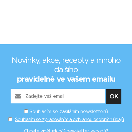
Novinky, akce, recepty a mnoho
dalšího
pravidelně ve vašem emailu
Souhlasím se zasíláním newsletterů
Souhlasím se zpracováním a ochranou osobních údajů
Chcete vidět
jak náš newsletter vypadá
?