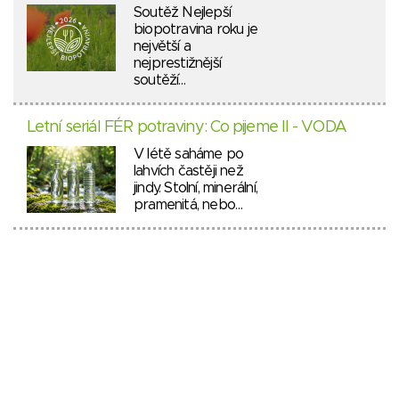
Soutěž Nejlepší
biopotravina roku je
největší a
nejprestižnější
soutěží…
Letní seriál FÉR potraviny: Co pijeme II - VODA
V létě saháme po
lahvích častěji než
jindy. Stolní, minerální,
pramenitá, nebo…