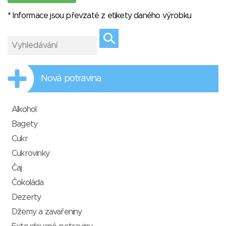
* Informace jsou převzaté z etikety daného výrobku
Nová potravina
Alkohol
Bagety
Cukr
Cukrovinky
Čaj
Čokoláda
Dezerty
Džemy a zavařeniny