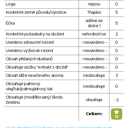
Loga
nejsou
0
Konkrétní země původu/výrobce
Thajsko
5
aditiva se
Éčka
5
skóre 1
Konkrétní požadavky na složení
nehodnotí se
2
Uvedeno zdravotní tvrzení
- neuvedeno -
0
Uvedeno výživové tvrzení
- neuvedeno -
0
Obsah přidaných dusitanů
- neuvedeno -
0
Obsahuje složku "extrakt z droždí"
- neuvedeno -
0
Obsah blíže neurčeného aroma
neobsahuje
3
Obsahuje palmový
neobsahuje
0
olej/tuk/palmojádrový tuk
Obsahuje (modifikovaný) škrob,
obsahuje
-2
želatinu
Celkem:
13