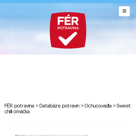
FÉR potravina
>
Databáze potravin
>
Ochucovadla
> Sweet
chilli omáčka