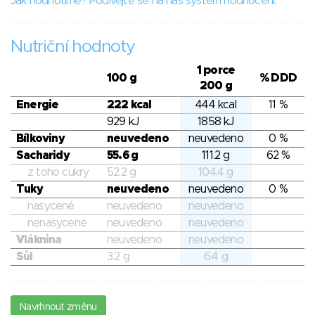
Jak hodnotíme? Podívejte se na náš systém hodnocení.
Nutriční hodnoty
1 porce
100 g
% DDD
200 g
Energie
222 kcal
444 kcal
11 %
929 kJ
1858 kJ
Bílkoviny
neuvedeno
neuvedeno
0 %
Sacharidy
55.6 g
111.2 g
62 %
z toho cukry
52.2 g
104.4 g
Tuky
neuvedeno
neuvedeno
0 %
nasycené
neuvedeno
neuvedeno
nenasycené
neuvedeno
neuvedeno
Vláknina
neuvedeno
neuvedeno
Sůl
3.2 g
6.4 g
Navrhnout změnu