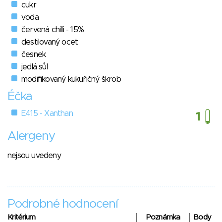
cukr
voda
červená chilli - 15%
destilovaný ocet
česnek
jedlá sůl
modifikovaný kukuřičný škrob
Éčka
E415 - Xanthan
Alergeny
nejsou uvedeny
Podrobné hodnocení
Kritérium
Poznámka
Body