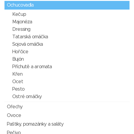
Ochucovadla
Kečup
Majonéza
Dressing
Tatarská omáčka
Sojová omáčka
Hořčice
Bujón
Příchutě a aromata
Křen
Ocet
Pesto
Ostré omáčky
Ořechy
Ovoce
Paštiky, pomazánky a saláty
Pečivo