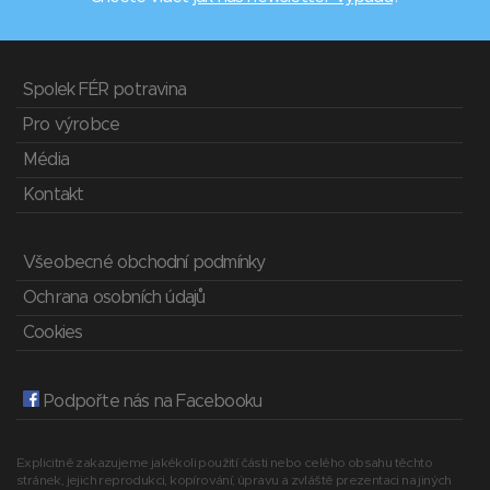
Spolek FÉR potravina
Pro výrobce
Média
Kontakt
Všeobecné obchodní podmínky
Ochrana osobních údajů
Cookies
Podpořte nás na Facebooku
Explicitně zakazujeme jakékoli použití části nebo celého obsahu těchto
stránek, jejich reprodukci, kopírování, úpravu a zvláště prezentaci na jiných