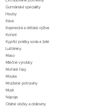
Extrudované potraviny
Gurmánské speciality
Houby
Káva
Kojenecká a dětská výživa
Koření
Kypřící prášky, soda a želé
Luštěniny
Maso
Mléčné výrobky
Mořské řasy
Mouka
Mražené potraviny
Müsli
Nápoje
Obilné vločky a obiloviny