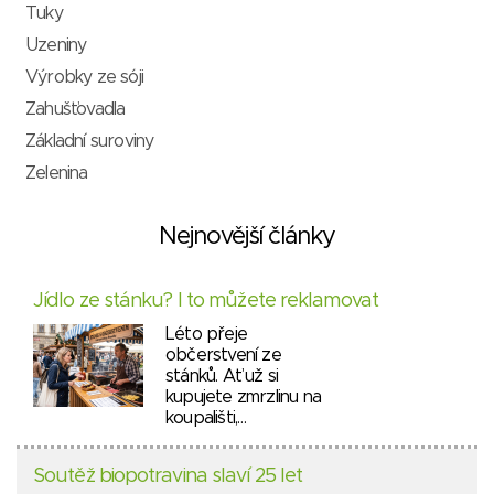
Tuky
Uzeniny
Výrobky ze sóji
Zahušťovadla
Základní suroviny
Zelenina
Nejnovější články
Jídlo ze stánku? I to můžete reklamovat
Léto přeje
občerstvení ze
stánků. Ať už si
kupujete zmrzlinu na
koupališti,…
Soutěž biopotravina slaví 25 let