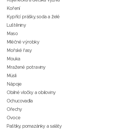
Kojenecká a dětská výživa
Koření
Kypřící prášky, soda a želé
Luštěniny
Maso
Mléčné výrobky
Mořské řasy
Mouka
Mražené potraviny
Müsli
Nápoje
Obilné vločky a obiloviny
Ochucovadla
Ořechy
Ovoce
Paštiky, pomazánky a saláty