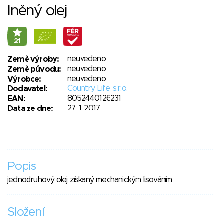
lněný olej
21
neuvedeno
Země výroby:
neuvedeno
Země původu:
neuvedeno
Výrobce:
Country Life, s.r.o.
Dodavatel:
8052440126231
EAN:
27. 1. 2017
Data ze dne:
Popis
jednodruhový olej získaný mechanickým lisováním
Složení