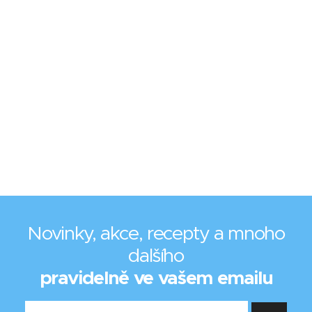
Novinky, akce, recepty a mnoho
dalšího
pravidelně ve vašem emailu