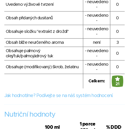
- neuvedeno
Uvedeno výživové tvrzení
0
-
- neuvedeno
Obsah přidaných dusitanů
0
-
- neuvedeno
Obsahuje složku "extrakt z droždí"
0
-
Obsah blíže neurčeného aroma
není
3
Obsahuje palmový
- neuvedeno
0
olej/tuk/palmojádrový tuk
-
- neuvedeno
Obsahuje (modifikovaný) škrob, želatinu
0
-
Celkem:
21
Jak hodnotíme? Podívejte se na náš systém hodnocení.
Nutriční hodnoty
1 porce
100 ml
% DDD