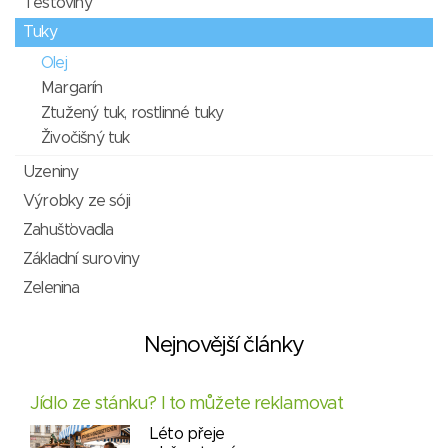
Těstoviny
Tuky
Olej
Margarín
Ztužený tuk, rostlinné tuky
Živočišný tuk
Uzeniny
Výrobky ze sóji
Zahušťovadla
Základní suroviny
Zelenina
Nejnovější články
Jídlo ze stánku? I to můžete reklamovat
Léto přeje