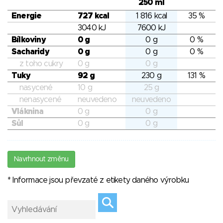
250 ml
Energie
727 kcal
1 816 kcal
35 %
3040 kJ
7600 kJ
Bílkoviny
0 g
0 g
0 %
Sacharidy
0 g
0 g
0 %
z toho cukry
0 g
0 g
Tuky
92 g
230 g
131 %
nasycené
10 g
25 g
nenasycené
neuvedeno
neuvedeno
Vláknina
0 g
0 g
Sůl
0 g
0 g
Navrhnout změnu
* Informace jsou převzaté z etikety daného výrobku