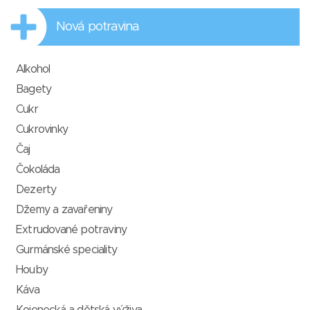
Nová potravina
Alkohol
Bagety
Cukr
Cukrovinky
Čaj
Čokoláda
Dezerty
Džemy a zavařeniny
Extrudované potraviny
Gurmánské speciality
Houby
Káva