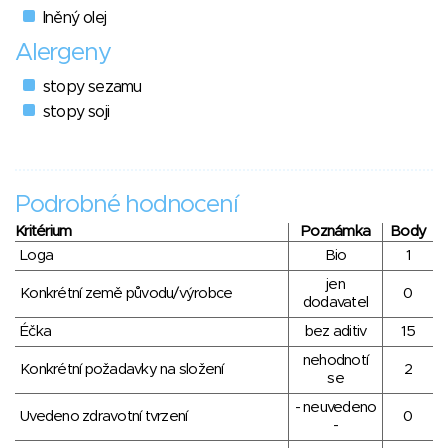
lněný olej
Alergeny
stopy sezamu
stopy soji
Podrobné hodnocení
Kritérium
Poznámka
Body
Loga
Bio
1
jen
Konkrétní země původu/výrobce
0
dodavatel
Éčka
bez aditiv
15
nehodnotí
Konkrétní požadavky na složení
2
se
- neuvedeno
Uvedeno zdravotní tvrzení
0
-