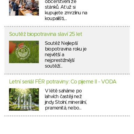
občerstvení ze
stánků. Ať už si
kupujete zmrzlinu na
koupališti,…
Soutěž biopotravina slaví 25 let
Soutěž Nejlepší
biopotravina roku je
největší a
nejprestižnější
soutěží…
Letní seriál FÉR potraviny: Co pijeme II - VODA
V létě saháme po
lahvích častěji než
jindy. Stolní, minerální,
pramenitá, nebo…