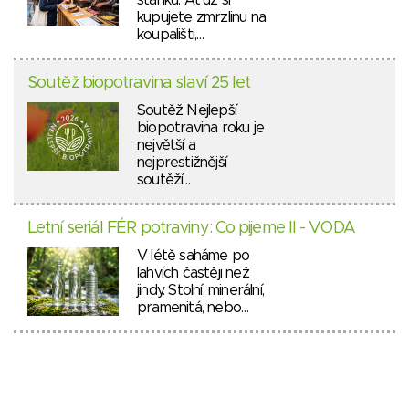
stánků. Ať už si
kupujete zmrzlinu na
koupališti,…
Soutěž biopotravina slaví 25 let
Soutěž Nejlepší
biopotravina roku je
největší a
nejprestižnější
soutěží…
Letní seriál FÉR potraviny: Co pijeme II - VODA
V létě saháme po
lahvích častěji než
jindy. Stolní, minerální,
pramenitá, nebo…