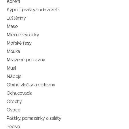
Koření
Kypřící prášky, soda a želé
Luštěniny
Maso
Mléčné výrobky
Mořské řasy
Mouka
Mražené potraviny
Müsli
Nápoje
Obilné vločky a obiloviny
Ochucovadla
Ořechy
Ovoce
Paštiky, pomazánky a saláty
Pečivo