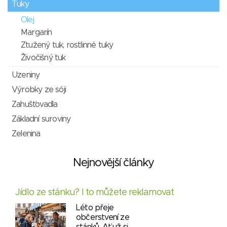
Tuky
Olej
Margarín
Ztužený tuk, rostlinné tuky
Živočišný tuk
Uzeniny
Výrobky ze sóji
Zahušťovadla
Základní suroviny
Zelenina
Nejnovější články
Jídlo ze stánku? I to můžete reklamovat
Léto přeje
občerstvení ze