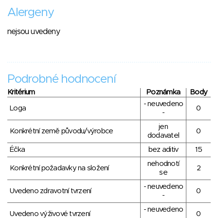
Alergeny
nejsou uvedeny
Podrobné hodnocení
Kritérium
Poznámka
Body
- neuvedeno
Loga
0
-
jen
Konkrétní země původu/výrobce
0
dodavatel
Éčka
bez aditiv
15
nehodnotí
Konkrétní požadavky na složení
2
se
- neuvedeno
Uvedeno zdravotní tvrzení
0
-
- neuvedeno
Uvedeno výživové tvrzení
0