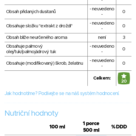
-
- neuvedeno
Obsah přidaných dusitanů
0
-
- neuvedeno
Obsahuje složku "extrakt z droždí"
0
-
Obsah blíže neurčeného aroma
není
3
Obsahuje palmový
- neuvedeno
0
olej/tuk/palmojádrový tuk
-
- neuvedeno
Obsahuje (modifikovaný) škrob, želatinu
0
-
Celkem:
20
Jak hodnotíme? Podívejte se na náš systém hodnocení.
Nutriční hodnoty
1 porce
100 ml
% DDD
500 ml