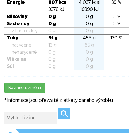
Energie
807 kcal
4 037 kcal
39 %
3378 kJ
16890 kJ
Bílkoviny
0 g
0 g
0 %
Sacharidy
0 g
0 g
0 %
z toho cukry
0 g
0 g
Tuky
91 g
455 g
130 %
nasycené
13 g
65 g
nenasycené
0 g
0 g
Vláknina
0 g
0 g
Sůl
0 g
0 g
Navrhnout změnu
* Informace jsou převzaté z etikety daného výrobku