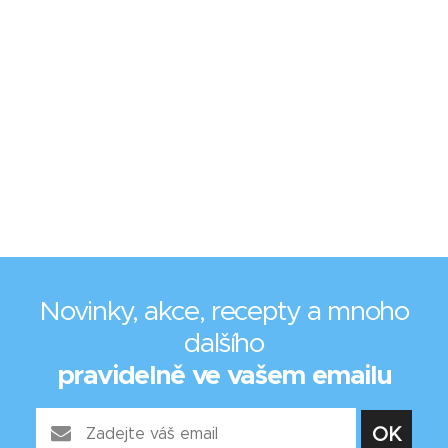
Novinky, akce, recepty a mnoho
dalšího
pravidelně ve vašem emailu