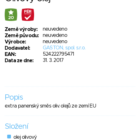
20
neuvedeno
Země výroby:
neuvedeno
Země původu:
neuvedeno
Výrobce:
GASTON, spol. s.r.o.
Dodavatel:
524222795471
EAN:
31. 3. 2017
Data ze dne:
Popis
extra panenský směs oliv. olejů ze zemí EU
Složení
olej olivový