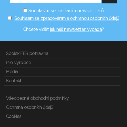
Souhlasím se zasíláním newsletterů
Souhlasím se zpracováním a ochranou osobních údajů
Chcete vidět
jak náš newsletter vypadá
?
Spolek FÉR potravina
Pro výrobce
Média
Kontakt
Všeobecné obchodní podmínky
Ochrana osobních údajů
Cookies