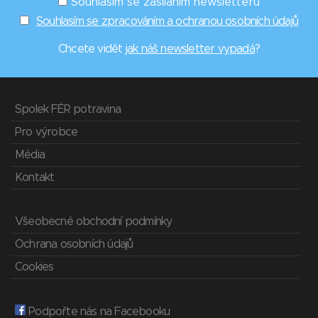
Souhlasím se zasíláním newsletterů
Souhlasím se zpracováním a ochranou osobních údajů
Chcete vidět
jak náš newsletter vypadá
?
Spolek FÉR potravina
Pro výrobce
Média
Kontakt
Všeobecné obchodní podmínky
Ochrana osobních údajů
Cookies
Podpořte nás na Facebooku