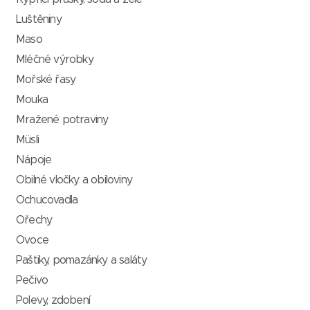
Luštěniny
Maso
Mléčné výrobky
Mořské řasy
Mouka
Mražené potraviny
Müsli
Nápoje
Obilné vločky a obiloviny
Ochucovadla
Ořechy
Ovoce
Paštiky, pomazánky a saláty
Pečivo
Polevy, zdobení