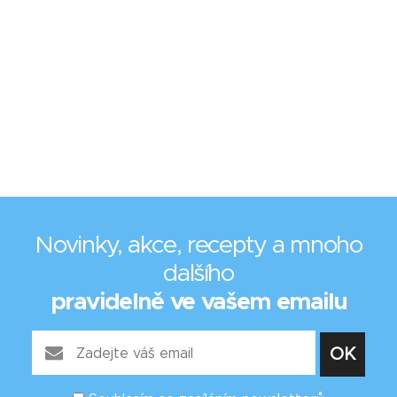
Novinky, akce, recepty a mnoho
dalšího
pravidelně ve vašem emailu