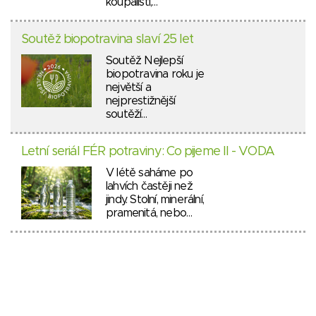
koupališti,…
Soutěž biopotravina slaví 25 let
Soutěž Nejlepší
biopotravina roku je
největší a
nejprestižnější
soutěží…
Letní seriál FÉR potraviny: Co pijeme II - VODA
V létě saháme po
lahvích častěji než
jindy. Stolní, minerální,
pramenitá, nebo…