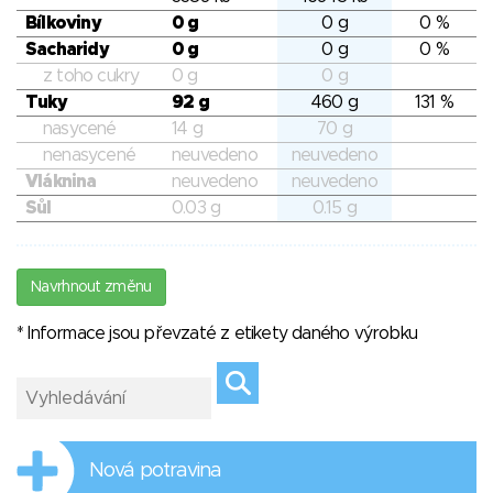
Bílkoviny
0 g
0 g
0 %
Sacharidy
0 g
0 g
0 %
z toho cukry
0 g
0 g
Tuky
92 g
460 g
131 %
nasycené
14 g
70 g
nenasycené
neuvedeno
neuvedeno
Vláknina
neuvedeno
neuvedeno
Sůl
0.03 g
0.15 g
Navrhnout změnu
* Informace jsou převzaté z etikety daného výrobku
Nová potravina