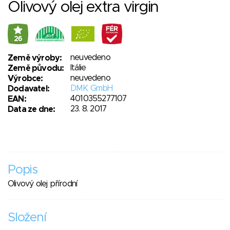
Olivový olej extra virgin
26
neuvedeno
Země výroby:
Itálie
Země původu:
neuvedeno
Výrobce:
DMK GmbH
Dodavatel:
4010355277107
EAN:
23. 8. 2017
Data ze dne:
Popis
Olivový olej přírodní
Složení