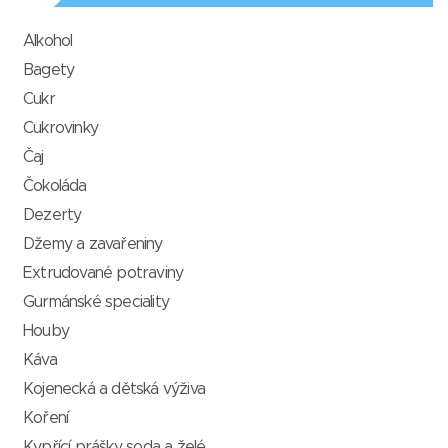
Alkohol
Bagety
Cukr
Cukrovinky
Čaj
Čokoláda
Dezerty
Džemy a zavařeniny
Extrudované potraviny
Gurmánské speciality
Houby
Káva
Kojenecká a dětská výživa
Koření
Kypřící prášky, soda a želé