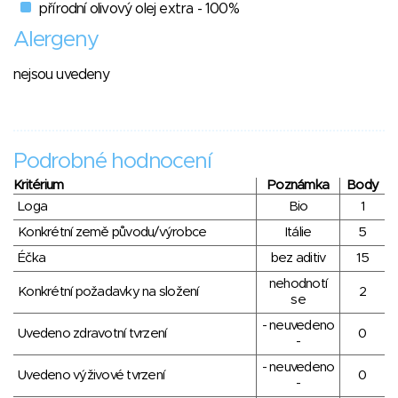
přírodní olivový olej extra - 100%
Alergeny
nejsou uvedeny
Podrobné hodnocení
Kritérium
Poznámka
Body
Loga
Bio
1
Konkrétní země původu/výrobce
Itálie
5
Éčka
bez aditiv
15
nehodnotí
Konkrétní požadavky na složení
2
se
- neuvedeno
Uvedeno zdravotní tvrzení
0
-
- neuvedeno
Uvedeno výživové tvrzení
0
-