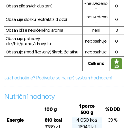
- neuvedeno
Obsah přidaných dusitanů
0
-
- neuvedeno
Obsahuje složku "extrakt z droždí"
0
-
Obsah blíže neurčeného aroma
není
3
Obsahuje palmový
neobsahuje
0
olej/tuk/palmojádrový tuk
Obsahuje (modifikovaný) škrob, želatinu
neobsahuje
0
Celkem:
26
Jak hodnotíme? Podívejte se na náš systém hodnocení.
Nutriční hodnoty
1 porce
100 g
% DDD
500 g
Energie
810 kcal
4 050 kcal
39 %
3389 kJ
16945 kJ