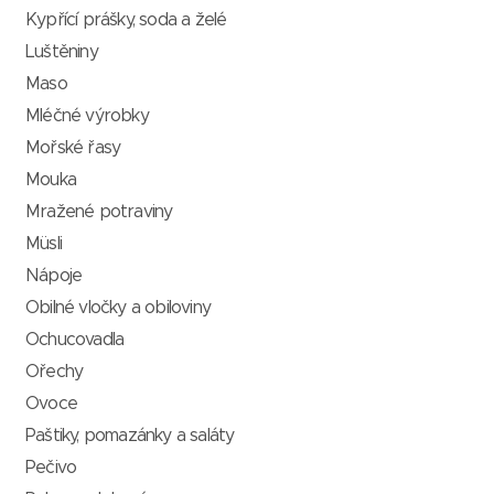
Kypřící prášky, soda a želé
Luštěniny
Maso
Mléčné výrobky
Mořské řasy
Mouka
Mražené potraviny
Müsli
Nápoje
Obilné vločky a obiloviny
Ochucovadla
Ořechy
Ovoce
Paštiky, pomazánky a saláty
Pečivo