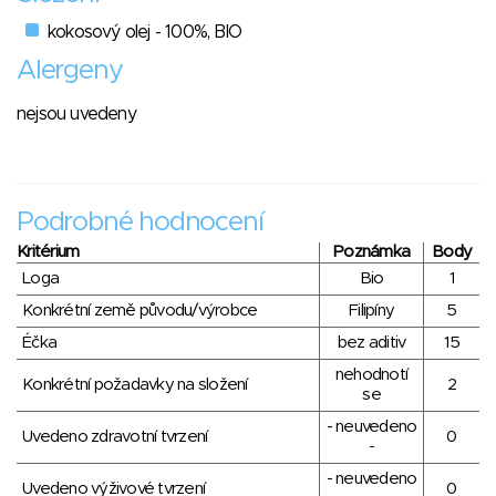
kokosový olej - 100%, BIO
Alergeny
nejsou uvedeny
Podrobné hodnocení
Kritérium
Poznámka
Body
Loga
Bio
1
Konkrétní země původu/výrobce
Filipíny
5
Éčka
bez aditiv
15
nehodnotí
Konkrétní požadavky na složení
2
se
- neuvedeno
Uvedeno zdravotní tvrzení
0
-
- neuvedeno
Uvedeno výživové tvrzení
0