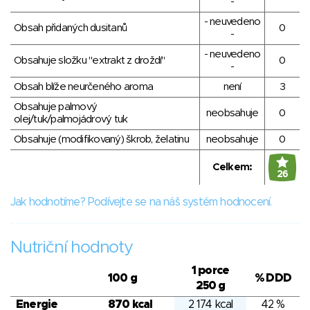
-
- neuvedeno
Obsah přidaných dusitanů
0
-
- neuvedeno
Obsahuje složku "extrakt z droždí"
0
-
Obsah blíže neurčeného aroma
není
3
Obsahuje palmový
neobsahuje
0
olej/tuk/palmojádrový tuk
Obsahuje (modifikovaný) škrob, želatinu
neobsahuje
0
Celkem:
26
Jak hodnotíme? Podívejte se na náš systém hodnocení.
Nutriční hodnoty
1 porce
100 g
% DDD
250 g
Energie
870 kcal
2 174 kcal
42 %