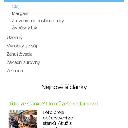
Olej
Margarín
Ztužený tuk, rostlinné tuky
Živočišný tuk
Uzeniny
Výrobky ze sóji
Zahušťovadla
Základní suroviny
Zelenina
Nejnovější články
Jídlo ze stánku? I to můžete reklamovat
Léto přeje
občerstvení ze
stánků. Ať už si