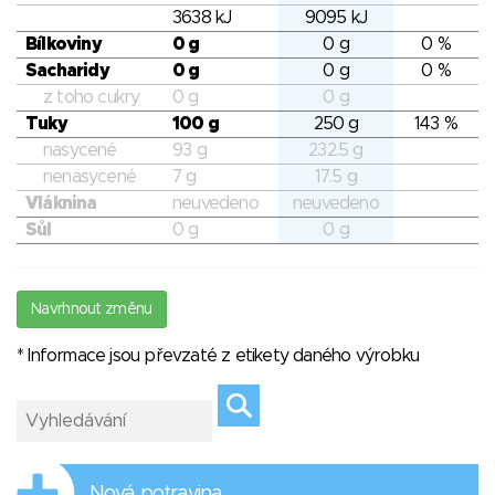
3638 kJ
9095 kJ
Bílkoviny
0 g
0 g
0 %
Sacharidy
0 g
0 g
0 %
z toho cukry
0 g
0 g
Tuky
100 g
250 g
143 %
nasycené
93 g
232.5 g
nenasycené
7 g
17.5 g
Vláknina
neuvedeno
neuvedeno
Sůl
0 g
0 g
Navrhnout změnu
* Informace jsou převzaté z etikety daného výrobku
Nová potravina