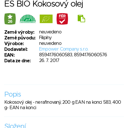
ES BIO Kokosový olej
26
neuvedeno
Země výroby:
Filipíny
Země původu:
neuvedeno
Výrobce:
Empower Company s.r.o.
Dodavatel:
8594176060583, 8594176060576
EAN:
26. 7. 2017
Data ze dne:
Popis
Kokosový olej - nerafinovaný, 200 g EAN na konci 583, 400
g- EAN na konci
Složení