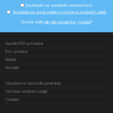
Souhlasím se zasíláním newsletterů
Souhlasím se zpracováním a ochranou osobních údajů
Chcete vidět
jak náš newsletter vypadá
?
Spolek FÉR potravina
Pro výrobce
Média
Kontakt
Všeobecné obchodní podmínky
Ochrana osobních údajů
Cookies