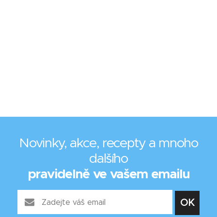
Novinky, akce, recepty a mnoho
dalšího
pravidelně ve vašem emailu