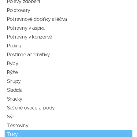
Polevy, zdobení
Polotovary
Potravinové doplňky a léčiva
Potraviny v aspiku
Potraviny v konzervě
Puding
Rostlinné alternativy
Ryby
Rýže
Sirupy
Sladidla
Snacky
Sušené ovoce a plody
Sýr
Těstoviny
Tuky