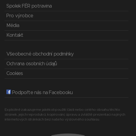
Spolek FÉR potravina
Pro výrobce
Média
Kontakt
Všeobecné obchodní podmínky
Ochrana osobních údajů
Cookies
Podpořte nás na Facebooku
Explicitně zakazujeme jakékoli použití části nebo celého obsahu těchto
stránek, jejich reprodukci, kopírování, úpravu a zvláště prezentaci na jiných
internetových stránkách bez našeho výslovného souhlasu.