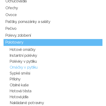
Ochucovadla
Ořechy
Ovoce
Paštiky, pomazánky a saláty
Pečivo
Polevy, zdobení
Polotovary
Hotové omáčky
Instantní polévky
Polévky v pytlíku
Omáčky v pytlíku
Sypké směsi
Přílohy
Obilné kaše
Hotová těsta
Hotová jídla
Nakládané potraviny