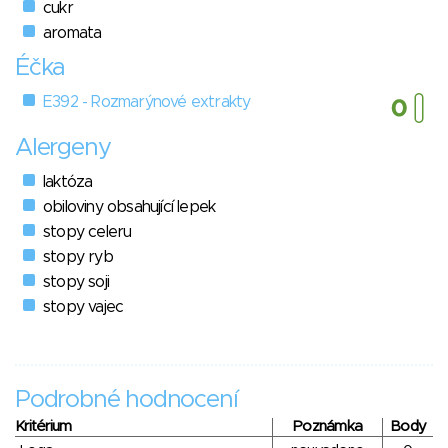
cukr
aromata
Éčka
E392 - Rozmarýnové extrakty
Alergeny
laktóza
obiloviny obsahující lepek
stopy celeru
stopy ryb
stopy soji
stopy vajec
Podrobné hodnocení
Kritérium
Poznámka
Body