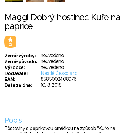
Maggi Dobrý hostinec Kuře na
paprice
2
neuvedeno
Země výroby:
neuvedeno
Země původu:
neuvedeno
Výrobce:
Nestlé Česko s.r.o
Dodavatel:
8585002408976
EAN:
10. 8. 2018
Data ze dne:
Popis
Těstoviny s paprikovou omáčkou na způsob "Kuře na