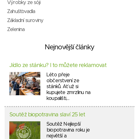
Výrobky ze sóji
Zahušťovadla
Základní suroviny
Zelenina
Nejnovější články
Jídlo ze stánku? I to můžete reklamovat
Léto přeje
občerstvení ze
stánků. Ať už si
kupujete zmrzlinu na
koupališti,…
Soutěž biopotravina slaví 25 let
Soutěž Nejlepší
biopotravina roku je
největší a