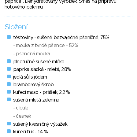
paprice". Dehydratovaný výrobek. Směs na přípravu
hotového pokrmu.
Složení
těstoviny - sušené bezvaječné pšeničné, 75%
- mouka z tvrdé pšenice - 52%
- pšeničná mouka
plnotučné sušené mléko
paprika sladká - mletá, 2,8%
jedlá sůl s jódem
bramborový škrob
kuřecí maso - prášek, 2,2 %
sušená mletá zelenina
- cibule
- česnek
sušený kvasničný výtažek
kuřecí tuk - 1,4 %