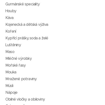
Gurmánské speciality
Houby
Káva
Kojenecká a dětská výživa
Koření
Kypřící prášky, soda a želé
Luštěniny
Maso
Mléčné výrobky
Mořské řasy
Mouka
Mražené potraviny
Müsli
Nápoje
Obilné vločky a obiloviny