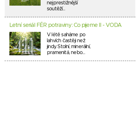
nejprestižnější
soutěží…
Letní seriál FÉR potraviny: Co pijeme II - VODA
V létě saháme po
lahvích častěji než
jindy. Stolní, minerální,
pramenitá, nebo…