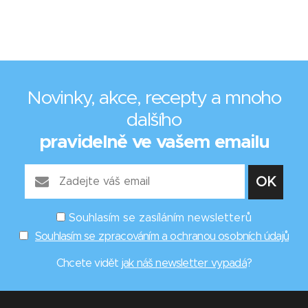
Novinky, akce, recepty a mnoho
dalšího
pravidelně ve vašem emailu
Souhlasím se zasíláním newsletterů
Souhlasím se zpracováním a ochranou osobních údajů
Chcete vidět
jak náš newsletter vypadá
?