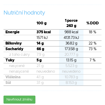
Nutriční hodnoty
1 porce
100 g
% DDD
263 g
Energie
375 kcal
988 kcal
18 %
1571 kJ
4131.73 kJ
Bílkoviny
14 g
36.82 g
22 %
Sacharidy
66 g
173.58 g
73 %
z toho cukry
7.9 g
20.777 g
Tuky
5 g
13.15 g
7 %
nasycené
2.1 g
5.523 g
nenasycené
neuvedeno
neuvedeno
Vláknina
4.1 g
10.783 g
Sůl
3.1 g
8.153 g
Navrhnout změnu