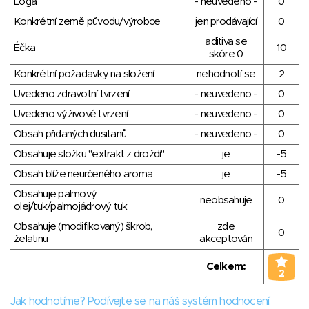
Loga
- neuvedeno -
0
Konkrétní země původu/výrobce
jen prodávající
0
aditiva se
Éčka
10
skóre 0
Konkrétní požadavky na složení
nehodnotí se
2
Uvedeno zdravotní tvrzení
- neuvedeno -
0
Uvedeno výživové tvrzení
- neuvedeno -
0
Obsah přidaných dusitanů
- neuvedeno -
0
Obsahuje složku "extrakt z droždí"
je
-5
Obsah blíže neurčeného aroma
je
-5
Obsahuje palmový
neobsahuje
0
olej/tuk/palmojádrový tuk
Obsahuje (modifikovaný) škrob,
zde
0
želatinu
akceptován
Celkem:
2
Jak hodnotíme? Podívejte se na náš systém hodnocení.