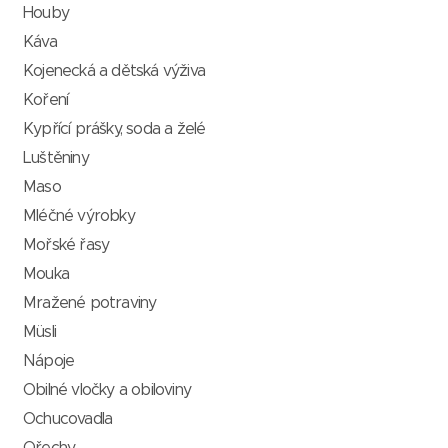
Houby
Káva
Kojenecká a dětská výživa
Koření
Kypřící prášky, soda a želé
Luštěniny
Maso
Mléčné výrobky
Mořské řasy
Mouka
Mražené potraviny
Müsli
Nápoje
Obilné vločky a obiloviny
Ochucovadla