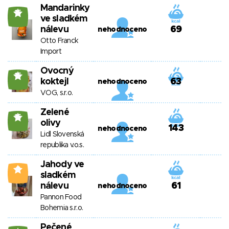
Mandarinky
15
ve sladkém
nálevu
69
nehodnoceno
Otto Franck
Import
Ovocný
15
koktejl
63
nehodnoceno
VOG, s.r.o.
Zelené
15
olivy
143
nehodnoceno
Lidl Slovenská
republika v.o.s.
Jahody ve
0
sladkém
nálevu
61
nehodnoceno
Pannon Food
Bohemia s.r.o.
Pečené