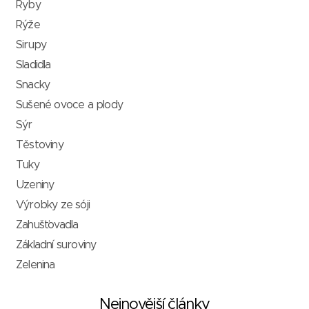
Ryby
Rýže
Sirupy
Sladidla
Snacky
Sušené ovoce a plody
Sýr
Těstoviny
Tuky
Uzeniny
Výrobky ze sóji
Zahušťovadla
Základní suroviny
Zelenina
Nejnovější články