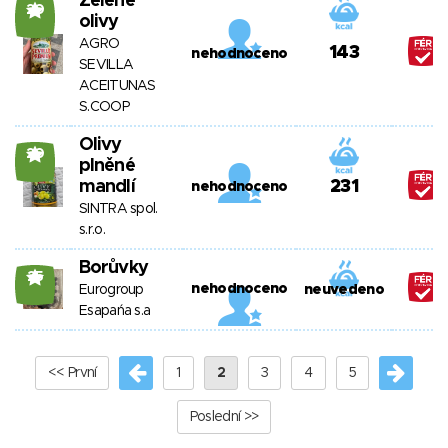
Zelené
20
olivy
AGRO
143
nehodnoceno
SEVILLA
ACEITUNAS
S.COOP
Olivy
20
plněné
mandlí
231
nehodnoceno
SINTRA spol.
s.r.o.
Borůvky
25
nehodnoceno
Eurogroup
neuvedeno
Esapańa s.a
<< První
1
2
3
4
5
Poslední >>