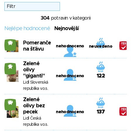
304
potravin v kategorii
Nejlépe hodnocené
Nejnovější
Pomeranče
25
nehodnoceno
neuvedeno
na šťávu
Zelené
15
olivy
"giganti"
122
nehodnoceno
Lidl Slovenská
republika v.o.s.
Zelené
20
olivy bez
pecek
137
nehodnoceno
Lidl Česká
republika v.o.s.