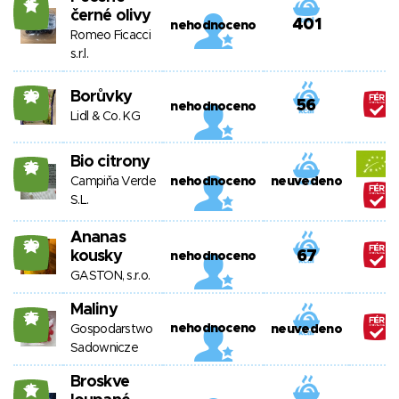
15
černé olivy
401
nehodnoceno
Romeo Ficacci
s.r.l.
Borůvky
20
56
nehodnoceno
Lidl & Co. KG
Bio citrony
26
Campiňa Verde
nehodnoceno
neuvedeno
S.L.
Ananas
20
kousky
67
nehodnoceno
GASTON, s.r.o.
Maliny
25
nehodnoceno
Gospodarstwo
neuvedeno
Sadownicze
Broskve
15