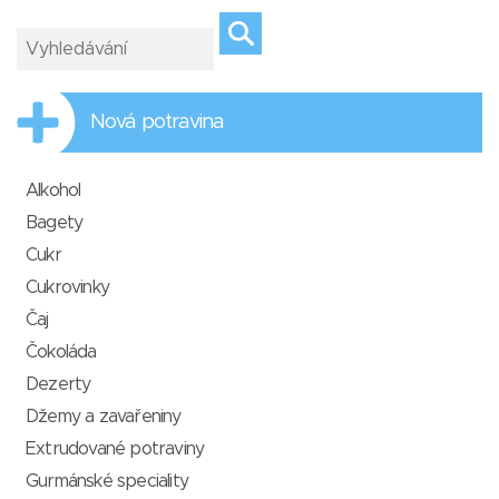
Nová potravina
Alkohol
Bagety
Cukr
Cukrovinky
Čaj
Čokoláda
Dezerty
Džemy a zavařeniny
Extrudované potraviny
Gurmánské speciality