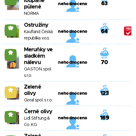
loupané
63
nehodnoceno
půlené
NORMA
Ostružiny
20
64
nehodnoceno
Kaufland Česká
republika v.o.s.
Meruňky ve
15
sladkém
nálevu
70
nehodnoceno
GASTON, spol.
s.r.o.
Zelené
9
olivy
123
nehodnoceno
Goral spol. s r.o.
Černé olivy
15
169
nehodnoceno
Lidl Stiftung &
Co. KG