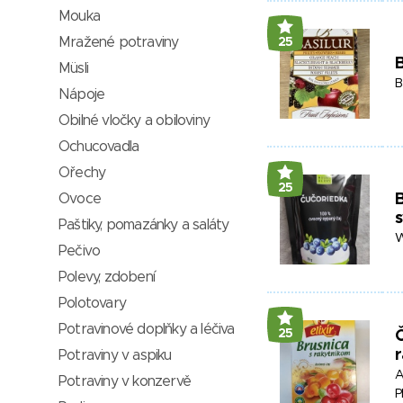
Mouka
Mražené potraviny
25
B
Müsli
B
Nápoje
Obilné vločky a obiloviny
Ochucovadla
Ořechy
25
Ovoce
s
Paštiky, pomazánky a saláty
W
Pečivo
Polevy, zdobení
Polotovary
Potravinové doplňky a léčiva
25
Č
Potraviny v aspiku
A
Potraviny v konzervě
P