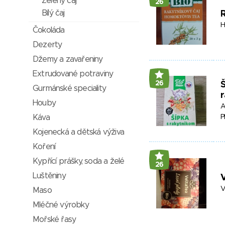
Zelený čaj
26
Bílý čaj
R
H
Čokoláda
Dezerty
Džemy a zavařeniny
Extrudované potraviny
26
Š
Gurmánské speciality
Houby
A
Káva
P
Kojenecká a dětská výživa
Koření
Kypřící prášky, soda a želé
26
Luštěniny
V
V
Maso
Mléčné výrobky
Mořské řasy