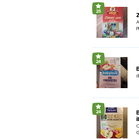
25
Z
A
P
24
B
d
24
B
i
O
G