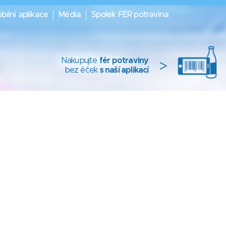
bilní aplikace
Média
Spolek FÉR potravina
Nakupujte
fér potraviny
>
bez éček
s naší aplikací