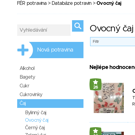
FÉR potravina
>
Databáze potravin
>
Ovocný čaj
Ovocný čaj
Filtr
Nová potravina
Nejlépe hodnocen
Alkohol
Bagety
Cukr
26
O
Cukrovinky
T
Čaj
R
Bylinný čaj
Ovocný čaj
Černý čaj