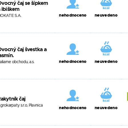
vocný čaj se šípkem
 ibiškem
nehodnoceno
neuvedeno
OKATE S.A.
vocný čaj švestka a
asmín.
nehodnoceno
neuvedeno
aliarne obchodu, a.s.
akytník čaj
grokarpaty s.r.o, Plavnica
nehodnoceno
neuvedeno