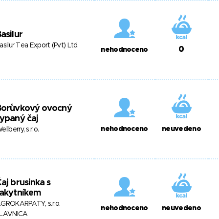
asilur
asilur Tea Export (Pvt) Ltd.
0
nehodnoceno
Borůvkový ovocný
ypaný čaj
nehodnoceno
neuvedeno
ellberry, s.r.o.
aj brusinka s
rakytníkem
GROKARPATY, s.r.o.
nehodnoceno
neuvedeno
LAVNICA