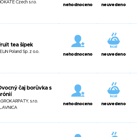
OKATE Czech s.r.o.
nehodnoceno
neuvedeno
ruit tea šípek
ELiN Poland Sp. z o.o.
nehodnoceno
neuvedeno
vocný čaj borůvka s
rónií
GROKARPATY, s.r.o.
nehodnoceno
neuvedeno
LAVNICA