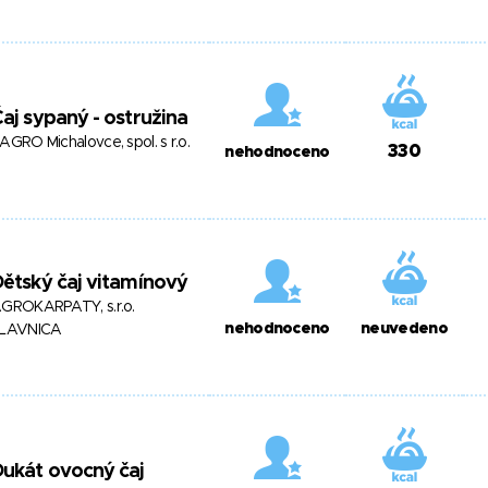
aj sypaný - ostružina
AGRO Michalovce, spol. s r.o.
330
nehodnoceno
ětský čaj vitamínový
GROKARPATY, s.r.o.
nehodnoceno
neuvedeno
LAVNICA
ukát ovocný čaj