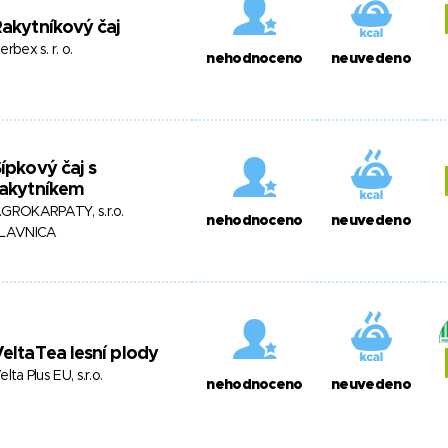
akytníkový čaj
erbex s. r. o.
nehodnoceno
neuvedeno
ípkový čaj s
rakytníkem
GROKARPATY, s.r.o.
nehodnoceno
neuvedeno
LAVNICA
eltaTea lesní plody
elta Plus EU, s.r.o.
nehodnoceno
neuvedeno