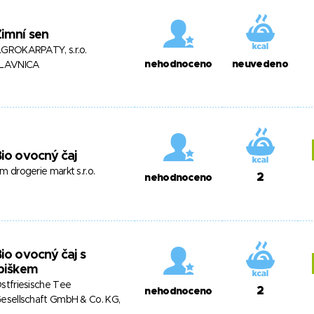
imní sen
GROKARPATY, s.r.o.
nehodnoceno
neuvedeno
LAVNICA
io ovocný čaj
m drogerie markt s.r.o.
2
nehodnoceno
io ovocný čaj s
biškem
stfriesische Tee
2
nehodnoceno
esellschaft GmbH & Co. KG,