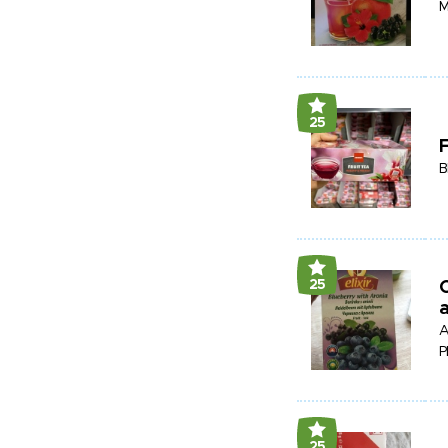
M
25
F
B
25
O
a
A
P
25