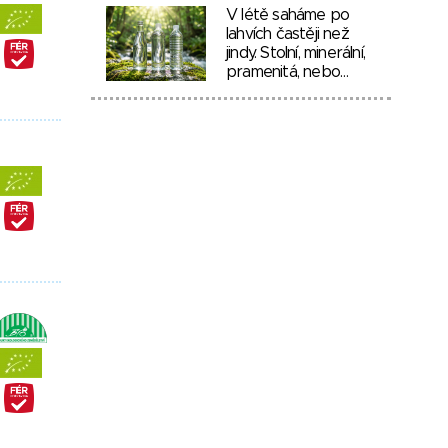
V létě saháme po
lahvích častěji než
jindy. Stolní, minerální,
pramenitá, nebo…