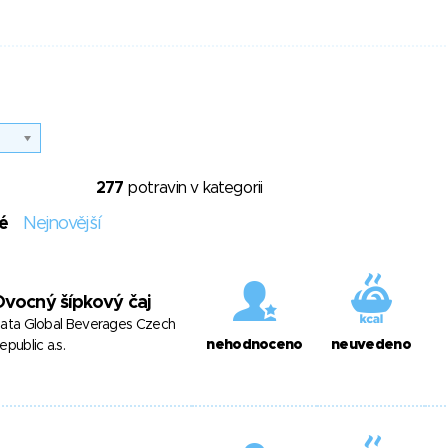
277
potravin v kategorii
é
Nejnovější
vocný šípkový čaj
ata Global Beverages Czech
nehodnoceno
neuvedeno
epublic a.s.