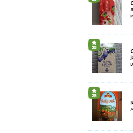
O
a
M
25
O
j
B
25
R
A