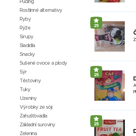
Puding
Rostlinné alternativy
Ryby
25
Rýže
Č
Sirupy
Z
Sladidla
Snacky
Sušené ovoce a plody
Sýr
25
D
Těstoviny
A
Tuky
P
Uzeniny
Výrobky ze sóji
Zahušťovadla
25
Základní suroviny
D
Zelenina