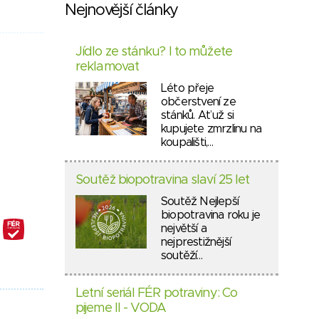
Nejnovější články
Jídlo ze stánku? I to můžete
reklamovat
Léto přeje
občerstvení ze
stánků. Ať už si
kupujete zmrzlinu na
koupališti,…
Soutěž biopotravina slaví 25 let
Soutěž Nejlepší
biopotravina roku je
největší a
nejprestižnější
soutěží…
Letní seriál FÉR potraviny: Co
pijeme II - VODA