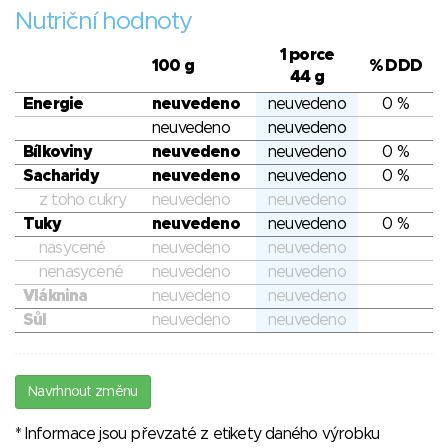
Nutriční hodnoty
1 porce
100 g
% DDD
44 g
Energie
neuvedeno
neuvedeno
0 %
neuvedeno
neuvedeno
Bílkoviny
neuvedeno
neuvedeno
0 %
Sacharidy
neuvedeno
neuvedeno
0 %
z toho cukry
neuvedeno
neuvedeno
Tuky
neuvedeno
neuvedeno
0 %
nasycené
neuvedeno
neuvedeno
nenasycené
neuvedeno
neuvedeno
Vláknina
neuvedeno
neuvedeno
Sůl
neuvedeno
neuvedeno
Navrhnout změnu
* Informace jsou převzaté z etikety daného výrobku