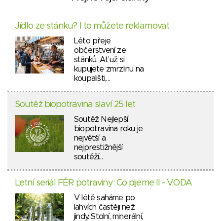
Jídlo ze stánku? I to můžete reklamovat
Léto přeje
občerstvení ze
stánků. Ať už si
kupujete zmrzlinu na
koupališti,…
Soutěž biopotravina slaví 25 let
Soutěž Nejlepší
biopotravina roku je
největší a
nejprestižnější
soutěží…
Letní seriál FÉR potraviny: Co pijeme II - VODA
V létě saháme po
lahvích častěji než
jindy. Stolní, minerální,