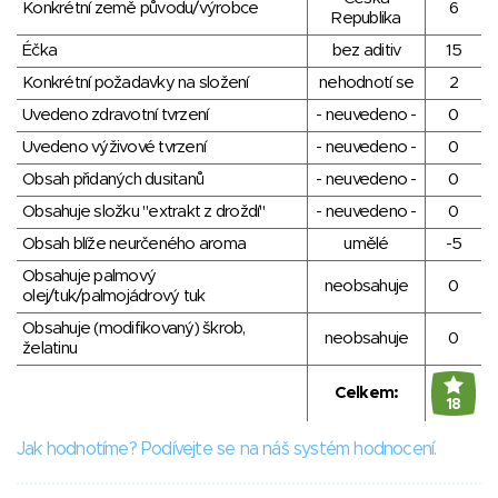
Konkrétní země původu/výrobce
6
Republika
Éčka
bez aditiv
15
Konkrétní požadavky na složení
nehodnotí se
2
Uvedeno zdravotní tvrzení
- neuvedeno -
0
Uvedeno výživové tvrzení
- neuvedeno -
0
Obsah přidaných dusitanů
- neuvedeno -
0
Obsahuje složku "extrakt z droždí"
- neuvedeno -
0
Obsah blíže neurčeného aroma
umělé
-5
Obsahuje palmový
neobsahuje
0
olej/tuk/palmojádrový tuk
Obsahuje (modifikovaný) škrob,
neobsahuje
0
želatinu
Celkem:
18
Jak hodnotíme? Podívejte se na náš systém hodnocení.