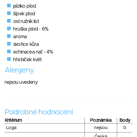
jablko plod
šípek plod
ostružník list
hruška plod - 6%
aroma
skořice kůra
echinacea nať - 4%
hřebíček květ
Alergeny
nejsou uvedeny
Podrobné hodnocení
Kritérium
Poznámka
Body
Loga
nejsou
0
Česká