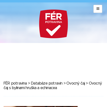
FÉR potravina
>
Databáze potravin
>
Ovocný čaj
> Ovocný
čaj s bylinami hruška a echinacea