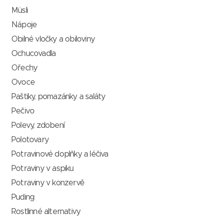
Müsli
Nápoje
Obilné vločky a obiloviny
Ochucovadla
Ořechy
Ovoce
Paštiky, pomazánky a saláty
Pečivo
Polevy, zdobení
Polotovary
Potravinové doplňky a léčiva
Potraviny v aspiku
Potraviny v konzervě
Puding
Rostlinné alternativy