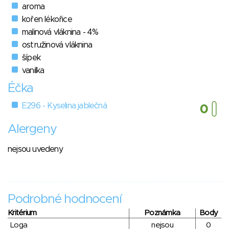
aroma
kořen lékořice
malinová vláknina - 4%
ostružinová vláknina
šípek
vanilka
Éčka
E296 - Kyselina jablečná
Alergeny
nejsou uvedeny
Podrobné hodnocení
Kritérium
Poznámka
Body
Loga
nejsou
0