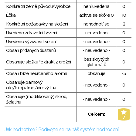
Konkrétní země původu/výrobce
není uvedena
0
Éčka
aditiva se skóre 0
10
Konkrétní požadavky na složení
nehodnotí se
2
Uvedeno zdravotní tvrzení
- neuvedeno -
0
Uvedeno výživové tvrzení
- neuvedeno -
0
Obsah přidaných dusitanů
- neuvedeno -
0
bez skrytých
Obsahuje složku "extrakt z droždí"
0
glutamátů
Obsah blíže neurčeného aroma
obsahuje
-5
Obsahuje palmový
- neuvedeno -
0
olej/tuk/palmojádrový tuk
Obsahuje (modifikovaný) škrob,
- neuvedeno -
0
želatinu
Celkem:
7
Jak hodnotíme? Podívejte se na náš systém hodnocení.