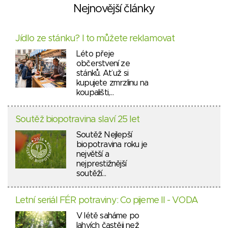
Nejnovější články
Jídlo ze stánku? I to můžete reklamovat
Léto přeje
občerstvení ze
stánků. Ať už si
kupujete zmrzlinu na
koupališti,…
Soutěž biopotravina slaví 25 let
Soutěž Nejlepší
biopotravina roku je
největší a
nejprestižnější
soutěží…
Letní seriál FÉR potraviny: Co pijeme II - VODA
V létě saháme po
lahvích častěji než