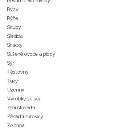
Rostlinné alternativy
Ryby
Rýže
Sirupy
Sladidla
Snacky
Sušené ovoce a plody
Sýr
Těstoviny
Tuky
Uzeniny
Výrobky ze sóji
Zahušťovadla
Základní suroviny
Zelenina