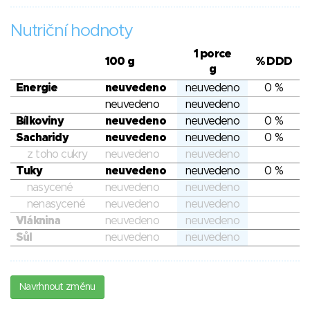
Nutriční hodnoty
1 porce
100 g
% DDD
g
Energie
neuvedeno
neuvedeno
0 %
neuvedeno
neuvedeno
Bílkoviny
neuvedeno
neuvedeno
0 %
Sacharidy
neuvedeno
neuvedeno
0 %
z toho cukry
neuvedeno
neuvedeno
Tuky
neuvedeno
neuvedeno
0 %
nasycené
neuvedeno
neuvedeno
nenasycené
neuvedeno
neuvedeno
Vláknina
neuvedeno
neuvedeno
Sůl
neuvedeno
neuvedeno
Navrhnout změnu