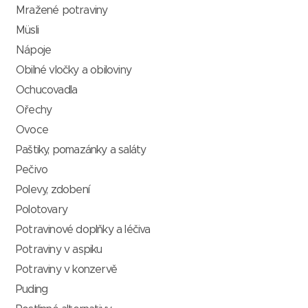
Mražené potraviny
Müsli
Nápoje
Obilné vločky a obiloviny
Ochucovadla
Ořechy
Ovoce
Paštiky, pomazánky a saláty
Pečivo
Polevy, zdobení
Polotovary
Potravinové doplňky a léčiva
Potraviny v aspiku
Potraviny v konzervě
Puding