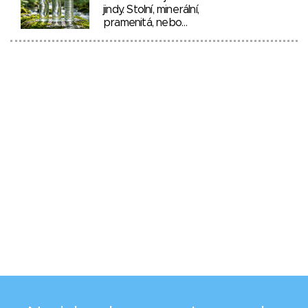
jindy. Stolní, minerální,
pramenitá, nebo…