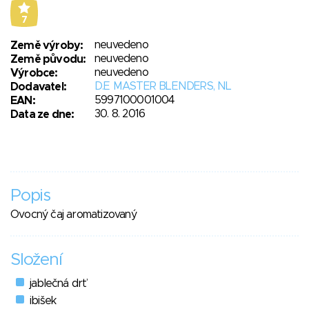
7
neuvedeno
Země výroby:
neuvedeno
Země původu:
neuvedeno
Výrobce:
D.E MASTER BLENDERS, NL
Dodavatel:
5997100001004
EAN:
30. 8. 2016
Data ze dne:
Popis
Ovocný čaj aromatizovaný
Složení
jablečná drť
ibišek