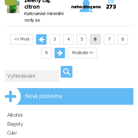
zelený čaj,
citron
273
nehodnoceno
Karlovarské minerální
vody a.s.
<< První
3
4
5
6
7
8
9
Poslední >>
Nová potravina
Alkohol
Bagety
Cukr