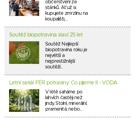
občerstvení ze
stánků. Ať už si
kupujete zmrzlinu na
koupališti,…
Soutěž biopotravina slaví 25 let
Soutěž Nejlepší
biopotravina roku je
největší a
nejprestižnější
soutěží…
Letní seriál FÉR potraviny: Co pijeme II - VODA
V létě saháme po
lahvích častěji než
jindy. Stolní, minerální,
pramenitá, nebo…