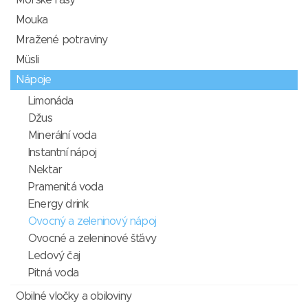
Mořské řasy
Mouka
Mražené potraviny
Müsli
Nápoje
Limonáda
Džus
Minerální voda
Instantní nápoj
Nektar
Pramenitá voda
Energy drink
Ovocný a zeleninový nápoj
Ovocné a zeleninové šťávy
Ledový čaj
Pitná voda
Obilné vločky a obiloviny