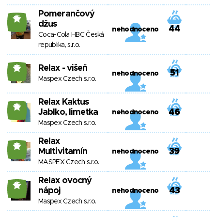
Pomerančový
15
džus
44
nehodnoceno
Coca-Cola HBC Česká
republika, s.r.o.
Relax - višeň
15
51
nehodnoceno
Maspex Czech s.r.o.
Relax Kaktus
15
Jablko, limetka
46
nehodnoceno
Maspex Czech s.r.o.
Relax
15
Multivitamín
39
nehodnoceno
MASPEX Czech s.r.o.
Relax ovocný
15
nápoj
43
nehodnoceno
Maspex Czech s.r.o.