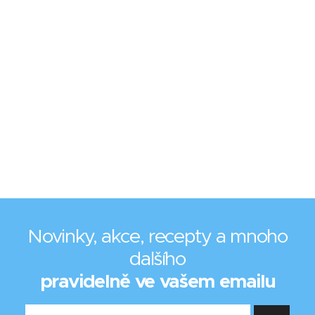
Novinky, akce, recepty a mnoho
dalšího
pravidelně ve vašem emailu