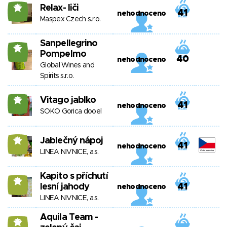
Relax- liči
15
41
nehodnoceno
Maspex Czech s.r.o.
Sanpellegrino
15
Pompelmo
40
nehodnoceno
Global Wines and
Spirits s.r.o.
Vitago jablko
15
41
nehodnoceno
SOKO Gorica dooel
Jablečný nápoj
14
41
nehodnoceno
LINEA NIVNICE, a.s.
Kapito s příchutí
14
lesní jahody
41
nehodnoceno
LINEA NIVNICE, a.s.
Aquila Team -
13