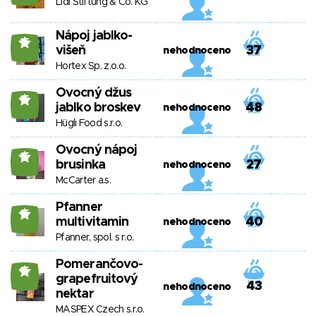
Lidl Stiftung & Co. KG
Nápoj jablko-
15
višeň
37
nehodnoceno
Hortex Sp. z.o.o.
Ovocný džus
15
jablko broskev
48
nehodnoceno
Hügli Food s.r.o.
Ovocný nápoj
15
brusinka
27
nehodnoceno
McCarter a.s.
Pfanner
15
multivitamin
40
nehodnoceno
Pfanner, spol. s r.o.
Pomerančovo-
15
grapefruitový
43
nehodnoceno
nektar
MASPEX Czech s.r.o.