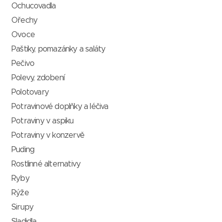
Ochucovadla
Ořechy
Ovoce
Paštiky, pomazánky a saláty
Pečivo
Polevy, zdobení
Polotovary
Potravinové doplňky a léčiva
Potraviny v aspiku
Potraviny v konzervě
Puding
Rostlinné alternativy
Ryby
Rýže
Sirupy
Sladidla