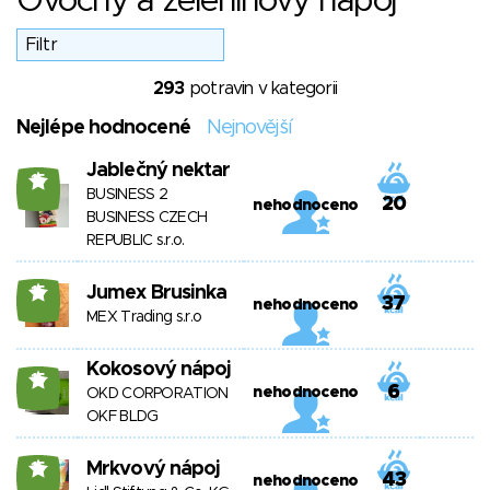
Ovocný a zeleninový nápoj
293
potravin v kategorii
Nejlépe hodnocené
Nejnovější
Jablečný nektar
15
BUSINESS 2
20
nehodnoceno
BUSINESS CZECH
REPUBLIC s.r.o.
Jumex Brusinka
15
37
nehodnoceno
MEX Trading s.r.o
Kokosový nápoj
15
6
nehodnoceno
OKD CORPORATION
OKF BLDG
Mrkvový nápoj
15
43
nehodnoceno