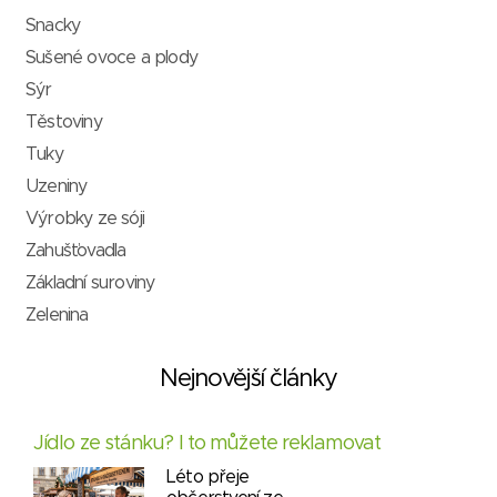
Snacky
Sušené ovoce a plody
Sýr
Těstoviny
Tuky
Uzeniny
Výrobky ze sóji
Zahušťovadla
Základní suroviny
Zelenina
Nejnovější články
Jídlo ze stánku? I to můžete reklamovat
Léto přeje