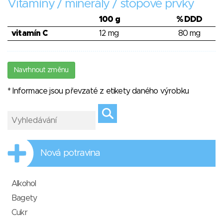
Vitamíny / minerály / stopové prvky
100 g
% DDD
vitamín C
12 mg
80 mg
Navrhnout změnu
* Informace jsou převzaté z etikety daného výrobku
Nová potravina
Alkohol
Bagety
Cukr