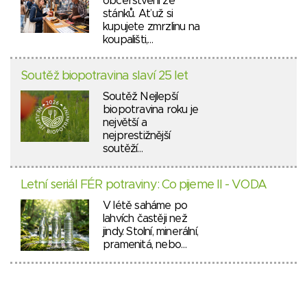
občerstvení ze
stánků. Ať už si
kupujete zmrzlinu na
koupališti,…
Soutěž biopotravina slaví 25 let
Soutěž Nejlepší
biopotravina roku je
největší a
nejprestižnější
soutěží…
Letní seriál FÉR potraviny: Co pijeme II - VODA
V létě saháme po
lahvích častěji než
jindy. Stolní, minerální,
pramenitá, nebo…