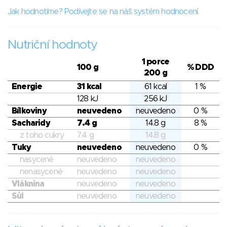
Jak hodnotíme? Podívejte se na náš systém hodnocení.
Nutriční hodnoty
1 porce
100 g
% DDD
200 g
Energie
31 kcal
61 kcal
1 %
128 kJ
256 kJ
Bílkoviny
neuvedeno
neuvedeno
0 %
Sacharidy
7.4 g
14.8 g
8 %
z toho cukry
7.4 g
14.8 g
Tuky
neuvedeno
neuvedeno
0 %
nasycené
neuvedeno
neuvedeno
nenasycené
neuvedeno
neuvedeno
Vláknina
neuvedeno
neuvedeno
Sůl
neuvedeno
neuvedeno