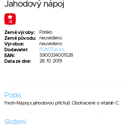
Jahodový nápoj
-3
Polsko
Země výroby:
neuvedeno
Země původu:
neuvedeno
Výrobce:
FONTEA a.s.
Dodavatel:
5900334001528
EAN:
28. 10. 2019
Data ze dne:
Popis
fresh-Nápoj s jahodovou příchutí. Obohacené o vitamín C.
Složení