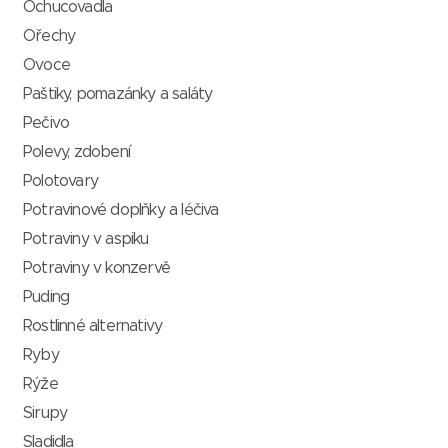
Ochucovadla
Ořechy
Ovoce
Paštiky, pomazánky a saláty
Pečivo
Polevy, zdobení
Polotovary
Potravinové doplňky a léčiva
Potraviny v aspiku
Potraviny v konzervě
Puding
Rostlinné alternativy
Ryby
Rýže
Sirupy
Sladidla