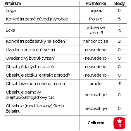
Kritérium
Poznámka
Body
Loga
nejsou
0
Konkrétní země původu/výrobce
Polsko
5
aditiva se
Éčka
-5
skóre 5
Konkrétní požadavky na složení
nehodnotí se
2
Uvedeno zdravotní tvrzení
- neuvedeno -
0
Uvedeno výživové tvrzení
- neuvedeno -
0
Obsah přidaných dusitanů
- neuvedeno -
0
Obsahuje složku "extrakt z droždí"
- neuvedeno -
0
Obsah blíže neurčeného aroma
umělé
-5
Obsahuje palmový
neobsahuje
0
olej/tuk/palmojádrový tuk
Obsahuje (modifikovaný) škrob,
neobsahuje
0
želatinu
Celkem:
-3