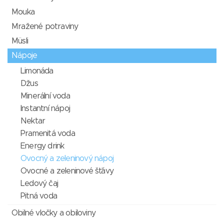
Mouka
Mražené potraviny
Müsli
Nápoje
Limonáda
Džus
Minerální voda
Instantní nápoj
Nektar
Pramenitá voda
Energy drink
Ovocný a zeleninový nápoj
Ovocné a zeleninové šťávy
Ledový čaj
Pitná voda
Obilné vločky a obiloviny