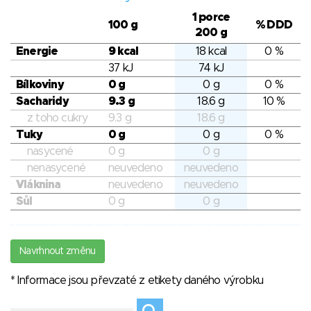
1 porce
100 g
% DDD
200 g
Energie
9 kcal
18 kcal
0 %
37 kJ
74 kJ
Bílkoviny
0 g
0 g
0 %
Sacharidy
9.3 g
18.6 g
10 %
z toho cukry
9.3 g
18.6 g
Tuky
0 g
0 g
0 %
nasycené
0 g
0 g
nenasycené
neuvedeno
neuvedeno
Vláknina
neuvedeno
neuvedeno
Sůl
0 g
0 g
Navrhnout změnu
* Informace jsou převzaté z etikety daného výrobku