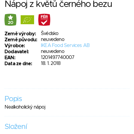
Nápoj z květů černého bezu
20
Švédsko
Země výroby:
neuvedeno
Země původu:
IKEA Food Services AB
Výrobce:
neuvedeno
Dodavatel:
1201497740007
EAN:
18. 1. 2018
Data ze dne:
Popis
Nealkoholický nápoj
Složení