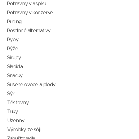
Potraviny v aspiku
Potraviny v konzervě
Puding
Rostlinné alternativy
Ryby
Rýže
Sirupy
Sladidla
Snacky
Sušené ovoce a plody
Sýr
Těstoviny
Tuky
Uzeniny
Výrobky ze sóji
Zahušťovadla