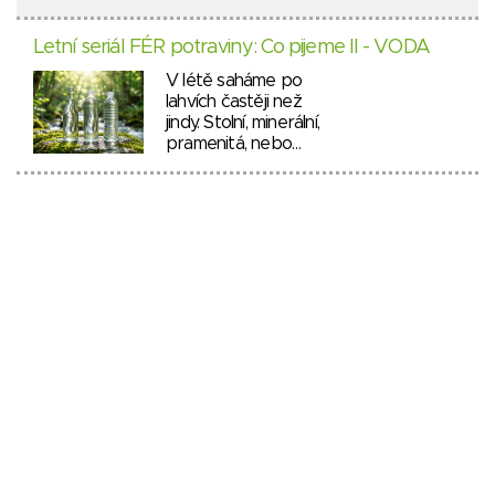
Letní seriál FÉR potraviny: Co pijeme II - VODA
V létě saháme po
lahvích častěji než
jindy. Stolní, minerální,
pramenitá, nebo…