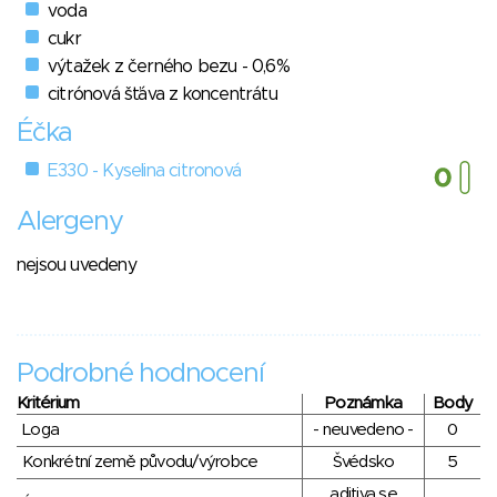
voda
cukr
výtažek z černého bezu - 0,6%
citrónová šťáva z koncentrátu
Éčka
E330 - Kyselina citronová
Alergeny
nejsou uvedeny
Podrobné hodnocení
Kritérium
Poznámka
Body
Loga
- neuvedeno -
0
Konkrétní země původu/výrobce
Švédsko
5
aditiva se