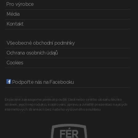
Pro výrobce
Média
Kontakt
Všeobecné obchodní podmínky
Ochrana osobních údajů
Cookies
Podpořte nás na Facebooku
Explicitně zakazujeme jakékoli použití části nebo celého obsahu těchto
stránek, jejich reprodukci, kopírování, úpravu a zvláště prezentaci na jiných
internetových stránkách bez našeho výslovného souhlasu.