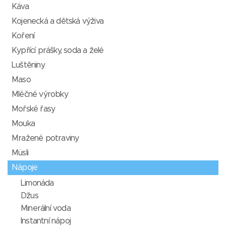
Káva
Kojenecká a dětská výživa
Koření
Kypřící prášky, soda a želé
Luštěniny
Maso
Mléčné výrobky
Mořské řasy
Mouka
Mražené potraviny
Müsli
Nápoje
Limonáda
Džus
Minerální voda
Instantní nápoj