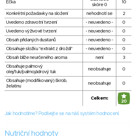
Éčka
10
skóre 0
Konkrétní požadavky na složení
nehodnotí se
2
Uvedeno zdravotní tvrzení
- neuvedeno -
0
Uvedeno výživové tvrzení
- neuvedeno -
0
Obsah přidaných dusitanů
- neuvedeno -
0
Obsahuje složku "extrakt z droždí"
- neuvedeno -
0
Obsah blíže neurčeného aroma
není
3
Obsahuje palmový
neobsahuje
0
olej/tuk/palmojádrový tuk
Obsahuje (modifikovaný) škrob,
neobsahuje
0
želatinu
Celkem:
20
Jak hodnotíme? Podívejte se na náš systém hodnocení.
Nutriční hodnoty