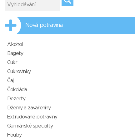
Nová potravina
Alkohol
Bagety
Cukr
Cukrovinky
Čaj
Čokoláda
Dezerty
Džemy a zavařeniny
Extrudované potraviny
Gurmánské speciality
Houby