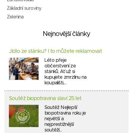
Základní suroviny
Zelenina
Nejnovější články
Jídlo ze stánku? I to můžete reklamovat
Léto přeje
občerstvení ze
stánků. Ať už si
kupujete zmrzlinu na
koupališti,…
Soutěž biopotravina slaví 25 let
Soutěž Nejlepší
biopotravina roku je
největší a
nejprestižnější
soutěží…