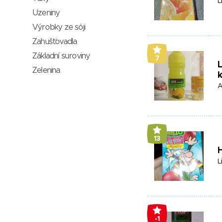
L
Uzeniny
Výrobky ze sóji
Zahušťovadla
Základní suroviny
7
L
Zelenina
A
13
H
L
-1