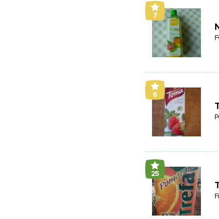
7
F
6
P
25
F