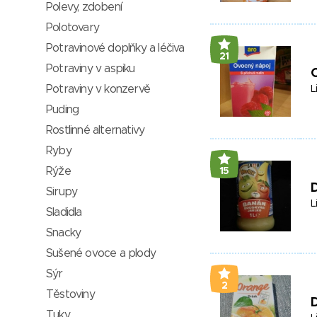
Polevy, zdobení
Polotovary
Potravinové doplňky a léčiva
21
Potraviny v aspiku
O
Potraviny v konzervě
L
Puding
Rostlinné alternativy
Ryby
Rýže
15
D
Sirupy
L
Sladidla
Snacky
Sušené ovoce a plody
Sýr
2
Těstoviny
Tuky