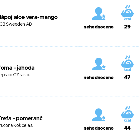
Nápoj aloe vera-mango
CB Sweeden AB
29
nehodnoceno
Toma - jahoda
epsico CZ s. r. o.
47
nehodnoceno
Trefa - pomeranč
rucona Košice a.s.
44
nehodnoceno