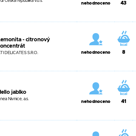
idl Česká republika v.o.s.
43
nehodnoceno
emonita - citronový
koncentrát
8
nehodnoceno
TI DELICATES S.R.O.
ello jablko
inea Nivnice, a.s.
41
nehodnoceno