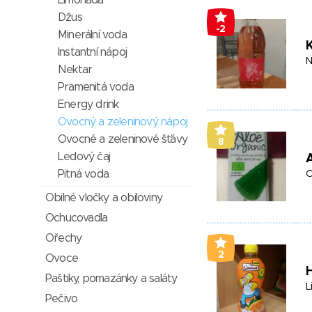
Limonáda
Džus
-2
Minerální voda
K
Instantní nápoj
N
Nektar
Pramenitá voda
Energy drink
Ovocný a zeleninový nápoj
Ovocné a zeleninové šťávy
8
Ledový čaj
A
Pitná voda
O
Obilné vločky a obiloviny
Ochucovadla
Ořechy
2
Ovoce
Paštiky, pomazánky a saláty
L
Pečivo