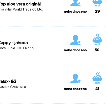
op aloe vera originál
hian Nan World Trade Co Ltd.
29
nehodnoceno
appy - jahoda
oca - Cola HBC ČR s.r.o.
50
nehodnoceno
elax- liči
aspex Czech s.r.o.
41
nehodnoceno