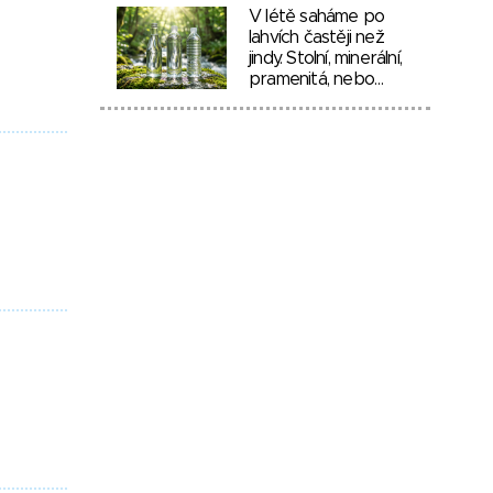
V létě saháme po
lahvích častěji než
jindy. Stolní, minerální,
pramenitá, nebo…