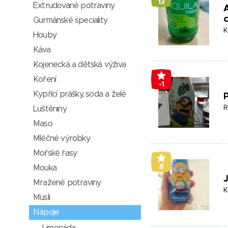
13
Extrudované potraviny
A
c
Gurmánské speciality
K
Houby
Káva
Kojenecká a dětská výživa
Koření
-1
Kypřící prášky, soda a želé
P
R
Luštěniny
Maso
Mléčné výrobky
Mořské řasy
8
Mouka
J
Mražené potraviny
K
Müsli
Nápoje