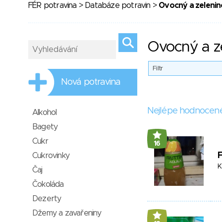
FÉR potravina
>
Databáze potravin
>
Ovocný a zelenin
Ovocný a z
Filtr
Nová potravina
Nejlépe hodnocen
Alkohol
Bagety
Cukr
16
F
Cukrovinky
K
Čaj
Čokoláda
Dezerty
Džemy a zavařeniny