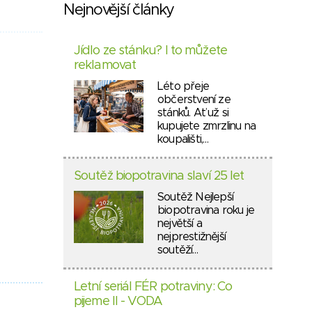
Nejnovější články
Jídlo ze stánku? I to můžete
reklamovat
Léto přeje
občerstvení ze
stánků. Ať už si
kupujete zmrzlinu na
koupališti,…
Soutěž biopotravina slaví 25 let
Soutěž Nejlepší
biopotravina roku je
největší a
nejprestižnější
soutěží…
Letní seriál FÉR potraviny: Co
pijeme II - VODA