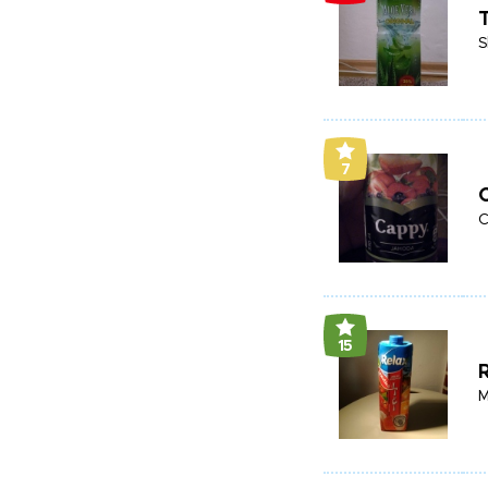
T
S
7
C
C
15
R
M