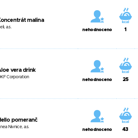
oncentrát malina
eli, a.s.
1
nehodnoceno
loe vera drink
KF Corporation
25
nehodnoceno
Hello pomeranč
inea Nivnice, a.s.
43
nehodnoceno