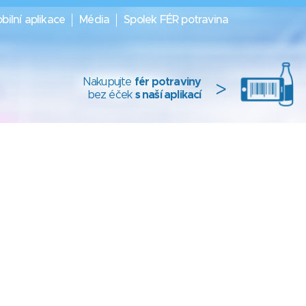
bilní aplikace
Média
Spolek FÉR potravina
Nakupujte
fér potraviny
>
bez éček
s naší aplikací