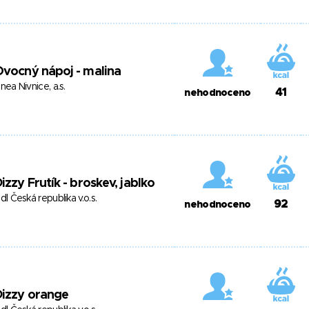
vocný nápoj - malina
inea Nivnice, a.s.
41
nehodnoceno
izzy Frutík - broskev, jablko
idl Česká republika v.o.s.
92
nehodnoceno
Dizzy orange