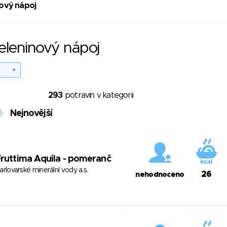
ový nápoj
eleninový nápoj
293
potravin v kategorii
é
Nejnovější
ruttima Aquila - pomeranč
arlovarské minerální vody a.s.
26
nehodnoceno