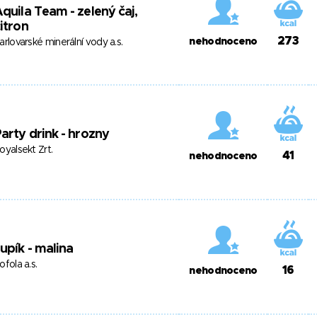
quila Team - zelený čaj,
itron
273
nehodnoceno
arlovarské minerální vody a.s.
arty drink - hrozny
oyalsekt Zrt.
41
nehodnoceno
upík - malina
ofola a.s.
16
nehodnoceno