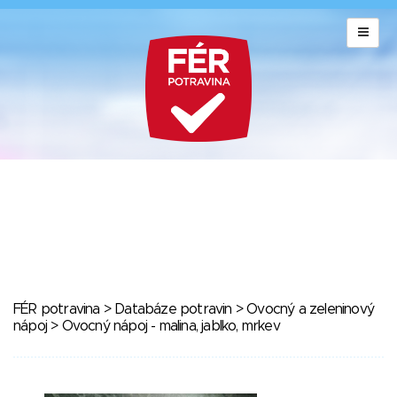
FÉR potravina
>
Databáze potravin
>
Ovocný a zeleninový
nápoj
> Ovocný nápoj - malina, jablko, mrkev