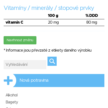
Vitamíny / minerály / stopové prvky
100 g
% DDD
vitamín C
20 mg
80 mg
Navrhnout změnu
* Informace jsou převzaté z etikety daného výrobku
Nová potravina
Alkohol
Bagety