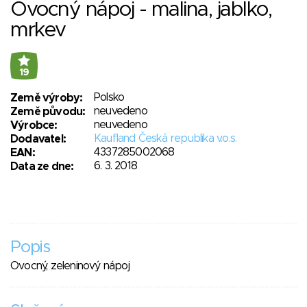
Ovocný nápoj - malina, jablko,
mrkev
19
Polsko
Země výroby:
neuvedeno
Země původu:
neuvedeno
Výrobce:
Kaufland Česká republika v.o.s.
Dodavatel:
4337285002068
EAN:
6. 3. 2018
Data ze dne:
Popis
Ovocný, zeleninový nápoj