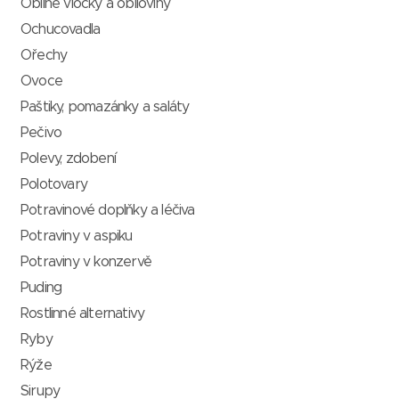
Obilné vločky a obiloviny
Ochucovadla
Ořechy
Ovoce
Paštiky, pomazánky a saláty
Pečivo
Polevy, zdobení
Polotovary
Potravinové doplňky a léčiva
Potraviny v aspiku
Potraviny v konzervě
Puding
Rostlinné alternativy
Ryby
Rýže
Sirupy