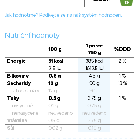
19
Jak hodnotíme? Podívejte se na náš systém hodnocení.
Nutriční hodnoty
1 porce
100 g
% DDD
750 g
Energie
51 kcal
385 kcal
2 %
215 kJ
1612.5 kJ
Bílkoviny
0.6 g
4.5 g
1 %
Sacharidy
12 g
90 g
13 %
z toho cukry
12 g
90 g
Tuky
0.5 g
3.75 g
1 %
nasycené
0.1 g
0.75 g
nenasycené
neuvedeno
neuvedeno
Vláknina
0.5 g
3.75 g
Sůl
0.02 g
0.15 g