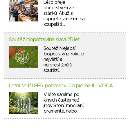
Léto přeje
občerstvení ze
stánků. Ať už si
kupujete zmrzlinu na
koupališti,…
Soutěž biopotravina slaví 25 let
Soutěž Nejlepší
biopotravina roku je
největší a
nejprestižnější
soutěží…
Letní seriál FÉR potraviny: Co pijeme II - VODA
V létě saháme po
lahvích častěji než
jindy. Stolní, minerální,
pramenitá, nebo…