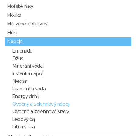
Mořské řasy
Mouka
Mražené potraviny
Müsli
Nápoje
Limonáda
Džus
Minerální voda
Instantní nápoj
Nektar
Pramenitá voda
Energy drink
Ovocný a zeleninový nápoj
Ovocné a zeleninové šťávy
Ledový čaj
Pitná voda