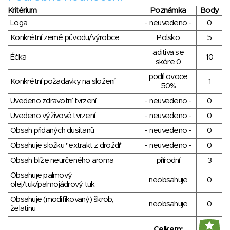
Kritérium
Poznámka
Body
Loga
- neuvedeno -
0
Konkrétní země původu/výrobce
Polsko
5
aditiva se
Éčka
10
skóre 0
podíl ovoce
Konkrétní požadavky na složení
1
50%
Uvedeno zdravotní tvrzení
- neuvedeno -
0
Uvedeno výživové tvrzení
- neuvedeno -
0
Obsah přidaných dusitanů
- neuvedeno -
0
Obsahuje složku "extrakt z droždí"
- neuvedeno -
0
Obsah blíže neurčeného aroma
přírodní
3
Obsahuje palmový
neobsahuje
0
olej/tuk/palmojádrový tuk
Obsahuje (modifikovaný) škrob,
neobsahuje
0
želatinu
Celkem: