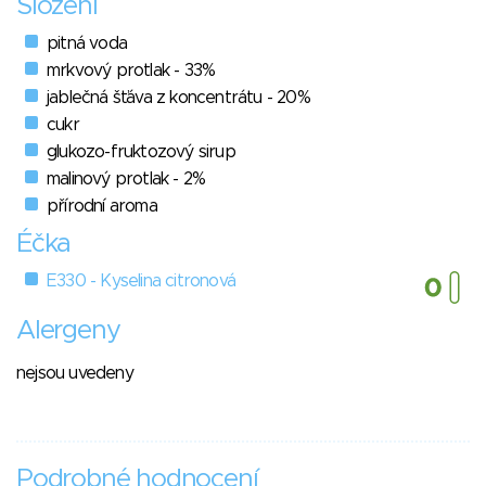
Složení
pitná voda
mrkvový protlak - 33%
jablečná šťáva z koncentrátu - 20%
cukr
glukozo-fruktozový sirup
malinový protlak - 2%
přírodní aroma
Éčka
E330 - Kyselina citronová
Alergeny
nejsou uvedeny
Podrobné hodnocení