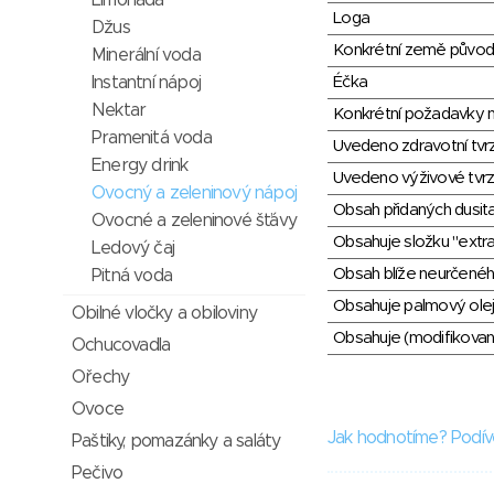
Limonáda
Loga
Džus
Konkrétní země půvo
Minerální voda
Instantní nápoj
Éčka
Nektar
Konkrétní požadavky n
Pramenitá voda
Uvedeno zdravotní tvr
Energy drink
Uvedeno výživové tvrz
Ovocný a zeleninový nápoj
Obsah přidaných dusit
Ovocné a zeleninové šťávy
Obsahuje složku "extra
Ledový čaj
Obsah blíže neurčené
Pitná voda
Obsahuje palmový olej
Obilné vločky a obiloviny
Obsahuje (modifikovaný
Ochucovadla
Ořechy
Ovoce
Jak hodnotíme? Podív
Paštiky, pomazánky a saláty
Pečivo