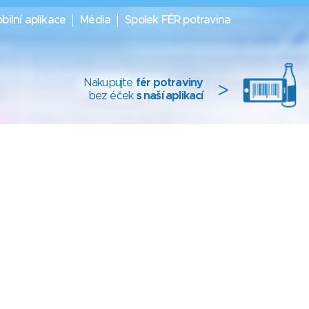
bilní aplikace
Média
Spolek FÉR potravina
Nakupujte
fér potraviny
>
bez éček
s naší aplikací