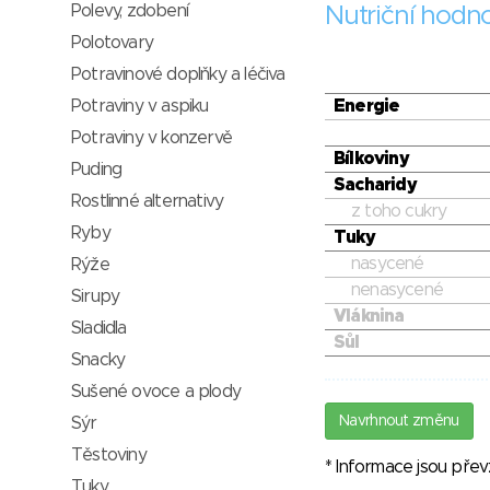
Polevy, zdobení
Nutriční hodn
Polotovary
Potravinové doplňky a léčiva
Potraviny v aspiku
Energie
Potraviny v konzervě
Bílkoviny
Puding
Sacharidy
Rostlinné alternativy
z toho cukry
Ryby
Tuky
nasycené
Rýže
nenasycené
Sirupy
Vláknina
Sladidla
Sůl
Snacky
Sušené ovoce a plody
Navrhnout změnu
Sýr
Těstoviny
* Informace jsou pře
Tuky