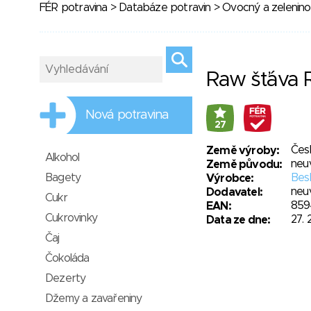
FÉR potravina
>
Databáze potravin
>
Ovocný a zelenino
Raw šťáva R
Nová potravina
27
Čes
Země výroby:
Alkohol
neu
Země původu:
Bagety
Besk
Výrobce:
neu
Dodavatel:
Cukr
859
EAN:
Cukrovinky
27. 
Data ze dne:
Čaj
Čokoláda
Dezerty
Džemy a zavařeniny