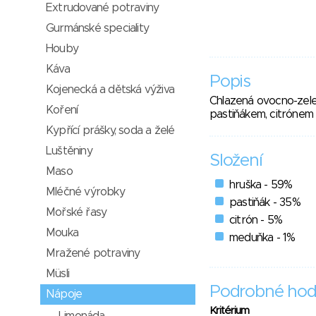
Extrudované potraviny
Gurmánské speciality
Houby
Káva
Popis
Kojenecká a dětská výživa
Chlazená ovocno-zelen
Koření
pastiňákem, citrónem
Kypřící prášky, soda a želé
Luštěniny
Složení
Maso
hruška - 59%
Mléčné výrobky
pastiňák - 35%
Mořské řasy
citrón - 5%
Mouka
meduňka - 1%
Mražené potraviny
Müsli
Podrobné hod
Nápoje
Kritérium