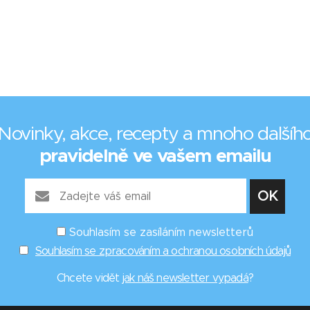
Novinky, akce, recepty a mnoho dalšíh
pravidelně ve vašem emailu
Souhlasím se zasíláním newsletterů
Souhlasím se zpracováním a ochranou osobních údajů
Chcete vidět
jak náš newsletter vypadá
?