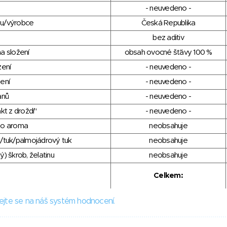
- neuvedeno -
du/výrobce
Česká Republika
bez aditiv
a složení
obsah ovocné šťávy 100 %
zení
- neuvedeno -
ení
- neuvedeno -
anů
- neuvedeno -
kt z droždí"
- neuvedeno -
ho aroma
neobsahuje
/tuk/palmojádrový tuk
neobsahuje
) škrob, želatinu
neobsahuje
Celkem:
ejte se na náš systém hodnocení.