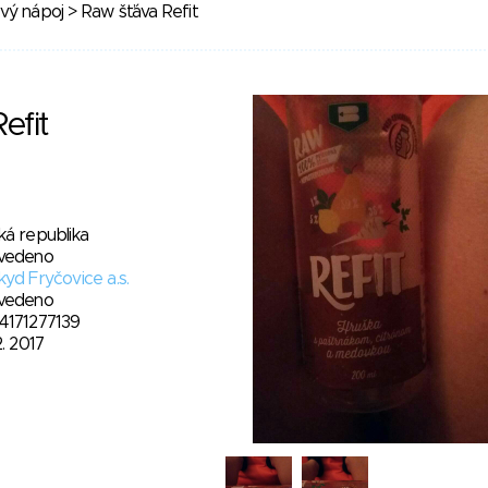
vý nápoj
> Raw šťáva Refit
efit
ká republika
vedeno
yd Fryčovice a.s.
vedeno
4171277139
2. 2017