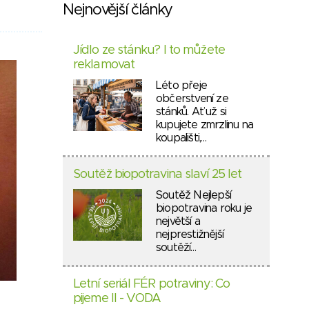
Nejnovější články
Jídlo ze stánku? I to můžete
reklamovat
Léto přeje
občerstvení ze
stánků. Ať už si
kupujete zmrzlinu na
koupališti,…
Soutěž biopotravina slaví 25 let
Soutěž Nejlepší
biopotravina roku je
největší a
nejprestižnější
soutěží…
Letní seriál FÉR potraviny: Co
pijeme II - VODA