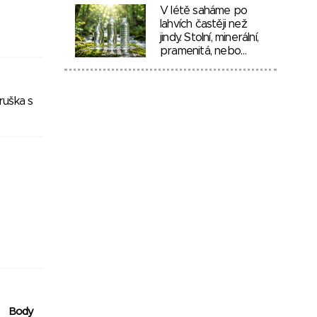
V létě saháme po
lahvích častěji než
jindy. Stolní, minerální,
pramenitá, nebo…
ruška s
Body