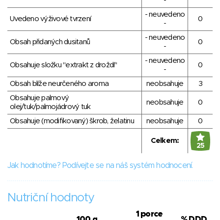
-
- neuvedeno
Uvedeno výživové tvrzení
0
-
- neuvedeno
Obsah přidaných dusitanů
0
-
- neuvedeno
Obsahuje složku "extrakt z droždí"
0
-
Obsah blíže neurčeného aroma
neobsahuje
3
Obsahuje palmový
neobsahuje
0
olej/tuk/palmojádrový tuk
Obsahuje (modifikovaný) škrob, želatinu
neobsahuje
0
Celkem:
25
Jak hodnotíme? Podívejte se na náš systém hodnocení.
Nutriční hodnoty
1 porce
100 g
% DDD