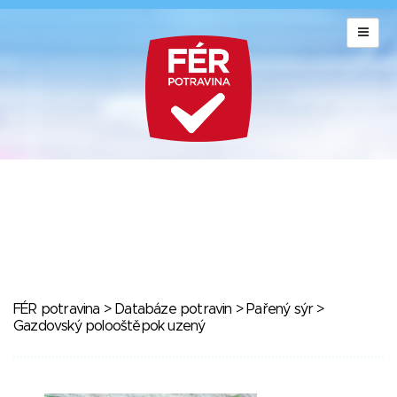
FÉR potravina
>
Databáze potravin
>
Pařený sýr
>
Gazdovský polooštěpok uzený