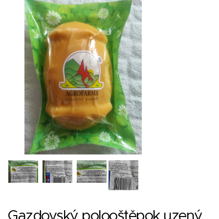
Gazdovský polooštěpok uzený