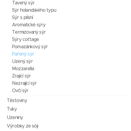
Tavený sýr
Sýr holandského typu
Sýr s plísní
Aromatické sýry
Termizovaný sýr
Sýry cottage
Pomazánkový sýr
Pařený sýr
Uzený sýr
Mozzarella
Zrající sýr
Nezrající sýr
Ovčí sýr
Těstoviny
Tuky
Uzeniny
Výrobky ze sóji