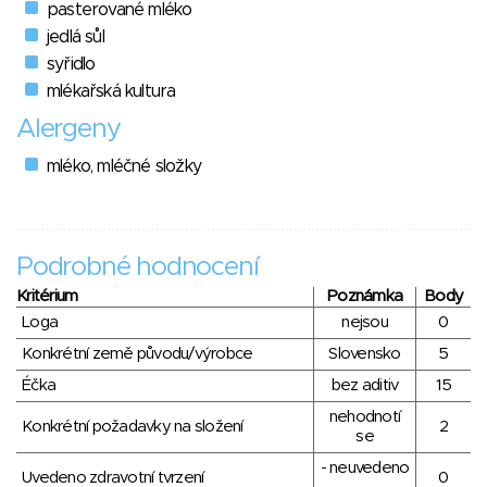
pasterované mléko
jedlá sůl
syřidlo
mlékařská kultura
Alergeny
mléko, mléčné složky
Podrobné hodnocení
Kritérium
Poznámka
Body
Loga
nejsou
0
Konkrétní země původu/výrobce
Slovensko
5
Éčka
bez aditiv
15
nehodnotí
Konkrétní požadavky na složení
2
se
- neuvedeno
Uvedeno zdravotní tvrzení
0