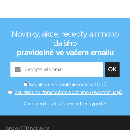
Novinky, akce, recepty a mnoho
dalšího
pravidelně ve vašem emailu
Souhlasím se zasíláním newsletterů
Souhlasím se zpracováním a ochranou osobních údajů
Chcete vidět
jak náš newsletter vypadá
?
Spolek FÉR potravina