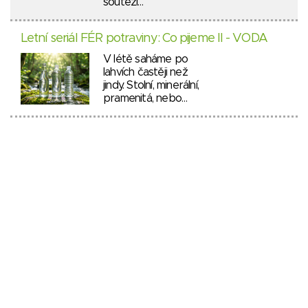
soutěží…
Letní seriál FÉR potraviny: Co pijeme II - VODA
V létě saháme po
lahvích častěji než
jindy. Stolní, minerální,
pramenitá, nebo…