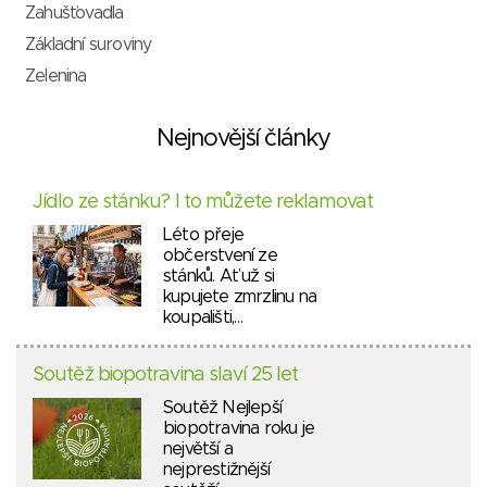
Zahušťovadla
Základní suroviny
Zelenina
Nejnovější články
Jídlo ze stánku? I to můžete reklamovat
Léto přeje
občerstvení ze
stánků. Ať už si
kupujete zmrzlinu na
koupališti,…
Soutěž biopotravina slaví 25 let
Soutěž Nejlepší
biopotravina roku je
největší a
nejprestižnější