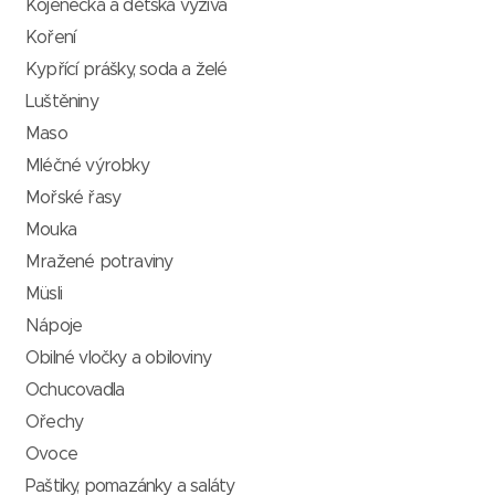
Kojenecká a dětská výživa
Koření
Kypřící prášky, soda a želé
Luštěniny
Maso
Mléčné výrobky
Mořské řasy
Mouka
Mražené potraviny
Müsli
Nápoje
Obilné vločky a obiloviny
Ochucovadla
Ořechy
Ovoce
Paštiky, pomazánky a saláty