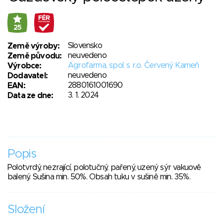
25
Slovensko
Země výroby:
neuvedeno
Země původu:
Agrofarma, spol. s r.o. Červený Kameň
Výrobce:
neuvedeno
Dodavatel:
2880161001690
EAN:
3. 1. 2024
Data ze dne:
Popis
Polotvrdý, nezrající, polotučný, pařený, uzený sýr vakuově
balený. Sušina min. 50%. Obsah tuku v sušině min. 35%.
Složení