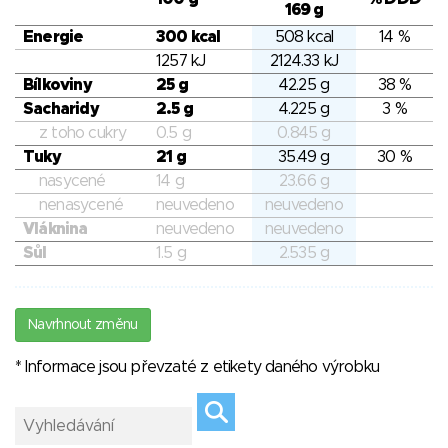
169 g
Energie
300 kcal
508 kcal
14 %
1257 kJ
2124.33 kJ
Bílkoviny
25 g
42.25 g
38 %
Sacharidy
2.5 g
4.225 g
3 %
z toho cukry
0.5 g
0.845 g
Tuky
21 g
35.49 g
30 %
nasycené
14 g
23.66 g
nenasycené
neuvedeno
neuvedeno
Vláknina
neuvedeno
neuvedeno
Sůl
1.5 g
2.535 g
Navrhnout změnu
* Informace jsou převzaté z etikety daného výrobku