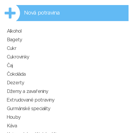
Nová potravina
Alkohol
Bagety
Cukr
Cukrovinky
Čaj
Čokoláda
Dezerty
Džemy a zavařeniny
Extrudované potraviny
Gurmánské speciality
Houby
Káva