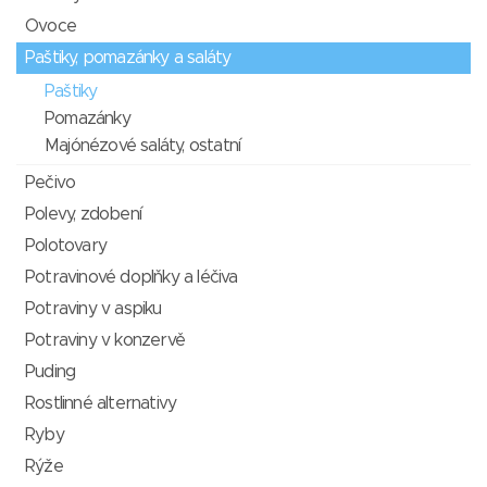
Ovoce
Paštiky, pomazánky a saláty
Paštiky
Pomazánky
Majónézové saláty, ostatní
Pečivo
Polevy, zdobení
Polotovary
Potravinové doplňky a léčiva
Potraviny v aspiku
Potraviny v konzervě
Puding
Rostlinné alternativy
Ryby
Rýže