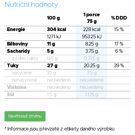
Nutriční hodnoty
1 porce
100 g
% DDD
75 g
Energie
304 kcal
228 kcal
15 %
1271 kJ
953.25 kJ
Bílkoviny
11 g
8.25 g
17 %
Sacharidy
5 g
3.75 g
6 %
z toho cukry
0.5 g
0.375 g
Tuky
27 g
20.25 g
39 %
nasycené
10 g
7.5 g
nenasycené
neuvedeno
neuvedeno
Vláknina
neuvedeno
neuvedeno
Sůl
1.5 g
1.125 g
Navrhnout změnu
* Informace jsou převzaté z etikety daného výrobku