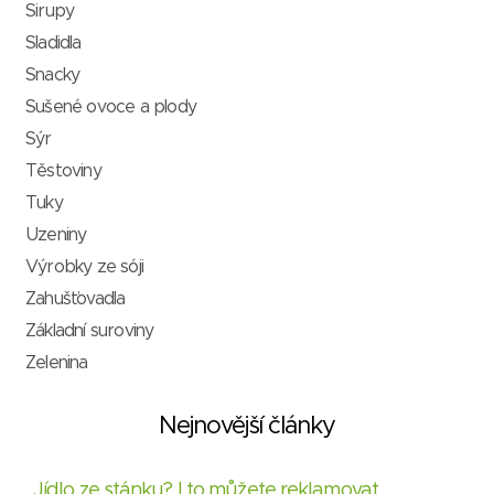
Sirupy
Sladidla
Snacky
Sušené ovoce a plody
Sýr
Těstoviny
Tuky
Uzeniny
Výrobky ze sóji
Zahušťovadla
Základní suroviny
Zelenina
Nejnovější články
Jídlo ze stánku? I to můžete reklamovat