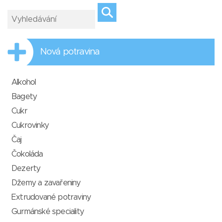
Nová potravina
Alkohol
Bagety
Cukr
Cukrovinky
Čaj
Čokoláda
Dezerty
Džemy a zavařeniny
Extrudované potraviny
Gurmánské speciality