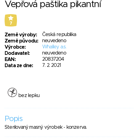
Vepřová paštika pikantní
7
Česká republika
Země výroby:
neuvedeno
Země původu:
Whalley a.s.
Výrobce:
neuvedeno
Dodavatel:
20837204
EAN:
7. 2. 2021
Data ze dne:
bez lepku
Popis
Sterilovaný masný výrobek - konzerva.