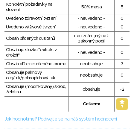
Konkrétní požadavky na
50% masa
5
složení
Uvedeno zdravotní tvrzení
- neuvedeno -
0
Uvedeno výživové tvrzení
- neuvedeno -
0
není znám jiný než
Obsah přidaných dusitanů
0
zákonný podíl
Obsahuje složku "extrakt z
- neuvedeno -
0
droždí"
Obsah blíže neurčeného aroma
neobsahuje
3
Obsahuje palmový
neobsahuje
0
olej/tuk/palmojádrový tuk
Obsahuje (modifikovaný) škrob,
obsahuje
-2
želatinu
Celkem:
7
Jak hodnotíme? Podívejte se na náš systém hodnocení.