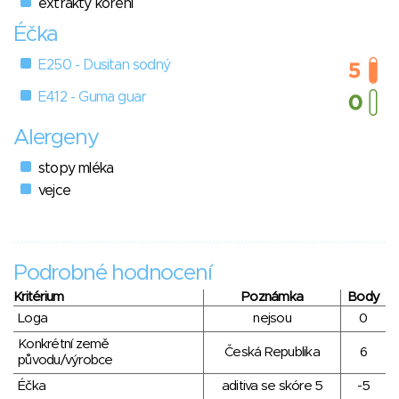
extrakty koření
Éčka
E250 - Dusitan sodný
E412 - Guma guar
Alergeny
stopy mléka
vejce
Podrobné hodnocení
Kritérium
Poznámka
Body
Loga
nejsou
0
Konkrétní země
Česká Republika
6
původu/výrobce
Éčka
aditiva se skóre 5
-5