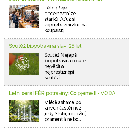
Léto přeje
občerstvení ze
stánků. Ať už si
kupujete zmrzlinu na
koupališti,…
Soutěž biopotravina slaví 25 let
Soutěž Nejlepší
biopotravina roku je
největší a
nejprestižnější
soutěží…
Letní seriál FÉR potraviny: Co pijeme II - VODA
V létě saháme po
lahvích častěji než
jindy. Stolní, minerální,
pramenitá, nebo…