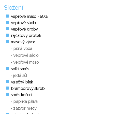
Složení
vepřové maso - 50%
vepřové sádlo
vepřové droby
rajčatový protlak
masový vývar
- pitná voda
- vepřové sádlo
- vepřové maso
solící směs
- jedlá sůl
vaječný bílek
bramborový škrob
směs koření
- paprika pálivá
- zázvor mletý