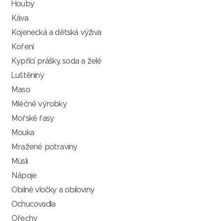
Houby
Káva
Kojenecká a dětská výživa
Koření
Kypřící prášky, soda a želé
Luštěniny
Maso
Mléčné výrobky
Mořské řasy
Mouka
Mražené potraviny
Müsli
Nápoje
Obilné vločky a obiloviny
Ochucovadla
Ořechy