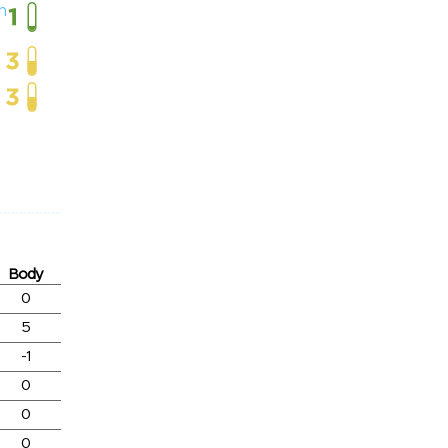
h
Body
0
5
-1
0
0
0