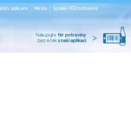
bilní aplikace
Média
Spolek FÉR potravina
Nakupujte
fér potraviny
>
bez éček
s naší aplikací