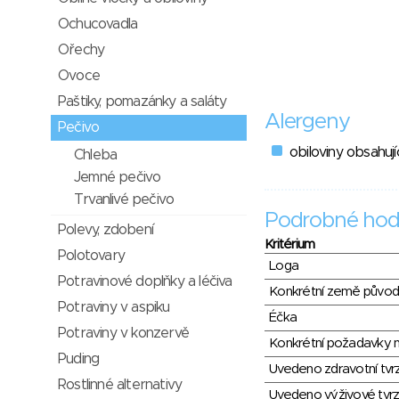
Ochucovadla
Ořechy
Ovoce
Paštiky, pomazánky a saláty
Alergeny
Pečivo
obiloviny obsahují
Chleba
Jemné pečivo
Trvanlivé pečivo
Podrobné hod
Polevy, zdobení
Kritérium
Polotovary
Loga
Potravinové doplňky a léčiva
Konkrétní země půvo
Potraviny v aspiku
Éčka
Potraviny v konzervě
Konkrétní požadavky n
Puding
Uvedeno zdravotní tvr
Rostlinné alternativy
Uvedeno výživové tvrz