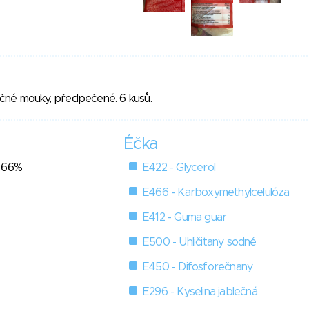
eničné mouky, předpečené. 6 kusů.
Éčka
- 66%
E422 - Glycerol
E466 - Karboxymethylcelulóza
E412 - Guma guar
E500 - Uhličitany sodné
E450 - Difosforečnany
E296 - Kyselina jablečná