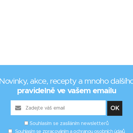
Novinky, akce, recepty a mnoho dalšíh
pravidelně ve vašem emailu
Souhlasím se zasíláním newsletterů
Souhlasím se zpracováním a ochranou osobních údajů