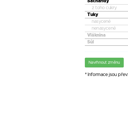
Sacharidy
z toho cukry
Tuky
nasycené
nenasycené
Vláknina
Sůl
Navrhnout změnu
* Informace jsou pře