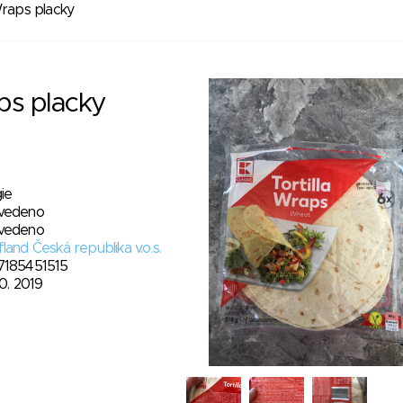
Wraps placky
aps placky
ie
vedeno
vedeno
land Česká republika v.o.s.
7185451515
10. 2019