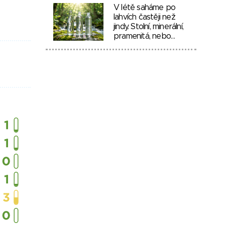
V létě saháme po
lahvích častěji než
jindy. Stolní, minerální,
pramenitá, nebo…