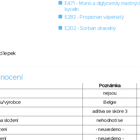
E471 - Mono a diglyceridy mastnýc
kyselin
E282 - Propionan vápenatý
E202 - Sorban draselný
cí lepek
nocení
Poznámka
nejsou
du/výrobce
Belgie
aditiva se skóre 3
a složení
nehodnotí se
zení
- neuvedeno -
ení
- neuvedeno -