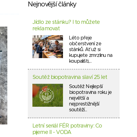
Nejnovější články
Jídlo ze stánku? I to můžete
reklamovat
Léto přeje
občerstvení ze
stánků. Ať už si
kupujete zmrzlinu na
koupališti,…
Soutěž biopotravina slaví 25 let
Soutěž Nejlepší
biopotravina roku je
největší a
nejprestižnější
soutěží…
Letní seriál FÉR potraviny: Co
pijeme II - VODA