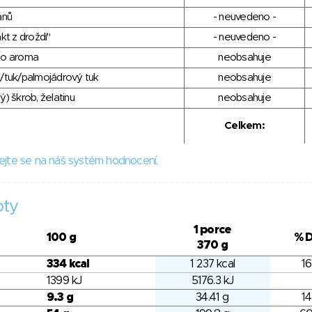
anů
- neuvedeno -
kt z droždí"
- neuvedeno -
ho aroma
neobsahuje
/tuk/palmojádrový tuk
neobsahuje
) škrob, želatinu
neobsahuje
Celkem:
ejte se na náš systém hodnocení.
oty
1 porce
100 g
% 
370 g
334 kcal
1 237 kcal
16
1399 kJ
5176.3 kJ
9.3 g
34.41 g
14