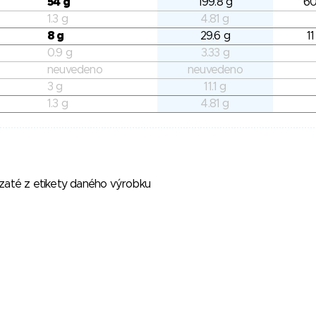
54 g
199.8 g
60
1.3 g
4.81 g
8 g
29.6 g
11
0.9 g
3.33 g
neuvedeno
neuvedeno
3 g
11.1 g
1.3 g
4.81 g
vzaté z etikety daného výrobku