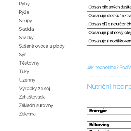
Ryby
Obsah přidaných dusit
Rýže
Obsahuje složku "extra
Sirupy
Obsah blíže neurčené
Sladidla
Obsahuje palmový olej
Snacky
Obsahuje (modifikovaný
Sušené ovoce a plody
Sýr
Těstoviny
Jak hodnotíme? Podív
Tuky
Uzeniny
Nutriční hodn
Výrobky ze sóji
Zahušťovadla
Základní suroviny
Energie
Zelenina
Bílkoviny