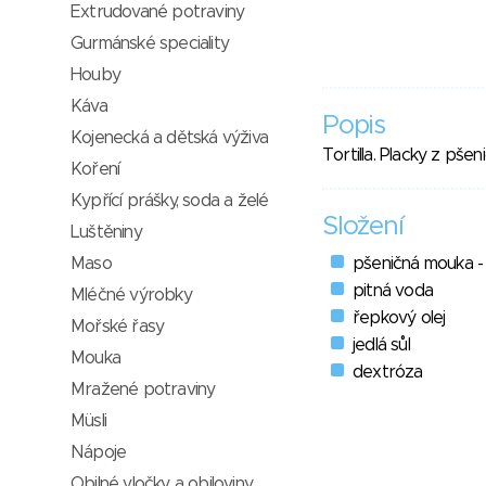
Extrudované potraviny
Gurmánské speciality
Houby
Káva
Popis
Kojenecká a dětská výživa
Tortilla. Placky z pš
Koření
Kypřící prášky, soda a želé
Složení
Luštěniny
Maso
pšeničná mouka 
pitná voda
Mléčné výrobky
řepkový olej
Mořské řasy
jedlá sůl
Mouka
dextróza
Mražené potraviny
Müsli
Nápoje
Obilné vločky a obiloviny