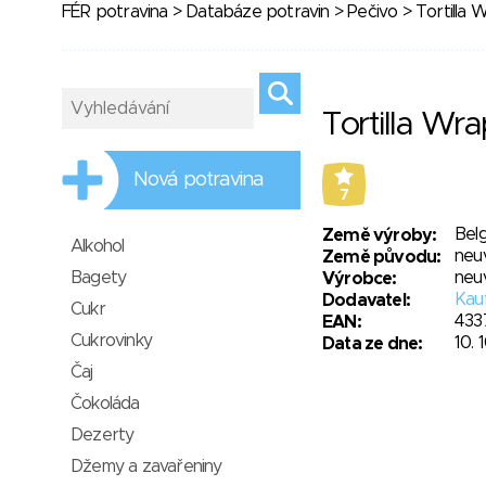
FÉR potravina
>
Databáze potravin
>
Pečivo
> Tortilla 
Tortilla Wr
Nová potravina
7
Belg
Země výroby:
Alkohol
neu
Země původu:
Bagety
neu
Výrobce:
Kauf
Dodavatel:
Cukr
433
EAN:
Cukrovinky
10. 
Data ze dne:
Čaj
Čokoláda
Dezerty
Džemy a zavařeniny