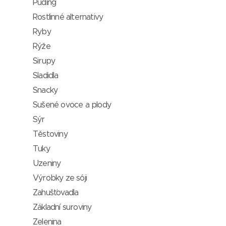
Puding
Rostlinné alternativy
Ryby
Rýže
Sirupy
Sladidla
Snacky
Sušené ovoce a plody
Sýr
Těstoviny
Tuky
Uzeniny
Výrobky ze sóji
Zahušťovadla
Základní suroviny
Zelenina