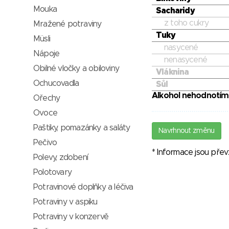
Mouka
Sacharidy
z toho cukry
Mražené potraviny
Tuky
Müsli
nasycené
Nápoje
nenasycené
Obilné vločky a obiloviny
Vláknina
Ochucovadla
Sůl
Alkohol nehodnotím
Ořechy
Ovoce
Paštiky, pomazánky a saláty
Navrhnout změnu
Pečivo
* Informace jsou pře
Polevy, zdobení
Polotovary
Potravinové doplňky a léčiva
Potraviny v aspiku
Potraviny v konzervě