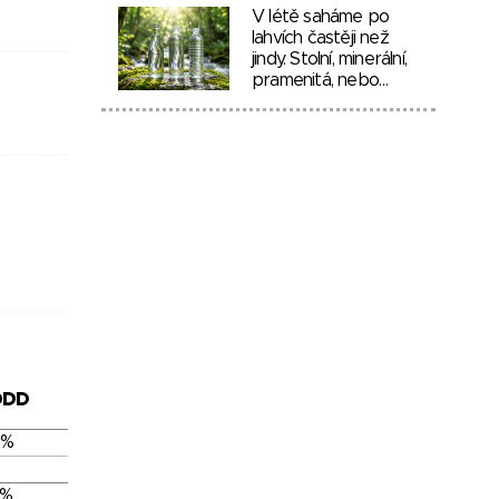
V létě saháme po
lahvích častěji než
jindy. Stolní, minerální,
pramenitá, nebo…
DDD
 %
 %