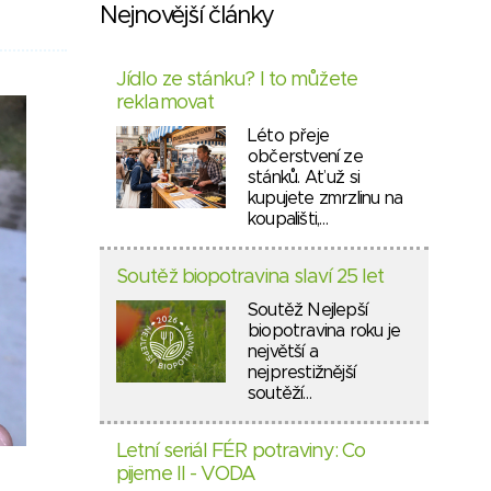
Nejnovější články
Jídlo ze stánku? I to můžete
reklamovat
Léto přeje
občerstvení ze
stánků. Ať už si
kupujete zmrzlinu na
koupališti,…
Soutěž biopotravina slaví 25 let
Soutěž Nejlepší
biopotravina roku je
největší a
nejprestižnější
soutěží…
Letní seriál FÉR potraviny: Co
pijeme II - VODA