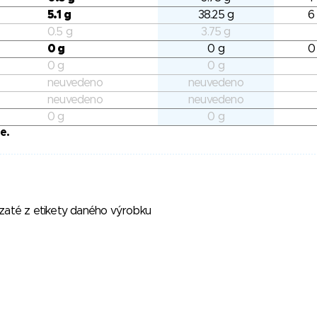
5.1 g
38.25 g
6
0.5 g
3.75 g
0 g
0 g
0
0 g
0 g
neuvedeno
neuvedeno
neuvedeno
neuvedeno
0 g
0 g
e.
vzaté z etikety daného výrobku