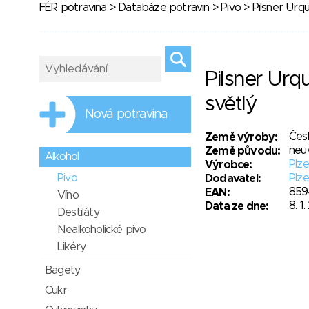
FÉR potravina
>
Databáze potravin
>
Pivo
> Pilsner Urque
Pilsner Urqu
světlý
Nová potravina
Čes
Země výroby:
neu
Země původu:
Alkohol
Plze
Výrobce:
Pivo
Plze
Dodavatel:
859
EAN:
Víno
8. 1
Data ze dne:
Destiláty
Nealkoholické pivo
Likéry
Bagety
Cukr