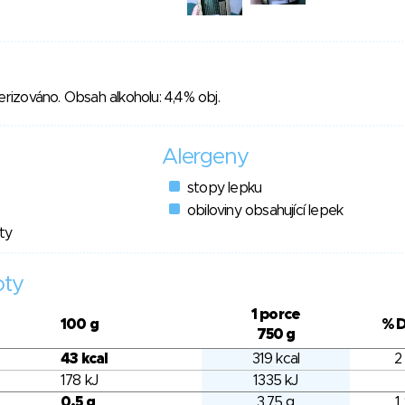
terizováno. Obsah alkoholu: 4,4% obj.
Alergeny
stopy lepku
obiloviny obsahující lepek
ty
oty
1 porce
100 g
% 
750 g
43 kcal
319 kcal
2
178 kJ
1335 kJ
0.5 g
3.75 g
1