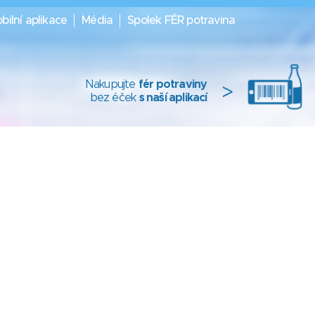
bilní aplikace
Média
Spolek FÉR potravina
Nakupujte
fér potraviny
>
bez éček
s naší aplikací