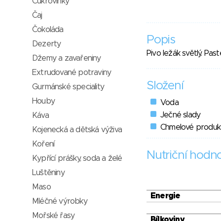
Cukrovinky
Čaj
Čokoláda
Popis
Dezerty
Pivo ležák světlý. Pas
Džemy a zavařeniny
Extrudované potraviny
Složení
Gurmánské speciality
Houby
Voda
Ječné slady
Káva
Chmelové produk
Kojenecká a dětská výživa
Koření
Nutriční hodn
Kypřící prášky, soda a želé
Luštěniny
Maso
Energie
Mléčné výrobky
Mořské řasy
Bílkoviny