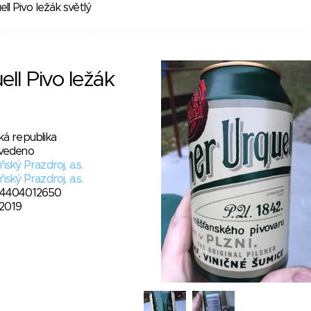
ll Pivo ležák světlý
ell Pivo ležák
ká republika
vedeno
ňský Prazdroj, a.s.
ňský Prazdroj, a.s.
4404012650
. 2019