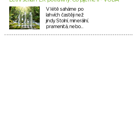
Letní seriál FÉR potraviny: Co pijeme II - VODA
V létě saháme po
lahvích častěji než
jindy. Stolní, minerální,
pramenitá, nebo…