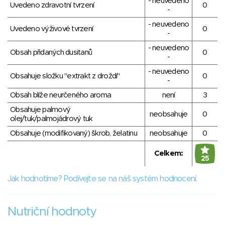
- neuvedeno
Uvedeno zdravotní tvrzení
0
-
- neuvedeno
Uvedeno výživové tvrzení
0
-
- neuvedeno
Obsah přidaných dusitanů
0
-
- neuvedeno
Obsahuje složku "extrakt z droždí"
0
-
Obsah blíže neurčeného aroma
není
3
Obsahuje palmový
neobsahuje
0
olej/tuk/palmojádrový tuk
Obsahuje (modifikovaný) škrob, želatinu
neobsahuje
0
Celkem:
25
Jak hodnotíme? Podívejte se na náš systém hodnocení.
Nutriční hodnoty