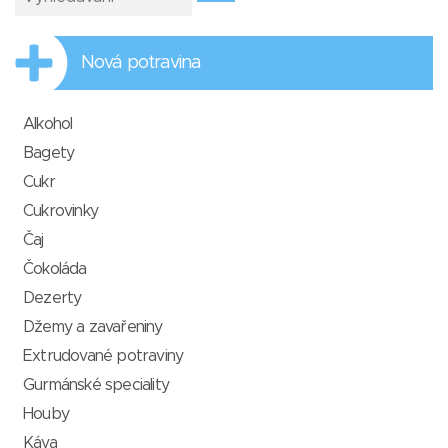
Nová potravina
Alkohol
Bagety
Cukr
Cukrovinky
Čaj
Čokoláda
Dezerty
Džemy a zavařeniny
Extrudované potraviny
Gurmánské speciality
Houby
Káva