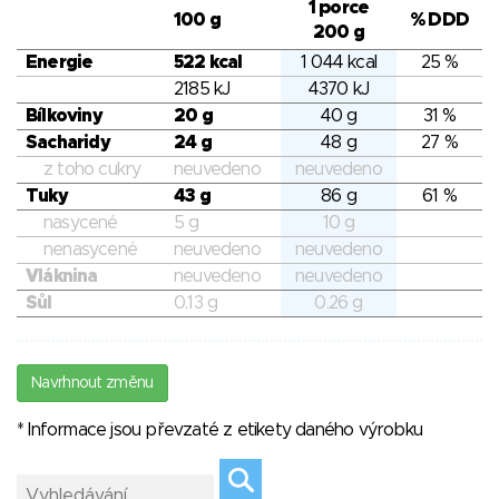
1 porce
100 g
% DDD
200 g
Energie
522 kcal
1 044 kcal
25 %
2185 kJ
4370 kJ
Bílkoviny
20 g
40 g
31 %
Sacharidy
24 g
48 g
27 %
z toho cukry
neuvedeno
neuvedeno
Tuky
43 g
86 g
61 %
nasycené
5 g
10 g
nenasycené
neuvedeno
neuvedeno
Vláknina
neuvedeno
neuvedeno
Sůl
0.13 g
0.26 g
Navrhnout změnu
* Informace jsou převzaté z etikety daného výrobku