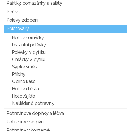
Paštiky, pomazánky a saláty
Pečivo
Polevy, zdobení
Polotovary
Hotové omáčky
Instantní polévky
Polévky v pytlíku
Omáčky v pytlíku
Sypké směsi
Přílohy
Obilné kaše
Hotová těsta
Hotová jídla
Nakládané potraviny
Potravinové doplňky a léčiva
Potraviny v aspiku
Potraviny v konzervě