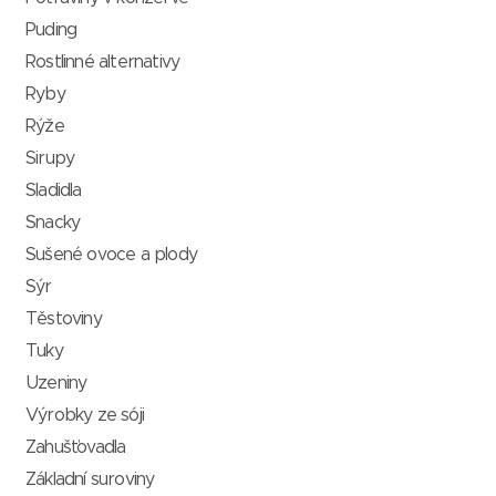
Puding
Rostlinné alternativy
Ryby
Rýže
Sirupy
Sladidla
Snacky
Sušené ovoce a plody
Sýr
Těstoviny
Tuky
Uzeniny
Výrobky ze sóji
Zahušťovadla
Základní suroviny