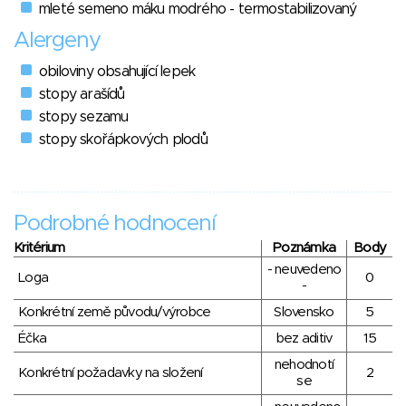
mleté semeno máku modrého - termostabilizovaný
Alergeny
obiloviny obsahující lepek
stopy arašídů
stopy sezamu
stopy skořápkových plodů
Podrobné hodnocení
Kritérium
Poznámka
Body
- neuvedeno
Loga
0
-
Konkrétní země původu/výrobce
Slovensko
5
Éčka
bez aditiv
15
nehodnotí
Konkrétní požadavky na složení
2
se