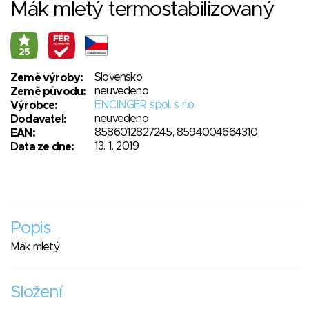
Mák mletý termostabilizovaný
25
Slovensko
Země výroby:
neuvedeno
Země původu:
ENCINGER spol. s r.o.
Výrobce:
neuvedeno
Dodavatel:
8586012827245, 8594004664310
EAN:
13. 1. 2019
Data ze dne:
Popis
Mák mletý
Složení