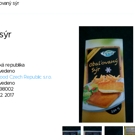
ovaný sýr
sýr
ká republika
vedeno
ood Czech Republic s.r.o.
vedeno
98002
12. 2017