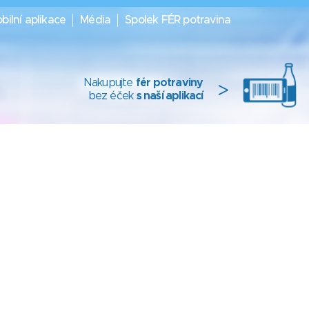
bilní aplikace
Média
Spolek FÉR potravina
Nakupujte
fér potraviny
>
bez éček
s naší aplikací