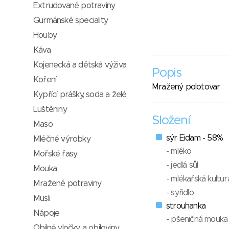
Extrudované potraviny
Gurmánské speciality
Houby
Káva
Kojenecká a dětská výživa
Popis
Koření
Mražený polotovar
Kypřící prášky, soda a želé
Luštěniny
Složení
Maso
sýr Eidam - 58%
Mléčné výrobky
- mléko
Mořské řasy
- jedlá sůl
Mouka
- mlékařská kultur
Mražené potraviny
- syřidlo
Müsli
strouhanka
Nápoje
- pšeničná mouka
Obilné vločky a obiloviny