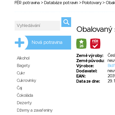
FÉR potravina
>
Databáze potravin
>
Polotovary
> Obal
Obalovaný 
Nová potravina
26
Čes
Země výroby:
Alkohol
neu
Země původu:
Bagety
Bidf
Výrobce:
neu
Dodavatel:
Cukr
203
EAN:
Cukrovinky
29. 
Data ze dne:
Čaj
Čokoláda
Dezerty
Džemy a zavařeniny