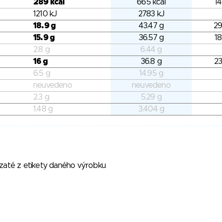
289 kcal
665 kcal
14
1210 kJ
2783 kJ
18.9 g
43.47 g
29
15.9 g
36.57 g
18
2.8 g
6.44 g
16 g
36.8 g
23
6.5 g
14.95 g
neuvedeno
neuvedeno
2.3 g
5.29 g
1.48 g
3.404 g
vzaté z etikety daného výrobku