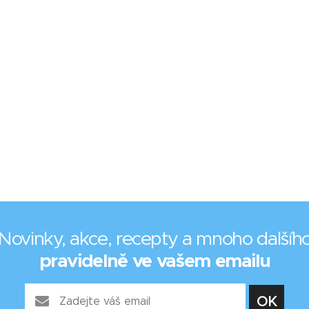
Novinky, akce, recepty a mnoho dalšíh
pravidelně ve vašem emailu