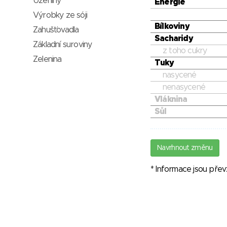
Uzeniny
Energie
Výrobky ze sóji
Bílkoviny
Zahušťovadla
Sacharidy
Základní suroviny
z toho cukry
Zelenina
Tuky
nasycené
nenasycené
Vláknina
Sůl
Navrhnout změnu
* Informace jsou pře