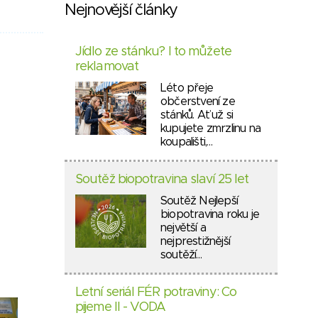
Nejnovější články
Jídlo ze stánku? I to můžete
reklamovat
Léto přeje
občerstvení ze
stánků. Ať už si
kupujete zmrzlinu na
koupališti,…
Soutěž biopotravina slaví 25 let
Soutěž Nejlepší
biopotravina roku je
největší a
nejprestižnější
soutěží…
Letní seriál FÉR potraviny: Co
pijeme II - VODA