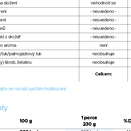
a složení
nehodnotí se
zení
- neuvedeno -
ení
- neuvedeno -
anů
- neuvedeno -
kt z droždí"
- neuvedeno -
ho aroma
není
/tuk/palmojádrový tuk
neobsahuje
) škrob, želatinu
neobsahuje
Celkem:
ejte se na náš systém hodnocení.
oty
1 porce
100 g
% 
230 g