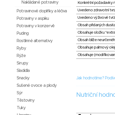
Nakládané potraviny
Konkrétní požadavky n
Uvedeno zdravotní tvr
Potravinové doplňky a léčiva
Uvedeno výživové tvrz
Potraviny v aspiku
Obsah přidaných dusit
Potraviny v konzervě
Obsahuje složku "extra
Puding
Obsah blíže neurčené
Rostlinné alternativy
Obsahuje palmový olej
Ryby
Obsahuje (modifikovaný
Rýže
Sirupy
Sladidla
Snacky
Jak hodnotíme? Podív
Sušené ovoce a plody
Sýr
Nutriční hodn
Těstoviny
Tuky