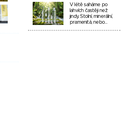
V létě saháme po
lahvích častěji než
jindy. Stolní, minerální,
pramenitá, nebo…