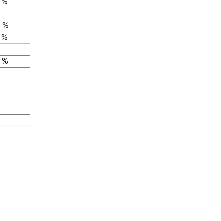
 %
 %
 %
 %