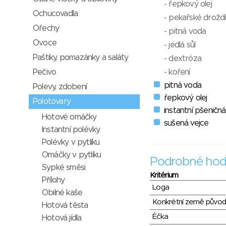
- řepkový olej
Ochucovadla
- pekařské droždí
Ořechy
- pitná voda
Ovoce
- jedlá sůl
Paštiky, pomazánky a saláty
- dextróza
Pečivo
- koření
pitná voda
Polevy, zdobení
řepkový olej
Polotovary
instantní pšeničn
Hotové omáčky
sušená vejce
Instantní polévky
Polévky v pytlíku
Omáčky v pytlíku
Podrobné hod
Sypké směsi
Kritérium
Přílohy
Loga
Obilné kaše
Konkrétní země půvo
Hotová těsta
Éčka
Hotová jídla