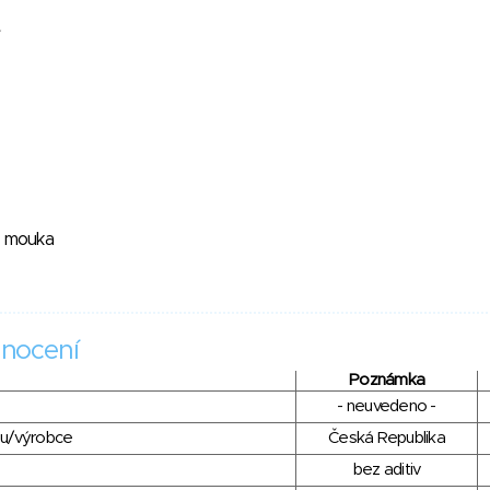
á mouka
nocení
Poznámka
- neuvedeno -
du/výrobce
Česká Republika
bez aditiv