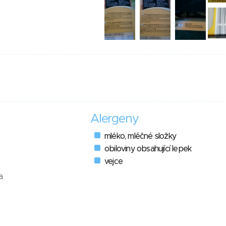
Alergeny
mléko, mléčné složky
obiloviny obsahující lepek
vejce
a