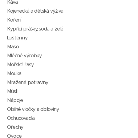
Káva
Kojenecká a dětská výživa
Koření
Kypřící prášky, soda a želé
Luštěniny
Maso
Mléčné výrobky
Mořské řasy
Mouka
Mražené potraviny
Müsli
Nápoje
Obilné vločky a obiloviny
Ochucovadla
Ořechy
Ovoce