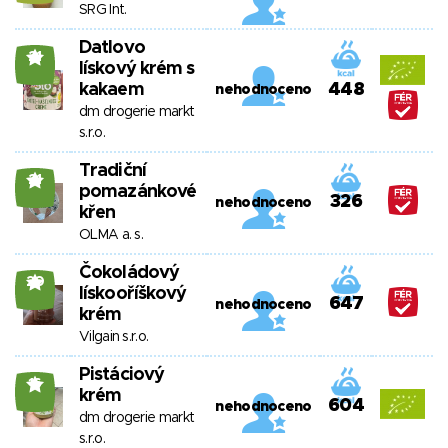
SRG Int.
Datlovo
21
lískový krém s
kakaem
448
nehodnoceno
dm drogerie markt
s.r.o.
Tradiční
21
pomazánkové
326
nehodnoceno
křen
OLMA a. s.
Čokoládový
20
lískooříškový
647
nehodnoceno
krém
Vilgain s.r.o.
Pistáciový
16
krém
604
nehodnoceno
dm drogerie markt
s.r.o.