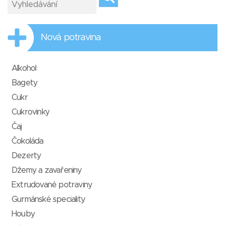
Nová potravina
Alkohol
Bagety
Cukr
Cukrovinky
Čaj
Čokoláda
Dezerty
Džemy a zavařeniny
Extrudované potraviny
Gurmánské speciality
Houby