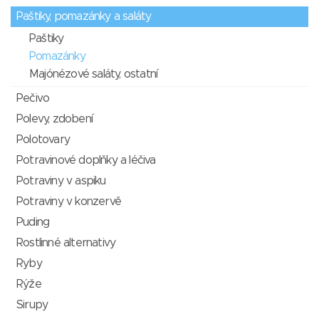
Paštiky, pomazánky a saláty
Paštiky
Pomazánky
Majónézové saláty, ostatní
Pečivo
Polevy, zdobení
Polotovary
Potravinové doplňky a léčiva
Potraviny v aspiku
Potraviny v konzervě
Puding
Rostlinné alternativy
Ryby
Rýže
Sirupy