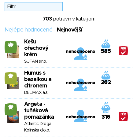
703
potravin v kategorii
Nejlépe hodnocené
Nejnovější
Kešu
20
ořechový
585
nehodnoceno
krém
ŠUFAN s.r.o.
Humus s
10
bazalkou a
262
nehodnoceno
citronem
DELIMAX a.s.
Argeta -
23
tuňáková
pomazánka
316
nehodnoceno
Atlantic Droga
Kolinska d.o.o.