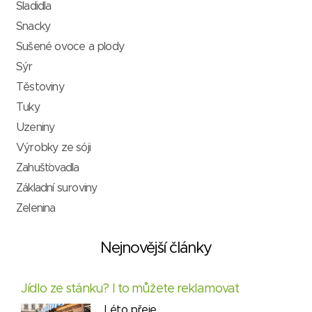
Sladidla
Snacky
Sušené ovoce a plody
Sýr
Těstoviny
Tuky
Uzeniny
Výrobky ze sóji
Zahušťovadla
Základní suroviny
Zelenina
Nejnovější články
Jídlo ze stánku? I to můžete reklamovat
Léto přeje