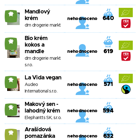
Mandlový
21
krém
640
nehodnoceno
dm drogerie markt
Bio krém
21
kokos a
mandle
619
nehodnoceno
dm drogerie markt
s.r.o.
La Vida vegan
16
571
Audeo
nehodnoceno
International s.r.o.
Makový sen -
15
lahodný krém
594
nehodnoceno
Elephantts SK, s.r.o.
Arašídová
10
pomazánka
632
nehodnoceno