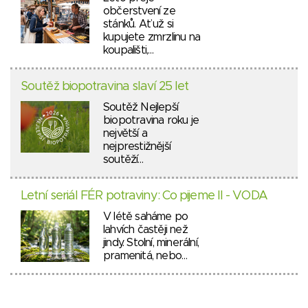
občerstvení ze
stánků. Ať už si
kupujete zmrzlinu na
koupališti,…
Soutěž biopotravina slaví 25 let
Soutěž Nejlepší
biopotravina roku je
největší a
nejprestižnější
soutěží…
Letní seriál FÉR potraviny: Co pijeme II - VODA
V létě saháme po
lahvích častěji než
jindy. Stolní, minerální,
pramenitá, nebo…