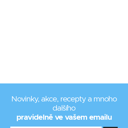
Novinky, akce, recepty a mnoho
dalšího
pravidelně ve vašem emailu