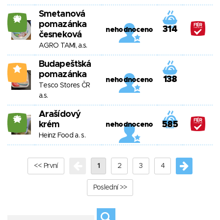
Smetanová
23
pomazánka
314
nehodnoceno
česneková
AGRO TAMI, a.s.
Budapešťská
2
pomazánka
138
nehodnoceno
Tesco Stores ČR
a.s.
Arašídový
26
krém
585
nehodnoceno
Heinz Food a. s.
<< První
1
2
3
4
Poslední >>