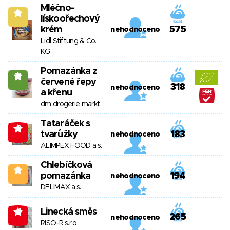
Mléčno-
5
lískoořechový
krém
575
nehodnoceno
Lidl Stiftung & Co.
KG
Pomazánka z
21
červené řepy
318
nehodnoceno
a křenu
dm drogerie markt
Tataráček s
-8
tvarůžky
183
nehodnoceno
ALIMPEX FOOD a.s.
Chlebíčková
2
pomazánka
194
nehodnoceno
DELIMAX a.s.
Linecká směs
-4
265
nehodnoceno
RISO-R s.r.o.