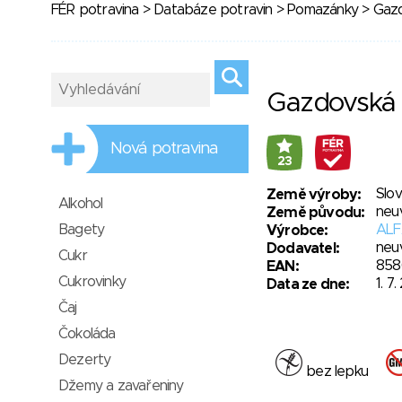
FÉR potravina
>
Databáze potravin
>
Pomazánky
> Gaz
Gazdovská
Nová potravina
23
Slo
Země výroby:
Alkohol
neu
Země původu:
Bagety
ALFA
Výrobce:
neu
Dodavatel:
Cukr
858
EAN:
Cukrovinky
1. 7
Data ze dne:
Čaj
Čokoláda
Dezerty
bez lepku
Džemy a zavařeniny