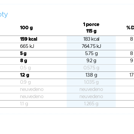
oty
1 porce
100 g
% 
115 g
159 kcal
183 kcal
8
665 kJ
764.75 kJ
5 g
5.75 g
8
8 g
9.2 g
9
0.5 g
0.575 g
12 g
13.8 g
17
0.9 g
1.035 g
neuvedeno
neuvedeno
neuvedeno
neuvedeno
1.1 g
1.265 g