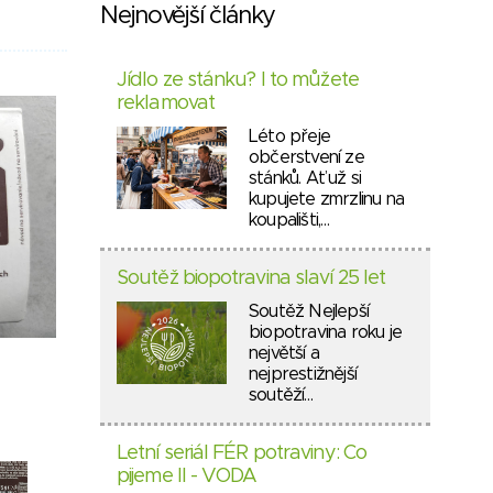
Nejnovější články
Jídlo ze stánku? I to můžete
reklamovat
Léto přeje
občerstvení ze
stánků. Ať už si
kupujete zmrzlinu na
koupališti,…
Soutěž biopotravina slaví 25 let
Soutěž Nejlepší
biopotravina roku je
největší a
nejprestižnější
soutěží…
Letní seriál FÉR potraviny: Co
pijeme II - VODA