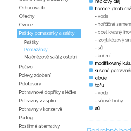
řepkový olej
Ochucovadla
hořčice plnotučn
Ořechy
- voda
- hořčičné semen
Ovoce
- ocet kvasný liho
Paštiky, pomazánky a saláty
- izoglukózový si
Paštiky
- sůl
Pomazánky
- koření
Majónézové saláty, ostatní
modifikovaný kuku
Pečivo
sušené potraviná
Polevy, zdobení
cibule
Polotovary
tofu
Potravinové doplňky a léčiva
- voda
Potraviny v aspiku
- sójové boby
sůl
Potraviny v konzervě
Puding
Rostlinné alternativy