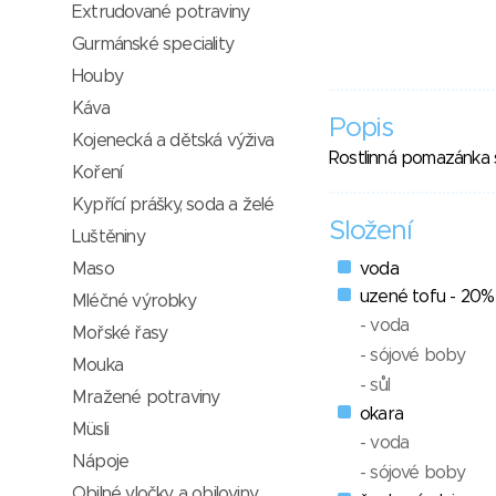
Extrudované potraviny
Gurmánské speciality
Houby
Káva
Popis
Kojenecká a dětská výživa
Rostlinná pomazánka 
Koření
Kypřící prášky, soda a želé
Složení
Luštěniny
Maso
voda
uzené tofu - 20%
Mléčné výrobky
- voda
Mořské řasy
- sójové boby
Mouka
- sůl
Mražené potraviny
okara
Müsli
- voda
Nápoje
- sójové boby
Obilné vločky a obiloviny