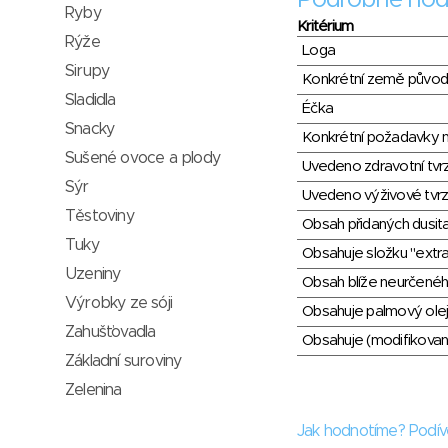
Podrobné hod
Ryby
Kritérium
Rýže
Loga
Sirupy
Konkrétní země půvo
Sladidla
Éčka
Snacky
Konkrétní požadavky n
Sušené ovoce a plody
Uvedeno zdravotní tvr
Sýr
Uvedeno výživové tvrz
Těstoviny
Obsah přidaných dusit
Tuky
Obsahuje složku "extra
Uzeniny
Obsah blíže neurčené
Výrobky ze sóji
Obsahuje palmový olej
Zahušťovadla
Obsahuje (modifikovaný
Základní suroviny
Zelenina
Jak hodnotíme? Podív