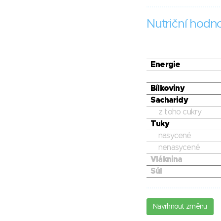
Nutriční hodn
Energie
Bílkoviny
Sacharidy
z toho cukry
Tuky
nasycené
nenasycené
Vláknina
Sůl
Navrhnout změnu