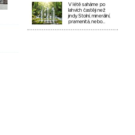
V létě saháme po
lahvích častěji než
jindy. Stolní, minerální,
pramenitá, nebo…