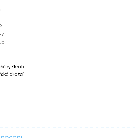
á
o
vý
rup
řičný škrob
řské droždí