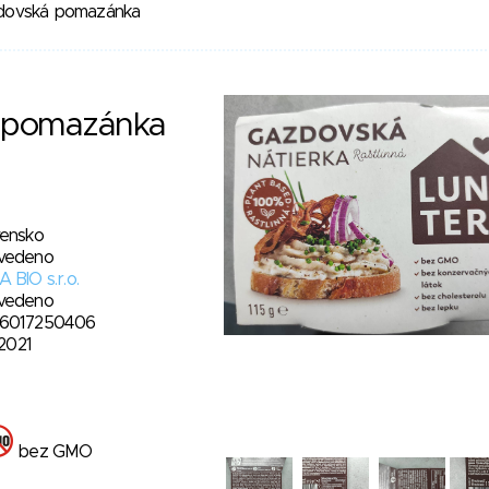
dovská pomazánka
 pomazánka
vensko
vedeno
 BIO s.r.o.
vedeno
6017250406
. 2021
bez GMO