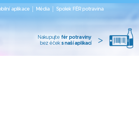
bilní aplikace
Média
Spolek FÉR potravina
Nakupujte
fér potraviny
>
bez éček
s naší aplikací