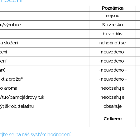
nocení
Poznámka
nejsou
du/výrobce
Slovensko
bez aditiv
a složení
nehodnotí se
zení
- neuvedeno -
ení
- neuvedeno -
anů
- neuvedeno -
kt z droždí"
- neuvedeno -
ho aroma
neobsahuje
/tuk/palmojádrový tuk
neobsahuje
) škrob, želatinu
obsahuje
Celkem:
ejte se na náš systém hodnocení.